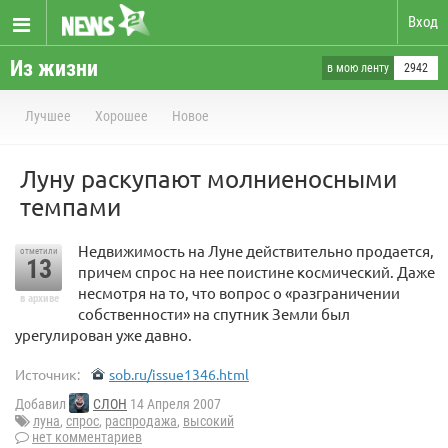
Вход
Из жизни
в мою ленту
2942
Лучшее
Хорошее
Новое
Луну раскупают молниеносными
темпами
Недвижимость на Луне действительно продается,
отметили
13
причем спрос на нее поистине космический. Даже
несмотря на то, что вопрос о «разграничении
в архиве
собственности» на спутник Земли был
урегулирован уже давно.
Источник:
sob.ru/issue1346.html
Добавил
СЛОН
14 Апреля 2007
луна
,
спрос
,
распродажа
,
высокий
нет комментариев