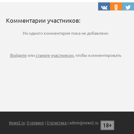
Комментарии участников:
Ни одного комментария пока не добавлено
Войдите
или
станьте участником
, чтобы комментировать
News2.ru
:
О сервисе
|
Статистика
| admin@news2.ru
18+