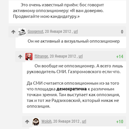
Это очень известный приём: бос говорит
активному оппозиционеру: «Я вам доверяю.
Продвигайте мою кандидатуру.»
Googenot
, 20 Января 2012 ,
url
0
Он не активный а визуальный оппозиционер
fStrange
, 20 Января 2012 ,
url
+14
Он вообще не оппозиционер. А всего лишь
руководитель СМИ. Газпромовского если что.
Да СМИ считается оппозиционным из-за того
что площадка
демократична
к различным
точкам зрения. Там выступает как оппозиция,
так и тот же Радзиховский, который никак не
оппозиция.
Woloh
, 20 Января 2012 ,
url
+10