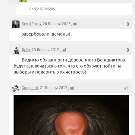
люто плюсую!
KonstPskov
, 20 Января 2012 ,
url
0
завербовали, демоны!
flyflo
, 20 Января 2012 ,
url
0
Видимо обязанности доверенного Венедиктова
будут заключаться в том, что его обязуют пойти на
выборы и поверить в их четность!
Googenot
, 21 Января 2012 ,
url
+1