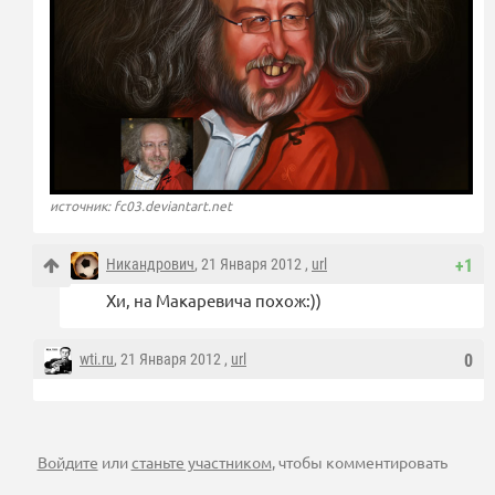
источник: fc03.deviantart.net
Никандрович
, 21 Января 2012 ,
url
+1
Хи, на Макаревича похож:))
wti.ru
, 21 Января 2012 ,
url
0
Войдите
или
станьте участником
, чтобы комментировать