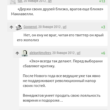
tup
, 20 Января 2012 ,
url
+13
«Держи своих друзей близко, врагов еще ближе»
Макиавелли.
Googenot
, 20 Января 2012 ,
url
+3
Нет, он ему не враг, читая его твиттер он ярый
его жополиз
aleksejtimofeev
, 20 Января 2012 ,
url
+6
«Эхо» всегда так делают. Перед выборами
сбавляют критику.
После Нового года все ведущие уже так явно
не поддерживают революционный напор
своих гостей.
Венедиктов умеет продать свою лояльность
вовремя и подороже…