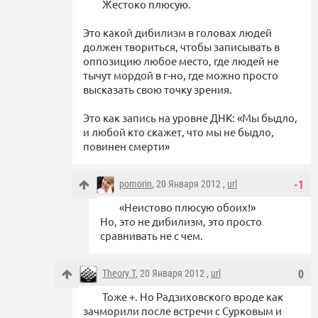
Жестоко плюсую.
Это какой дибилизм в головах людей
должен твориться, чтобы записывать в
оппозицию любое место, где людей не
тычут мордой в г-но, где можно просто
высказать свою точку зрения.
Это как запись на уровне ДНК: «Мы быдло,
и любой кто скажет, что мы не быдло,
повинен смерти»
pomorin
, 20 Января 2012 ,
url
-1
«Неистово плюсую обоих!»
Но, это не дибилизм, это просто
сравнивать не с чем.
Theory T
, 20 Января 2012 ,
url
0
Тоже +. Но Радзиховского вроде как
зачморили после встречи с Сурковым и