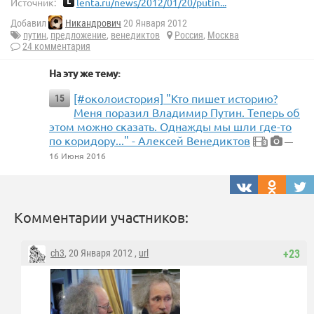
Источник:
lenta.ru/news/2012/01/20/putin...
Добавил
Никандрович
20 Января 2012
путин
,
предложение
,
венедиктов
Россия
,
Москва
24 комментария
На эту же тему:
[#околоистория] "Кто пишет историю?
15
Меня поразил Владимир Путин. Теперь об
этом можно сказать. Однажды мы шли где-то
по коридору..." - Алексей Венедиктов
—
3
16 Июня 2016
Комментарии участников:
ch3
, 20 Января 2012 ,
url
+23