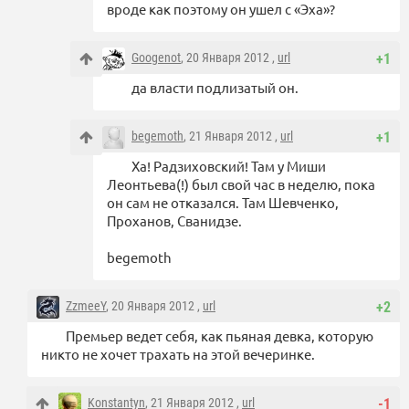
вроде как поэтому он ушел с «Эха»?
Googenot
, 20 Января 2012 ,
url
+1
да власти подлизатый он.
begemoth
, 21 Января 2012 ,
url
+1
Ха! Радзиховский! Там у Миши
Леонтьева(!) был свой час в неделю, пока
он сам не отказался. Там Шевченко,
Проханов, Сванидзе.
begemoth
ZzmeeY
, 20 Января 2012 ,
url
+2
Премьер ведет себя, как пьяная девка, которую
никто не хочет трахать на этой вечеринке.
Konstantyn
, 21 Января 2012 ,
url
-1