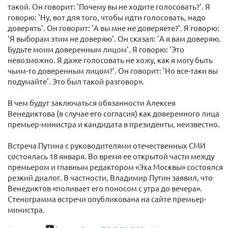
такой. Он говорит: 'Почему вы не ходите голосовать?'. Я
говорю: 'Ну, вот для того, чтобы идти голосовать, надо
доверять'. Он говорит: 'А вы мне не доверяете?'. Я говорю:
'Я выборам этим не доверяю'. Он сказал: 'А я вам доверяю.
Будьте моим доверенным лицом'. Я говорю: 'Это
невозможно. Я даже голосовать не хожу, как я могу быть
чьим-то доверенным лицом?'. Он говорит: 'Но все-таки вы
подумайте'. Это был такой разговор».
В чем будут заключаться обязанности Алексея
Венедиктова (в случае его согласия) как доверенного лица
премьер-министра и кандидата в президенты, неизвестно.
Встреча Путина с руководителями отечественных СМИ
состоялась 18 января. Во время ее открытой части между
премьером и главным редактором «Эха Москвы» состоялся
резкий диалог. В частности, Владимир Путин заявил, что
Венедиктов «поливает его поносом с утра до вечера».
Стенограмма встречи опубликована на сайте премьер-
министра.