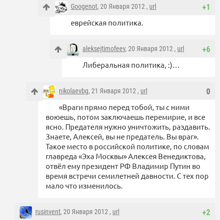
Googenot
, 20 Января 2012 ,
url
+1
еврейская политика.
aleksejtimofeev
, 20 Января 2012 ,
url
+6
Либеральная политика, :)…
nikolaevbg
, 21 Января 2012 ,
url
0
«Враги прямо перед тобой, ты с ними
воюешь, потом заключаешь перемирие, и все
ясно. Предателя нужно уничтожить, раздавить.
Знаете, Алексей, вы не предатель. Вы враг».
Такое место в российской политике, по словам
главреда «Эха Москвы» Алексея Венедиктова,
отвёл ему президент РФ Владимир Путин во
время встречи семилетней давности. С тех пор
мало что изменилось.
rusinvent
, 20 Января 2012 ,
url
+2