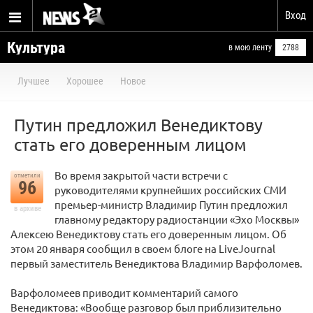
Вход
Культура
в мою ленту
2788
Лучшее
Хорошее
Новое
Путин предложил Венедиктову
стать его доверенным лицом
Во время закрытой части встречи с
отметили
96
руководителями крупнейших российских СМИ
премьер-министр Владимир Путин предложил
в архиве
главному редактору радиостанции «Эхо Москвы»
Алексею Венедиктову стать его доверенным лицом. Об
этом 20 января сообщил в своем блоге на LiveJournal
первый заместитель Венедиктова Владимир Варфоломев.
Варфоломеев приводит комментарий самого
Венедиктова: «Вообще разговор был приблизительно