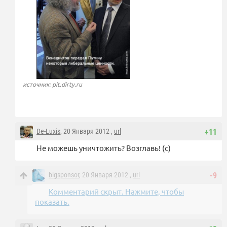
источник: pit.dirty.ru
De-Luxis
, 20 Января 2012 ,
url
+11
Не можешь уничтожить? Возглавь! (с)
bigsponsor
, 20 Января 2012 ,
url
-9
Комментарий скрыт. Нажмите, чтобы
показать.