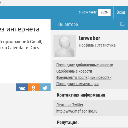
И
Вход
в мою ленту
2826
Об авторе
ез интернета
tanweber
б-приложений Gmail,
Профиль
|
Статистика
к в Calendar и Docs
Последние добавленные новости
Одобренные новости
Френдлента последних новостей
Последние комментарии
Контактная информация
Лента на Twitter
http://www.mafiaonline.ru
Репутация: