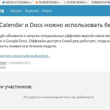
НАУКА И ТЕХНИКА
РАЗВЛЕЧЕНИЯ
КУХНЯ NEWS2
КОММЕНТАРИ
ти
Лучшее
Хорошее
Новое
 Calendar и Docs можно использовать б
le объявила о запуске специальных оффлайн-версий своих ве
r и Google Docs. Оффлайн-доступ к Gmail уже работает, тогда ка
ость появится в течение недели.
nternet.cnews.ru/news/top/ind...
weber
1 Сентября 2011
риев
и участников:
Ни одного комментария пока не добавлено