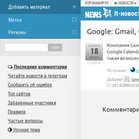
КОРОНАВИРУС
НОВОСТИ
Добавить материал
It-новос
Метки
Google: Gmail,
Регионы
Компания Goog
отметили
18
Google Calenda
такая возможн
человек
в архиве
Последние комментарии
Источник:
i
Читайте новости в телеграм
Добавил
tan
Сообщить об ошибке
нет коммента
Топ сайтов
Забаненные участники
Комментари
Правила
Частые вопросы
Ночная тема