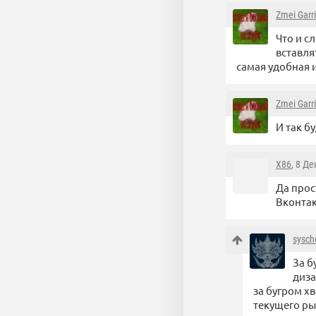
Zmei Garr
Что и с
вставля
самая удобная 
Zmei Garr
И так б
X86
, 8 Д
Да прос
Вконтак
sysch
За б
диза
за бугром х
текущего рын