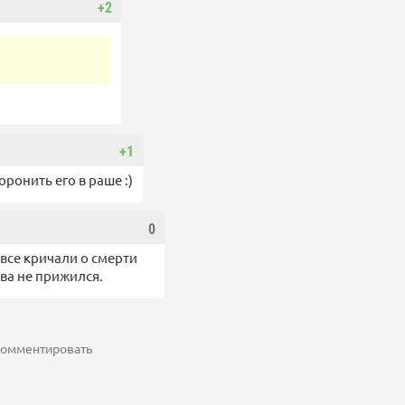
+2
+1
ронить его в раше :)
0
 все кричали о смерти
ва не прижился.
 комментировать