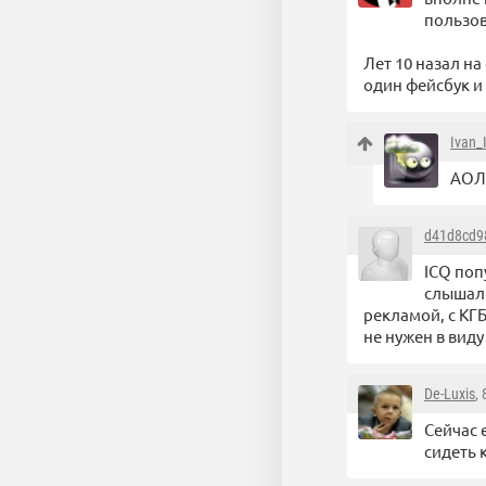
пользов
Лет 10 назал на
один фейсбук и
Ivan_
АОЛ 
d41d8cd9
ICQ поп
слышали
рекламой, с КГБ
не нужен в виду
De-Luxis
,
Сейчас 
сидеть к