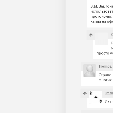
З.Ы. Зы, го
использоват
протоколы. 
квипа на оф
X
Т
М
просто у
ThermoS
,
Страно…
многих 
Drea
Их н