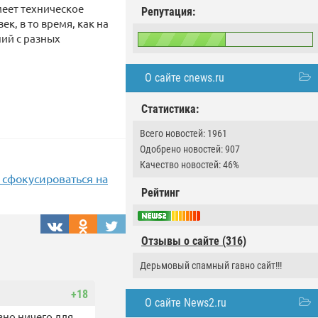
меет техническое
Репутация:
к, в то время, как на
ий с разных
О сайте cnews.ru
Статистика:
Всего новостей: 1961
Одобрено новостей: 907
Качество новостей: 46%
 сфокусироваться на
Рейтинг
Отзывы о сайте (316)
Дерьмовый спамный гавно сайт!!!
+18
О сайте News2.ru
вно ничего для