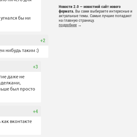
Новости 2.0 — новостной сайт нового
формата.
Вы сами выбираете интересные и
актуальные темы. Самые лучшие попадают
 угнался бы ни
на главную страницу.
подробнее
→
+2
ем нибудь таким :)
+3
гие даже не
рделками,
аньше был просто
+4
 как вконтакте