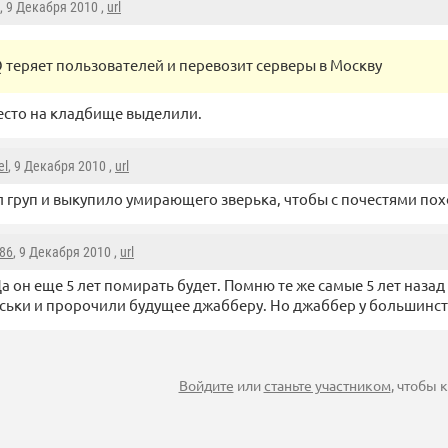
, 9 Декабря 2010 ,
url
Q теряет пользователей и перевозит серверы в Москву
есто на кладбище выделили.
el
, 9 Декабря 2010 ,
url
 груп и выкупило умирающего зверька, чтобы с почестями похо
86
, 9 Декабря 2010 ,
url
а он еще 5 лет помирать будет. Помню те же самые 5 лет назад
ськи и пророчили будущее джабберу. Но джаббер у большинст
Войдите
или
станьте участником
, чтобы