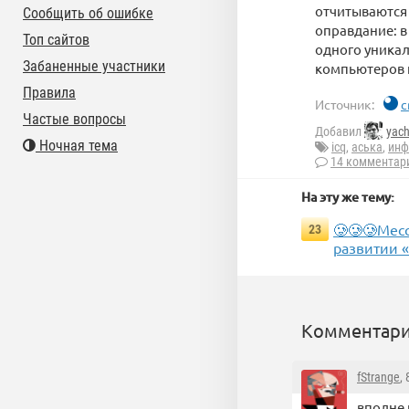
отчитываются 
Сообщить об ошибке
оправдание: в
Топ сайтов
одного уника
Забаненные участники
компьютеров и
Правила
Источник:
c
Частые вопросы
Добавил
yac
Ночная тема
icq
,
аська
,
инф
14 комментар
На эту же тему:
🥲🥲🥲Мес
23
развитии 
Комментари
fStrange
,
вполне 