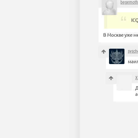
begemoth
IC
В Москве уже м
sysch
маил
X
Д
а