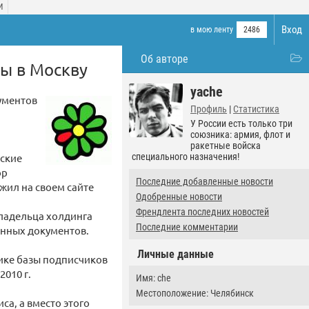
И
Вход
в мою ленту
2486
Об авторе
ры в Москву
yache
кументов
Профиль
|
Статистика
У России есть только три
союзника: армия, флот и
ракетные войска
еские
специального назначения!
ор
Последние добавленные новости
жил на своем сайте
Одобренные новости
Френдлента последних новостей
владельца холдинга
Последние комментарии
анных документов.
Личные данные
ике базы подписчиков
2010 г.
Имя: che
Местоположение: Челябинск
а, а вместо этого