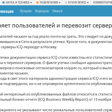
НАУКА И ТЕХНИКА
РАЗВЛЕЧЕНИЯ
КУХНЯ NEWS2
КОММЕНТАРИ
Лучшее
Хорошее
Новое
никации
еряет пользователей и перевозит серве
ателей «аськи» за год упало почти на треть. Это следует из до
вившихся в Сети в результате утечки. Кроме того, в документах
о серверы ICQ переедут в Москву.
утечки документации сервиса ICQ стали известны его статистич
ы о переносе серверов. О факте утечки сообщил администрат
акеров и поисковых оптимизаторов snipper.ru, который и выло
ментов «аськи».
ода в свет этого материала администрации сервиса ICQ и его 
 не подтвердили, но и не опровергли аутентичности опубликов
й интересный из опубликованных файлов относится к статист
льный бизнес-отчет» (ICQ Business Weekly Report) от 13 ноября 
окумента не указывают число уникальных пользователей сервис