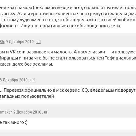
нение за спамом (рекламой везде и вся), сильно отпугивает пол
ь аську. А альтернативные клиенты часто режутся владельцами
По этому луди вместо того, чтобы перелазить со своей любим
ф клиент. Ищу альтернативные способы общения в сети.
86
, 9 Декабря 2010 ,
url
ам и VK.com развивается малость. А насчет аськи — я пользую
иранды и ни за что бы не стал пользоваться тем "официальн
жасен даже без рекламы.
 8 Декабря 2010 ,
url
 Перевезя официально в мск сервис ICQ, владельцы подорвут
западных пользователей
mmaker
, 9 Декабря 2010 ,
url
е так много :)