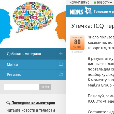
КОРОНАВИРУС
НОВОСТИ
Телекомму
Утечка: ICQ т
Число пользов
отметили
80
компании, поя
говорится, чт
человек
в архиве
Добавить материал
В результате 
данные и план
Метки
портала для х
подборку доку
Регионы
К моменту вых
Mail.ru Group
Пожалуй, самы
ICQ. Это «Неде
Последние комментарии
Читайте новости в телеграм
Составители д