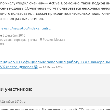
по числу «подключений» — Active. Возможно, такой подход и
 семье одним ICQ-логином могут пользоваться несколько челове
льного пользователя может приходиться несколько подключен
 из-под разных логинов.
news.ru/news/top/index.shtml?...
he
8 Декабря 2010
ормация
,
серверы
,
утечка
Россия
,
Москва
иев
сенджер ICQ официально завершил работу. В VK намерены
«VK Мессенджера»😭
— 26 Июня 2024
и участников:
 8 Декабря 2010 ,
url
понятно почему теряет. За последние лет 10 ICQ не сделали ро