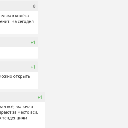
0
телям в колёса
енит. На сегодня
+1
+1
 можно открыть
+1
зал всё, включая
ирают за место аси.
 к тенденциям