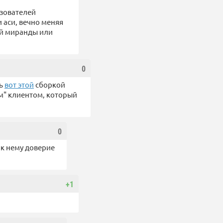
ьзователей
 аси, вечно меняя
ой миранды или
0
сь
вот этой
сборкой
ым" клиентом, который
0
 к нему доверие
+1