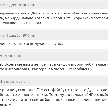
inich
, 8 Декабря 2010 ,
url
ледовало ожидать. Думали только о том чтобы палки пользова
ть, а о кардинальном развитии проги нет. Скоро скайп всех зам
и функциональная прога.
inich
, 8 Декабря 2010 ,
url
удет с каждым кто не думает о других.
екабря 2010 ,
url
то Вконтакте наступает. Сейчас в каждом втором мобильнике
те и использовать как сервис мгновенных сообщений.
el
, 9 Декабря 2010 ,
url
угром нету вконтакта. Там есть фейсбук, с которого Дуров и сли
йн, для создания вконтакта. По этому это только в СНГ его выб
ватат кучи других сервисов более привычных и более развитых
ка. :-)