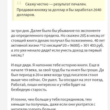
Скажу честно — результат печален.
Продавая книжку за доллар я бы заработал 2640
долларов.
за три дня. Далее было бы убывание по экспоненте
до определенного предела. Но скажем 20$ в месяц от
стоящей книги думаю получал бы пожизненно. 40 лет
активной жизни *12 месяцев*20 = 9600$ = 301 403 руб,
а это уже немало дядя? если учесть доход за первый
месяц ?
И еще дядя. Я напомню тебе историю книги. Еще в
начале 19 века, за свой труд бы ты имел бы гроши. Да
был период в 20-м веке когда труд писателя стоил
выше чем сейчас. Он ушел. Ты опоздал на этот поезд.
Работай, пиши интересно и у тебя будет на
безбедную старость.
И помни, чем больше у тебя посредников, тем
меньше ты получишь, даже если они ухитрятся с
читателя содрать больше.