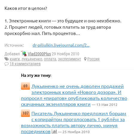
Каков итог в целом?
1. Электронные книги — это будущее и оно неизбежно.
2. Процент людей, готовых платить за труд автора
прискорбно мал. Пять процентов…
Источник:
dr-piliulkin.livejournal.com/2...
Добавил
Vlad2000Plus
29 Ноября 2010
книги
,
лукьяненко
,
оплата
,
эксперимент
Россия
18 комментариев
На эту же тему:
Лукьяненко не очень доволен продажей
69
электронных копий «Нового дозора». И
попросил «пиратов» опубликовать количество
скачанных экземпляров книги
— 13 Мая 2012
Писатель Лукьяненко предложил борцам
107
с копирайтом проголосовать 1 рублём за
возможность платить автору лично, минуя
посредников
— 25 Ноября 2010