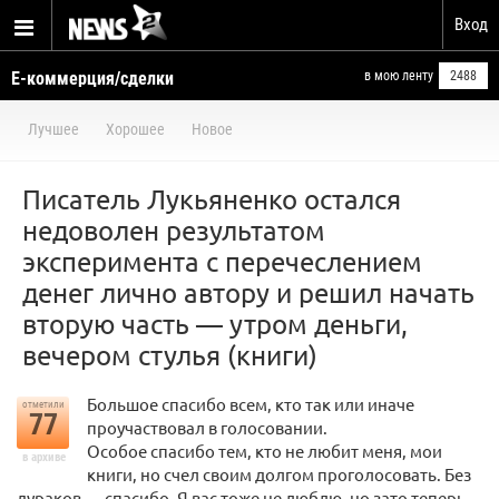
Вход
Е-коммерция/сделки
в мою ленту
2488
Лучшее
Хорошее
Новое
Писатель Лукьяненко остался
недоволен результатом
эксперимента с перечеслением
денег лично автору и решил начать
вторую часть — утром деньги,
вечером стулья (книги)
Большое спасибо всем, кто так или иначе
отметили
77
проучаствовал в голосовании.
Особое спасибо тем, кто не любит меня, мои
в архиве
книги, но счел своим долгом проголосовать. Без
дураков — спасибо. Я вас тоже не люблю, но зато теперь