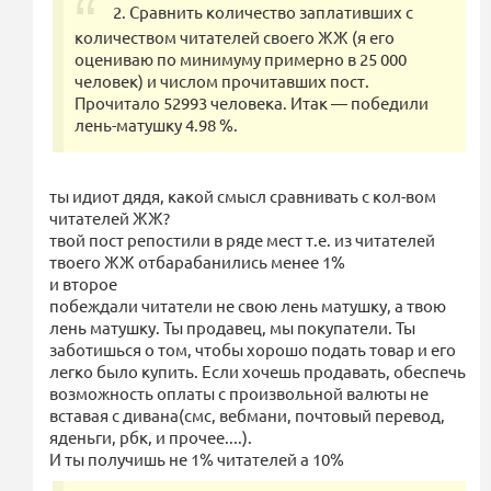
2. Сравнить количество заплативших с
количеством читателей своего ЖЖ (я его
оцениваю по минимуму примерно в 25 000
человек) и числом прочитавших пост.
Прочитало 52993 человека. Итак — победили
лень-матушку 4.98 %.
ты идиот дядя, какой смысл сравнивать с кол-вом
читателей ЖЖ?
твой пост репостили в ряде мест т.е. из читателей
твоего ЖЖ отбарабанились менее 1%
и второе
побеждали читатели не свою лень матушку, а твою
лень матушку. Ты продавец, мы покупатели. Ты
заботишься о том, чтобы хорошо подать товар и его
легко было купить. Если хочешь продавать, обеспечь
возможность оплаты с произвольной валюты не
вставая с дивана(смс, вебмани, почтовый перевод,
яденьги, рбк, и прочее....).
И ты получишь не 1% читателей а 10%