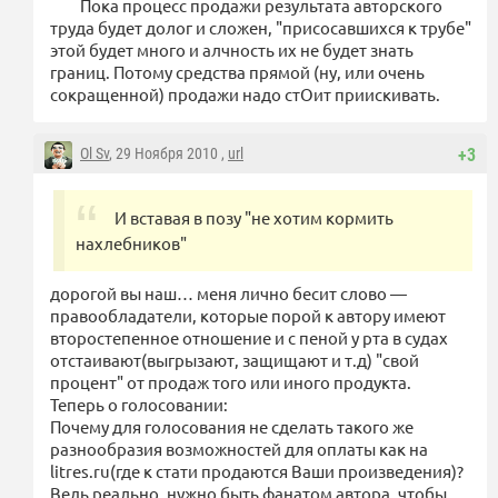
Пока процесс продажи результата авторского
труда будет долог и сложен, "присосавшихся к трубе"
этой будет много и алчность их не будет знать
границ. Потому средства прямой (ну, или очень
сокращенной) продажи надо стОит приискивать.
Ol Sv
, 29 Ноября 2010 ,
url
+3
И вставая в позу "не хотим кормить
нахлебников"
дорогой вы наш… меня лично бесит слово —
правообладатели, которые порой к автору имеют
второстепенное отношение и с пеной у рта в судах
отстаивают(выгрызают, защищают и т.д) "свой
процент" от продаж того или иного продукта.
Теперь о голосовании:
Почему для голосования не сделать такого же
разнообразия возможностей для оплаты как на
litres.ru(где к стати продаются Ваши произведения)?
Ведь реально, нужно быть фанатом автора, чтобы