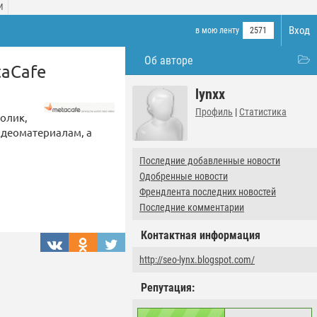
И
Вход
в мою ленту
2571
Об авторе
taCafe
lynxx
Профиль
|
Статистика
олик,
идеоматериалам, а
Последние добавленные новости
Одобренные новости
Френдлента последних новостей
Последние комментарии
Контактная информация
http://seo-lynx.blogspot.com/
Репутация: