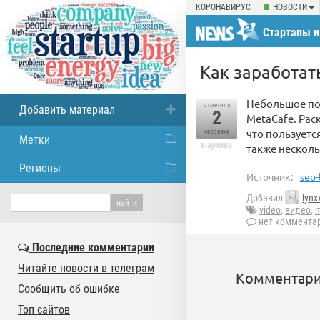
КОРОНАВИРУС
НОВОСТИ
Стартапы и
Как заработат
Небольшое пос
отметили
Добавить материал
2
MetaCafe. Рас
что пользуетс
человека
Метки
в архиве
также нескол
Регионы
Источник:
seo-
Добавил
lynx
video
,
видео
,
m
нет коммента
Последние комментарии
Читайте новости в телеграм
Комментари
Сообщить об ошибке
Топ сайтов