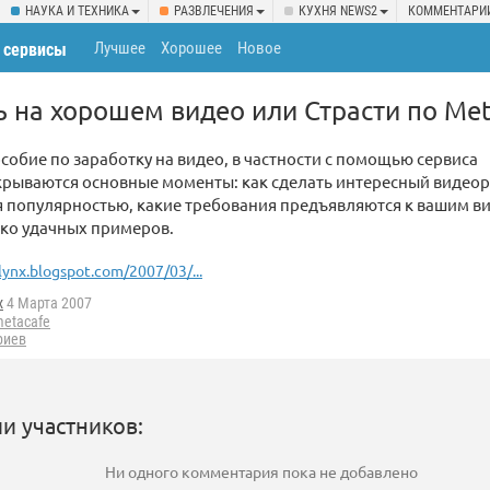
НАУКА И ТЕХНИКА
РАЗВЛЕЧЕНИЯ
КУХНЯ NEWS2
КОММЕНТАРИ
Лучшее
Хорошее
Новое
 сервисы
ь на хорошем видео или Страсти по Me
обие по заработку на видео, в частности с помощью сервиса
крываются основные моменты: как сделать интересный видеор
я популярностью, какие требования предъявляются к вашим в
ько удачных примеров.
lynx.blogspot.com/2007/03/...
x
4 Марта 2007
etacafe
риев
и участников:
Ни одного комментария пока не добавлено