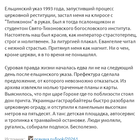
Ельцинский указ 1993 года, запустивший процесс
церковной реституции, застал меня на клиросе с
"Типиконом" в руках. Был я тогда псаломщиком и
студентом Свято-Тихоновского богословского института.
Настоятель наш был красив, как император-страстотерпец,
строг и молитвенен. За литургией плакал. Евангелие читал
с нежной страстью. Притянул меня как магнит. Ни о чем,
кроме церкви, я в то время не помышлял.
Суровая правда жизни началась едва ли не на следующий
день после ельцинского указа. Префектура сделала
предложение, от которого невозможно отказаться. Из
архива извлекли молью траченные планы и карты.
Выяснилось, что при царе Горохе где-то поблизости стоял
дом причта. Украинцы-гастрарбайтеры быстро разобрали
церковную ограду, и отступили к панельным высоткам
метров на пятьдесят. А там: детская площадка, автосервис
и тропинка к трамвайной остановке. Люди умоляли,
ругались, собирали подписи. Бесполезно.
Источник:
pravaya.ru/look/20261