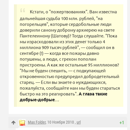
Кстати, о "пожертвованиях". Вам известна
дальнейшая судьба 100 млн. рублей, "на
погорельцев", которые сердобольные люди
доверили самому доброму архиерею на свете
Пантелеимону (Шатову)? Тогда слушайте. "Пока
мы израсходовали из этих денег только 4
миллиона 909 тысяч рублей", — сообщил он в
сентябре (!) — когда все пожары давно
потушены, а люди, с грехом пополам
пристроены. А как же остальные 95 миллионов?
"Мы не будем спешить, — с подкупающей
откровенностью предупредил добродетельный
старец. — Если вы знаете о нуждающихся,
пожалуйста, сообщайте нам мы будем стараться
быстро на это реагировать".
А глаза такие
добрые-добрые
…
Max Folder
, 10 Ноября 2010 ,
url
+1