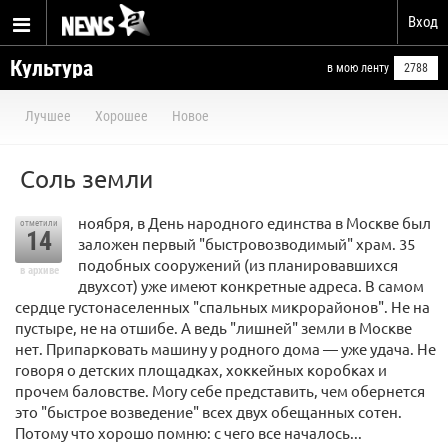
Вход
Культура
в мою ленту
2788
Лучшее
Хорошее
Новое
Соль земли
ноября, в День народного единства в Москве был
отметили
14
заложен первый "быстровозводимый" храм. 35
подобных сооружений (из планировавшихся
в архиве
двухсот) уже имеют конкретные адреса. В самом
сердце густонаселенных "спальных микрорайонов". Не на
пустыре, не на отшибе. А ведь "лишней" земли в Москве
нет. Припарковать машину у родного дома — уже удача. Не
говоря о детских площадках, хоккейных коробках и
прочем баловстве. Могу себе представить, чем обернется
это "быстрое возведение" всех двух обещанных сотен.
Потому что хорошо помню: с чего все началось...