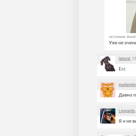
источник: lives
Уже не очен
latpost
, 1
Есс
madwinte
Давно 
Leonardo
Я и не 