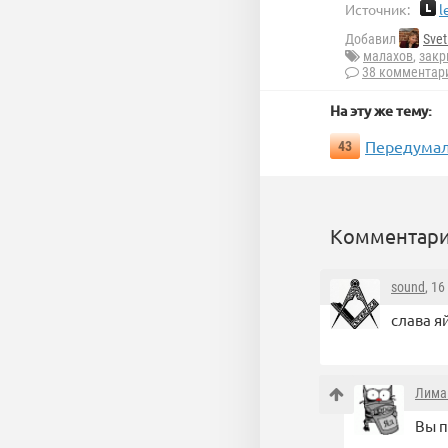
Источник:
l
Добавил
Svet
малахов
,
закр
38 комментар
На эту же тему:
Передумал
43
Комментари
sound
, 1
слава я
Лима
Вы п