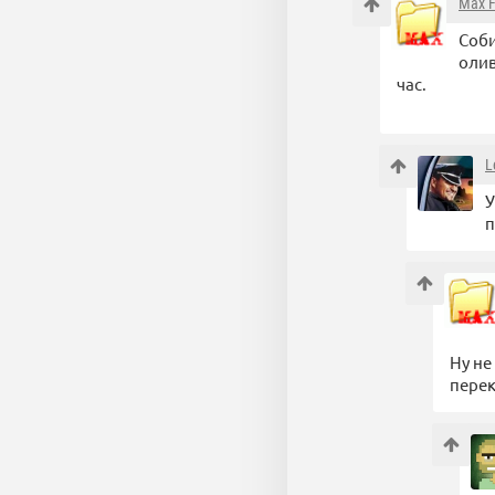
Max F
Соби
олив
час.
L
У
п
Ну не
перек