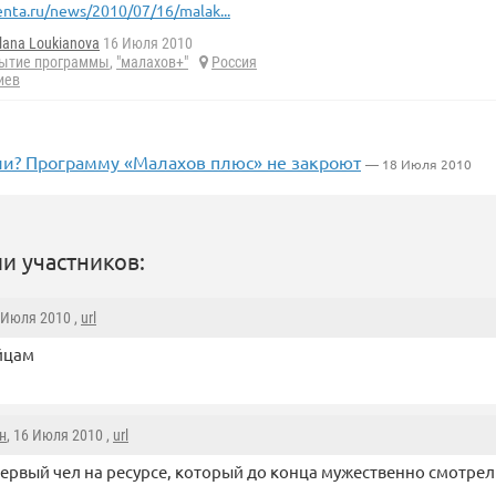
enta.ru/news/2010/07/16/malak...
lana Loukianova
16 Июля 2010
ытие программы
,
"малахов+"
Россия
иев
и? Программу «Малахов плюс» не закроют
— 18 Июля 2010
и участников:
6 Июля 2010 ,
url
йцам
н
, 16 Июля 2010 ,
url
ервый чел на ресурсе, который до конца мужественно смотрел э