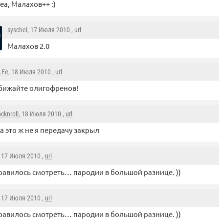
еа, Малахов++ :)
syschel
, 17 Июля 2010 ,
url
Малахов 2.0
.Fe
, 18 Июля 2010 ,
url
бижайте олигофренов!
ocknroll
, 18 Июля 2010 ,
url
а это ж не я передачу закрыл
, 17 Июля 2010 ,
url
равилось смотреть… пародии в большой разнице. ))
, 17 Июля 2010 ,
url
равилось смотреть… пародии в большой разнице. ))