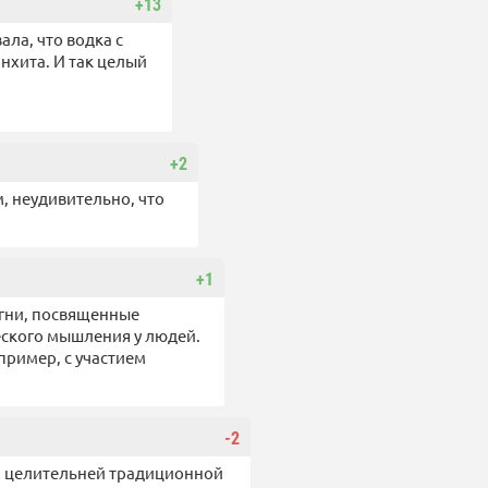
+13
ала, что водка с
нхита. И так целый
+2
, неудивительно, что
+1
игни, посвященные
еского мышления у людей.
пример, с участием
-2
я целительней традиционной