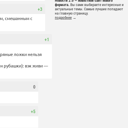
Новости 2.0 — новостной сайт нового
формата.
Вы сами выбираете интересные и
+3
актуальные темы. Самые лучшие попадают
на главную страницу.
ом, смешанным с
подробнее
→
+1
ебряные ложки нельзя
ан рубашки): вэк живи —
0
+5