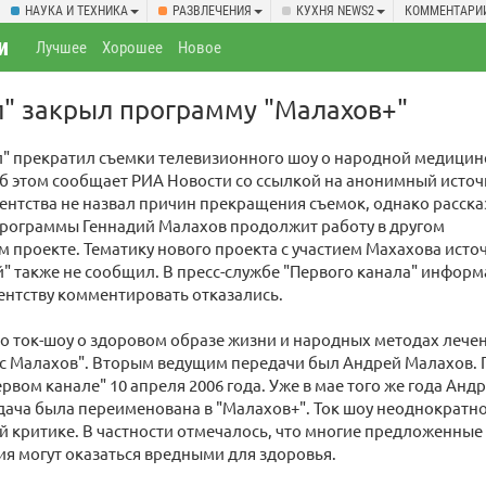
НАУКА И ТЕХНИКА
РАЗВЛЕЧЕНИЯ
КУХНЯ NEWS2
КОММЕНТАРИ
и
Лучшее
Хорошее
Новое
л" закрыл программу "Малахов+"
л" прекратил съемки телевизионного шоу о народной медицин
б этом сообщает РИА Новости со ссылкой на анонимный источ
ентства не назвал причин прекращения съемок, однако расска
программы Геннадий Малахов продолжит работу в другом
 проекте. Тематику нового проекта с участием Махахова исто
" также не сообщил. В пресс-службе "Первого канала" инфор
ентству комментировать отказались.
 ток-шоу о здоровом образе жизни и народных методах лече
с Малахов". Вторым ведущим передачи был Андрей Малахов. 
ервом канале" 10 апреля 2006 года. Уже в мае того же года Ан
дача была переименована в "Малахов+". Ток шоу неоднократн
й критике. В частности отмечалось, что многие предложенны
я могут оказаться вредными для здоровья.