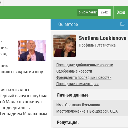
И
Вход
в мою ленту
2942
Об авторе
Svetlana Loukianova
е
Профиль
|
Статистика
ник.
зал,
чник
Последние добавленные новости
мацию о закрытии шоу
Одобренные новости
Френдлента последних новостей
Последние комментарии
ния называлось
Личные данные
Первый выпуск шоу был
дрей Малахов покинул
Имя: Светлана Лукьянова
о подвергалось
Местоположение: Нью-Джерси, США
е Геннадием Малаховым
Репутация: