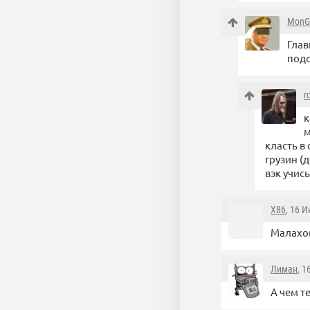
MonG
Глав
под
r
к
м
класть в
грузин (
вэк учись
X86
, 16 
Малахо
Лиман
, 1
А чем т