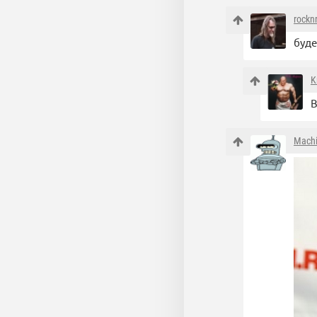
rocknr
буде
K
В
Mach