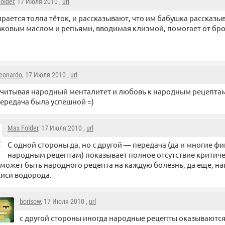
older
, 17 Июля 2010 ,
url
рается толпа тёток, и рассказывают, что им бабушка рассказыв
ковым маслом и репьями, вводимая клизмой, помогает от бро
eonardo
, 17 Июля 2010 ,
url
читывая народный менталитет и любовь к народным рецептам
ередача была успешной =)
Max Folder
, 17 Июля 2010 ,
url
С одной стороны да, но с другой — передача (да и многие ф
народным рецептам) показывает полное отсутствие критич
 может быть народного рецепта на каждую болезнь, да еще, на
иси водорода.
borisow
, 17 Июля 2010 ,
url
с другой стороны иногда народные рецепты оказываютс