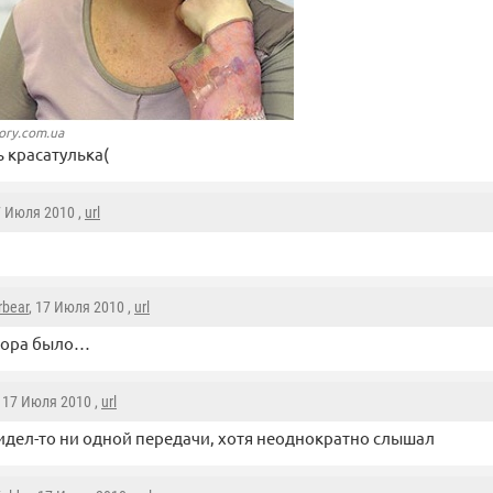
tory.com.ua
ь красатулька(
7 Июля 2010 ,
url
rbear
, 17 Июля 2010 ,
url
пора было…
, 17 Июля 2010 ,
url
видел-то ни одной передачи, хотя неоднократно слышал