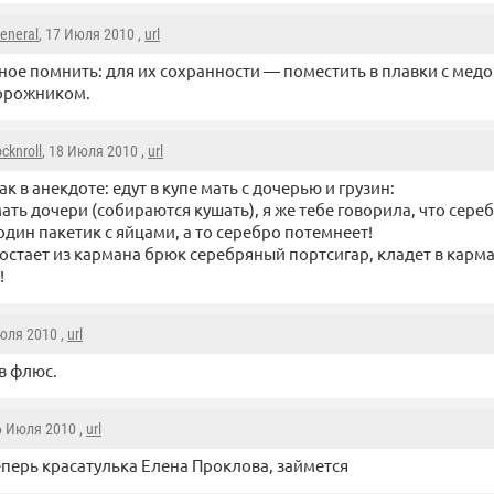
eneral
, 17 Июля 2010 ,
url
ное помнить: для их сохранности — поместить в плавки с мед
орожником.
ocknroll
, 18 Июля 2010 ,
url
ак в анекдоте: едут в купе мать с дочерью и грузин:
ать дочери (собираются кушать), я же тебе говорила, что сер
 один пакетик с яйцами, а то серебро потемнеет!
достает из кармана брюк серебряный портсигар, кладет в карм
!
Июля 2010 ,
url
в флюс.
6 Июля 2010 ,
url
еперь красатулька Елена Проклова, займется