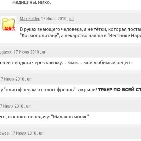
медицины. имхо.
Max Folder
, 17 Июля 2010 ,
url
В руках знающего человека, а не тётки, которая поста
"Космополитану", а лекарство нашла в "Вестнике На
ogaxxx
, 17 Июля 2010 ,
url
епей с водкой через клизму… ммм… мой любимый рецепт.
 17 Июля 2010 ,
url
у "олигофренам от олигофренов" закрыли!
ТРАУР ПО ВСЕЙ СТ
17 Июля 2010 ,
url
го, откроют передачу: "Малахов минус"
qwee
, 17 Июля 2010 ,
url