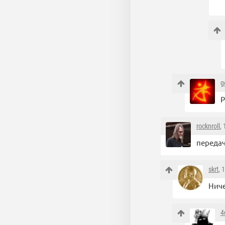
g
Р
rocknroll
,
передач
skrt
, 
Ниче
4