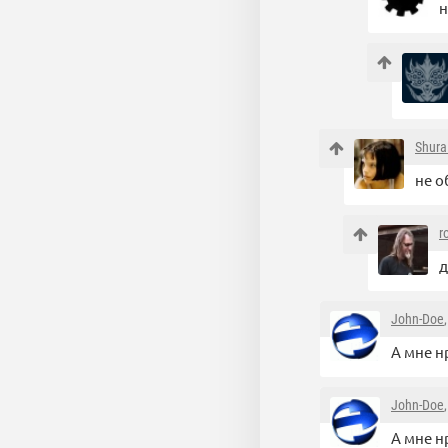
н
Shura
не о
r
д
John-Doe
А мне н
John-Doe
А мне н