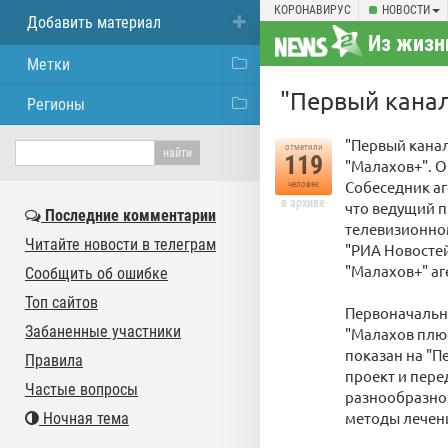
КОРОНАВИРУС
НОВОСТИ
Добавить материал
Из жизн
Метки
"Первый кана
Регионы
"Первый кана
отметили
119
"Малахов+". О
Собеседник аг
человек
в архиве
что ведущий 
Последние комментарии
телевизионном
Читайте новости в телеграм
"РИА Новостей
"Малахов+" аг
Сообщить об ошибке
Топ сайтов
Первоначально
Забаненные участники
"Малахов плю
показан на "П
Правила
проект и пере
Частые вопросы
разнообразно
методы лечени
Ночная тема