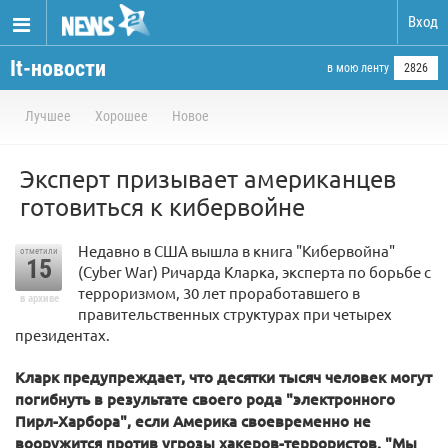
Вход
It-новости
в мою ленту
2826
Лучшее
Хорошее
Новое
Эксперт призывает американцев
готовиться к кибервойне
Недавно в США вышла в книга "Кибервойна"
отметили
15
(Cyber War) Ричарда Кларка, эксперта по борьбе с
терроризмом, 30 лет проработавшего в
в архиве
правительственных структурах при четырех
президентах.
Кларк предупреждает, что десятки тысяч человек могут
погибнуть в результате своего рода "электронного
Пирл-Харбора", если Америка своевременно не
вооружится против угрозы хакеров-террористов. "Мы