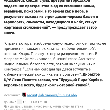
Анджелеса, сойдет с ума, превратив городское
подземное пространство в ад со столкновениями,
взрывами, пожарами, в то время как в небе, в
результате выхода из строя диспетчерских башен в
аэропортах, самолеты, находящиеся в небе, станут
жертвами столкновений", — предупреждает автор
книги.
"Страна, которая изобрела новую технологию и тактику ее
применения, может не оказаться победительницей", —
говорит Кларк. Тревогу эксперта разделяют многие. В
феврале Майк Макконнелл, бывший глава Агентства
национальной безопасности, заявил на слушаниях в
Конгрессе: "Если нам сегодня придется вступить в
кибернетический конфликт, мы проиграем".
Директор
ЦРУ Леон Панетта заявил, что "будущий Пирл-Харбор,
вероятнее всего, будет компьютерной атакой".
Источник:
securitylab.ru/news/393684.php
Добавил
X86
11 Мая 2010
сша
,
цру
,
маразм
,
кибервойна
,
компьютерная атака