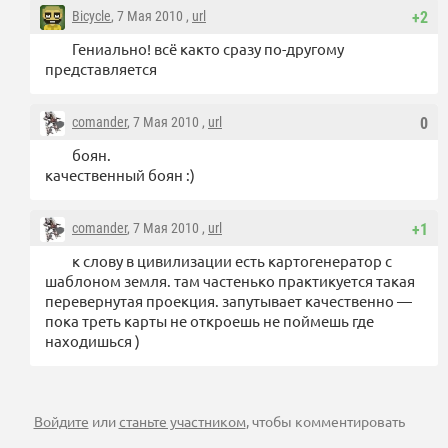
Bicycle
, 7 Мая 2010 ,
url
+2
Гениально! всё както сразу по-другому
представляется
comander
, 7 Мая 2010 ,
url
0
боян.
качественный боян :)
comander
, 7 Мая 2010 ,
url
+1
к слову в цивилизации есть картогенератор с
шаблоном земля. там частенько практикуется такая
перевернутая проекция. запутывает качественно —
пока треть карты не откроешь не поймешь где
находишься )
Войдите
или
станьте участником
, чтобы комментировать