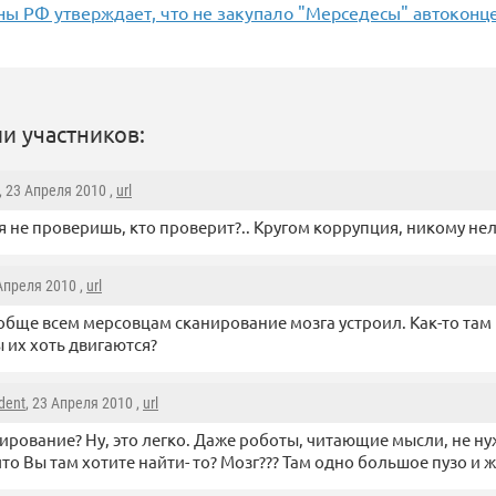
ы РФ утверждает, что не закупало "Мерседесы" автоконце
и участников:
, 23 Апреля 2010 ,
url
я не проверишь, кто проверит?.. Кругом коррупция, никому нел
 Апреля 2010 ,
url
обще всем мерсовцам сканирование мозга устроил. Как-то там
их хоть двигаются?
dent
, 23 Апреля 2010 ,
url
ирование? Ну, это легко. Даже роботы, читающие мысли, не н
что Вы там хотите найти- то? Мозг??? Там одно большое пузо и 