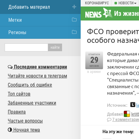
КОРОНАВИРУС
НОВОСТИ
Добавить материал
Из жизн
Метки
ФСО проверит 
Регионы
особого назна
Федеральная с
отметили
29
которые дава
заключении сд
Последние комментарии
человек
в архиве
с прессой ФСО
Читайте новости в телеграм
"Специалисты
Сообщить об ошибке
связанные с п
назначения", 
Топ сайтов
Забаненные участники
Источник:
l
Правила
Добавил
letit
7 комментари
Частые вопросы
Ночная тема
На эту же тему: