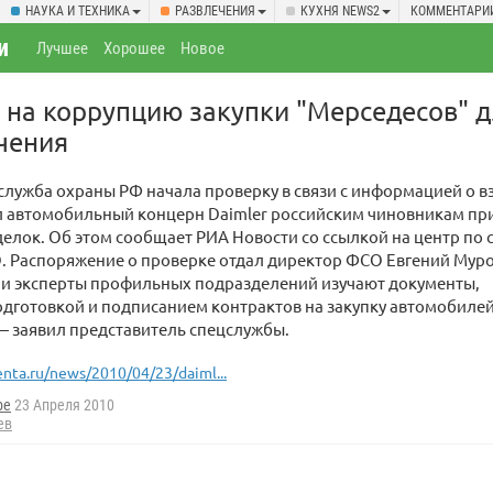
НАУКА И ТЕХНИКА
РАЗВЛЕЧЕНИЯ
КУХНЯ NEWS2
КОММЕНТАРИ
и
Лучшее
Хорошее
Новое
на коррупцию закупки "Мерседесов" д
чения
лужба охраны РФ начала проверку в связи с информацией о вз
л автомобильный концерн Daimler российским чиновникам пр
елок. Об этом сообщает РИА Новости со ссылкой на центр по 
. Распоряжение о проверке отдал директор ФСО Евгений Муро
 и эксперты профильных подразделений изучают документы,
одготовкой и подписанием контрактов на закупку автомобилей
— заявил представитель спецслужбы.
enta.ru/news/2010/04/23/daiml...
be
23 Апреля 2010
ев