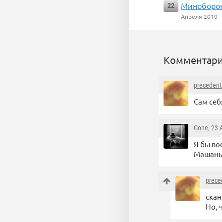
Миноборон
22
Апреля 2010
Комментари
precedent
Сам себ
Gone
, 23
Я бы во
Машаны 
prece
скан
Но, 