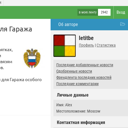
И
Вход
в мою ленту
2942
Об авторе
ля Гаража
letitbe
Профиль
|
Статистика
ятках,
и
связям
Последние добавленные новости
в.
Одобренные новости
Френдлента последних новостей
 для Гаража особого
Последние комментарии
Личные данные
Имя: Alex
Местоположение: Moscow
Контактная информация