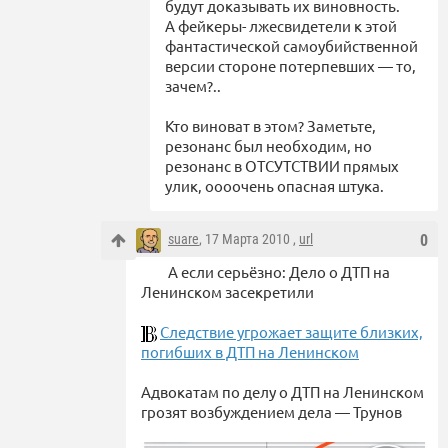
будут доказывать их виновность.
А фейкеры- лжесвидетели к этой
фантастической самоубийственной
версии стороне потерпевших — то,
зачем?..
Кто виноват в этом? Заметьте,
резонанс был необходим, но
резонанс в ОТСУТСТВИИ прямых
улик, оооочень опасная штука.
suare
, 17 Марта 2010 ,
url
0
А если серьёзно: Дело о ДТП на
Ленинском засекретили
Следствие угрожает защите близких,
погибших в ДТП на Ленинском
Адвокатам по делу о ДТП на Ленинском
грозят возбуждением дела — Трунов