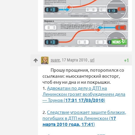
suare
, 17 Марта 2010 ,
url
+1
Прошу прощения, поторопился со
ссылками: ньюсхантерский восторг,
чтоб ему ни дна и ни покрышки.
1.
Адвокатам по делу о ДТП на
Ленинском грозят возбуждением дела
— Трунов (
17:31 17/03/2010
)
2.
Следствие угрожает защите близких,
погибших в ДТП на Ленинском (
17
марта 2010 года, 17:41
)