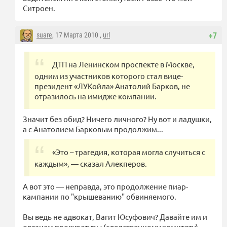
Ситроен.
suare
, 17 Марта 2010 ,
url
+7
ДТП на Ленинском проспекте в Москве,
одним из участников которого стал вице-
президент «ЛУКойла» Анатолий Барков, не
отразилось на имидже компании.
Значит без обид? Ничего личного? Ну вот и ладушки,
а с Анатолием Барковым продолжим...
«Это – трагедия, которая могла случиться с
каждым», — сказал Алекперов.
А вот это — неправда, это продолжение пиар-
кампании по "крышеванию" обвиняемого.
Вы ведь не адвокат, Вагит Юсуфович? Давайте им и
органам прокуратуры (следственному комитету)