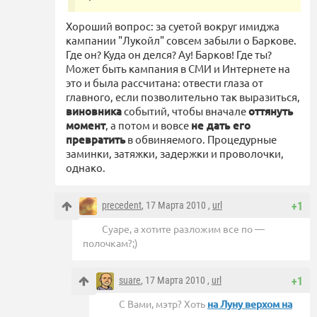
Хороший вопрос: за суетой вокруг имиджа
кампании "Лукойл" совсем забыли о Баркове.
Где он? Куда он делся? Ау! Барков! Где ты?
Может быть кампания в СМИ и Интернете на
это и была рассчитана: отвести глаза от
главного, если позволительно так выразиться,
виновника
событий, чтобы вначале
оттянуть
момент
, а потом и вовсе
не дать его
превратить
в обвиняемого. Процедурные
заминки, затяжки, задержки и проволочки,
однако.
precedent
, 17 Марта 2010 ,
url
+1
Суаре, а хотите разложим все по —
полочкам?;)
suare
, 17 Марта 2010 ,
url
+1
С Вами, мэтр? Хоть
на Луну верхом на