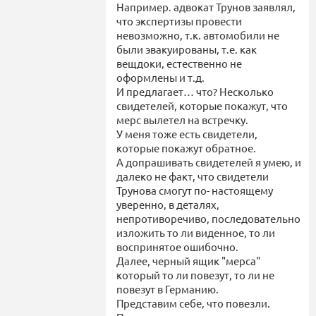
Например. адвокат Трунов заявлял,
что экспертизы провести
невозможно, т.к. автомобили не
были эвакуированы, т.е. как
вещдоки, естественно не
оформлены и т.д.
И предлагает… что? Несколько
свидетелей, которые покажут, что
мерс вылетел на встречку.
У меня тоже есть свидетели,
которые покажут обратное.
А допрашивать свидетелей я умею, и
далеко не факт, что свидетели
Трунова смогут по- настоящему
уверенно, в деталях,
непротиворечиво, последовательно
изложить то ли виденное, то ли
воспринятое ошибочно.
Далее, черный ящик "мерса"
который то ли повезут, то ли не
повезут в Германию.
Представим себе, что повезли.