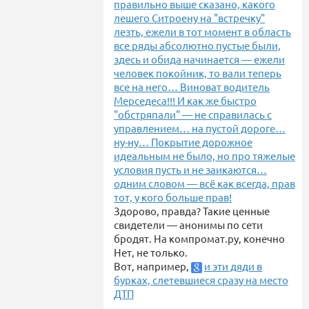
правильно выше сказано, какого
лешего Ситроену на "встречку"
лезть, ежели в тот момент в область
все ряды абсолютно пустые были,
здесь и обида начинается — ежели
человек покойник, то вали теперь
все на него… Виноват водитель
Мерседеса!!! И как же быстро
"обстряпали" — не справилась с
управлением… на пустой дороге…
ну-ну… Покрытие дорожное
идеальным не было, но про тяжелые
условия пусть и не заикаются…
одним словом — всё как всегда, прав
тот, у кого больше прав!
Здорово, правда? Такие ценные
свидетели — анонимы по сети
бродят. На компромат.ру, конечно
Нет, не только.
Вот, например,
и эти дяди в
бурках, слетевшиеся сразу на место
ДТП