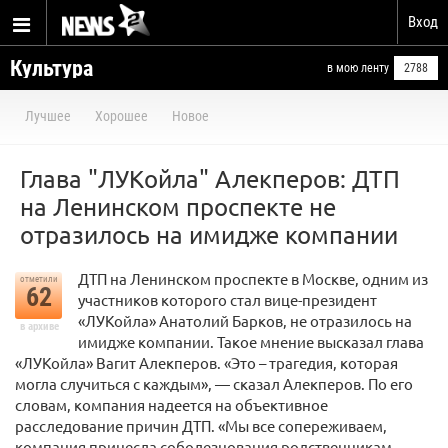
Вход
Культура
в мою ленту
2788
Лучшее
Хорошее
Новое
Глава "ЛУКойла" Алекперов: ДТП
на Ленинском проспекте не
отразилось на имидже компании
ДТП на Ленинском проспекте в Москве, одним из
отметили
62
участников которого стал вице-президент
«ЛУКойла» Анатолий Барков, не отразилось на
в архиве
имидже компании. Такое мнение высказал глава
«ЛУКойла» Вагит Алекперов. «Это – трагедия, которая
могла случиться с каждым», — сказал Алекперов. По его
словам, компания надеется на объективное
расследование причин ДТП. «Мы все сопереживаем,
компания принесла соболезнования родственникам