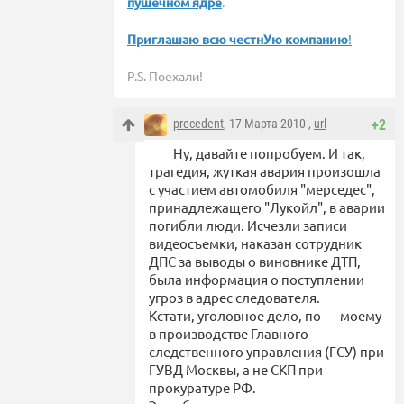
пушечном ядре
.
Приглашаю всю честнУю компанию
!
P.S. Поехали!
precedent
, 17 Марта 2010 ,
url
+2
Ну, давайте попробуем. И так,
трагедия, жуткая авария произошла
с участием автомобиля "мерседес",
принадлежащего "Лукойл", в аварии
погибли люди. Исчезли записи
видеосъемки, наказан сотрудник
ДПС за выводы о виновнике ДТП,
была информация о поступлении
угроз в адрес следователя.
Кстати, уголовное дело, по — моему
в производстве Главного
следственного управления (ГСУ) при
ГУВД Москвы, а не СКП при
прокуратуре РФ.