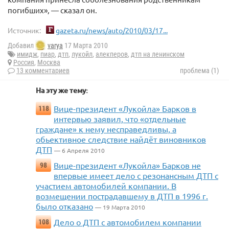
погибших», — сказал он.
Источник:
gazeta.ru/news/auto/2010/03/17...
Добавил
varya
17 Марта 2010
имидж
,
пиар
,
дтп
,
лукойл
,
алекперов
,
дтп на ленинском
Россия
,
Москва
13 комментариев
проблема (1)
На эту же тему:
Вице-президент «Лукойла» Барков в
118
интервью заявил, что «отдельные
граждане» к нему несправедливы, а
обьективное следствие найдёт виновников
ДТП
— 6 Апреля 2010
Вице-президент «Лукойла» Барков не
98
впервые имеет дело с резонансным ДТП с
участием автомобилей компании. В
возмещении пострадавшему в ДТП в 1996 г.
было отказано
— 19 Марта 2010
Дело о ДТП с автомобилем компании
108