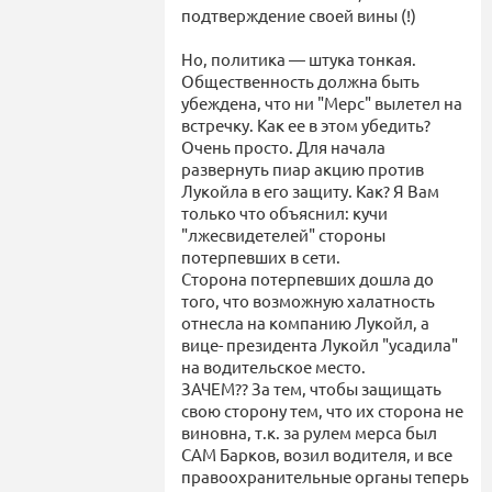
подтверждение своей вины (!)
Но, политика — штука тонкая.
Общественность должна быть
убеждена, что ни "Мерс" вылетел на
встречку. Как ее в этом убедить?
Очень просто. Для начала
развернуть пиар акцию против
Лукойла в его защиту. Как? Я Вам
только что объяснил: кучи
"лжесвидетелей" стороны
потерпевших в сети.
Сторона потерпевших дошла до
того, что возможную халатность
отнесла на компанию Лукойл, а
вице- президента Лукойл "усадила"
на водительское место.
ЗАЧЕМ?? За тем, чтобы защищать
свою сторону тем, что их сторона не
виновна, т.к. за рулем мерса был
САМ Барков, возил водителя, и все
правоохранительные органы теперь