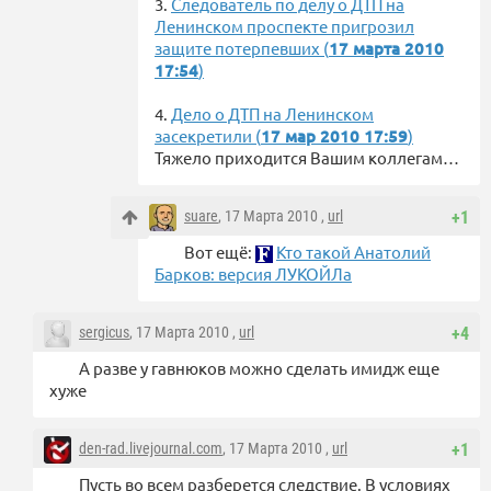
3.
Следователь по делу о ДТП на
Ленинском проспекте пригрозил
защите потерпевших (
17 марта 2010
17:54
)
4.
Дело о ДТП на Ленинском
засекретили (
17 мар 2010 17:59
)
Тяжело приходится Вашим коллегам…
suare
, 17 Марта 2010 ,
url
+1
Вот ещё:
Кто такой Анатолий
Барков: версия ЛУКОЙЛа
sergicus
, 17 Марта 2010 ,
url
+4
А разве у гавнюков можно сделать имидж еще
хуже
den-rad.livejournal.com
, 17 Марта 2010 ,
url
+1
Пусть во всем разберется следствие. В условиях