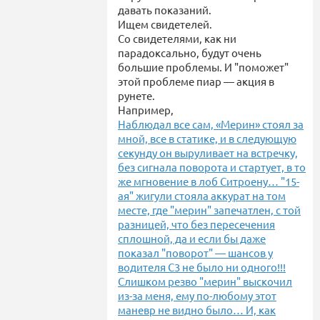
давать показаний.
Ищем свидетелей.
Со свидетелями, как ни
парадоксально, будут очень
большие проблемы. И "поможет"
этой проблеме пиар — акция в
рунете.
Например,
Наблюдал все сам, «Мерин» стоял за
мной, все в статике, и в следующую
секунду он выруливает на встречку,
без сигнала поворота и стартует, в то
же мгновение в лоб Ситроену… "15-
ая" жигули стояла аккурат на том
месте, где "мерин" запечатлен, с той
разницей, что без пересечения
сплошной, да и если бы даже
показал "поворот" — шансов у
водителя С3 не было ни одного!!!
Слишком резво "мерин" выскочил
из-за меня, ему по-любому этот
маневр не видно было… И, как