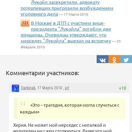
Лукойл засекретили, адвокату
потерпевших пригрозили возбуждением
уголовного дела
— 17 Марта 2010
В Москве в ДТП с участием вице-
121
президента "Лукойла" погибли две
женщины. Очевидцы утверждают, что
мерседес "Лукойла" выехал на встречку
— 25
Февраля 2010
Комментарии участников:
Darkinak
, 17 Марта 2010 ,
url
+10
«Это – трагедия, которая могла случиться с
каждым»
Херня. Не может мой мерседес с мигалкой и
водителем ни с кем столкнуться. Разве что мой