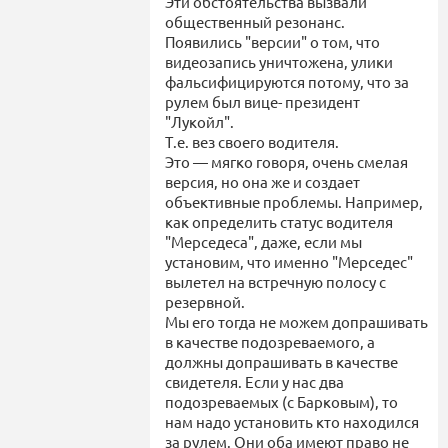
Эти обстоятельства вызвали
общественный резонанс.
Появились "версии" о том, что
видеозапись уничтожена, улики
фальсифицируются потому, что за
рулем был вице- президент
"Лукойл".
Т.е. вез своего водителя.
Это — мягко говоря, очень смелая
версия, но она же и создает
объективные проблемы. Например,
как определить статус водителя
"Мерседеса", даже, если мы
установим, что именно "Мерседес"
вылетел на встречную полосу с
резервной.
Мы его тогда не можем допрашивать
в качестве подозреваемого, а
должны допрашивать в качестве
свидетеля. Если у нас два
подозреваемых (с Барковым), то
нам надо установить кто находился
за рулем. Они оба имеют право не