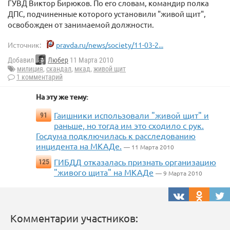
ГУВД Виктор Бирюков. По его словам, командир полка
ДПС, подчиненные которого установили "живой щит",
освобожден от занимаемой должности.
Источник:
pravda.ru/news/society/11-03-2...
Добавил
Любер
11 Марта 2010
милиция
,
скандал
,
мкад
,
живой щит
1 комментарий
На эту же тему:
Гаишники использовали "живой щит" и
91
раньше, но тогда им это сходило с рук.
Госдума подключилась к расследованию
инцидента на МКАДе.
— 11 Марта 2010
ГИБДД отказалась признать организацию
125
"живого щита" на МКАДе
— 9 Марта 2010
Комментарии участников: