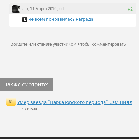
allx
, 11 Марта 2010 ,
url
+2
не всем понравилась награда
Войдите
или
станьте участником
, чтобы комментировать
Также смотрите:
Умер звезда "Парка юрского периода" Сэм Нилл
31
— 13 Июля