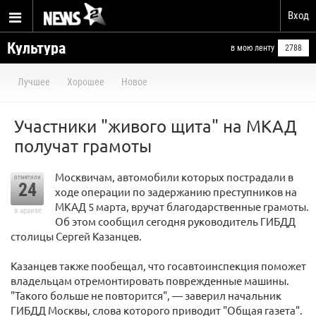
Вход
Культура
в мою ленту
2788
Лучшее
Хорошее
Новое
Участники "живого щита" на МКАД
получат грамоты
Москвичам, автомобили которых пострадали в
отметили
24
ходе операции по задержанию преступников на
МКАД 5 марта, вручат благодарственные грамоты.
в архиве
Об этом сообщил сегодня руководитель ГИБДД
столицы Сергей Казанцев.
Казанцев также пообещал, что госавтоинспекция поможет
владельцам отремонтировать поврежденные машины.
"Такого больше не повторится", — заверил начальник
ГИБДД Москвы, слова которого приводит "Общая газета".