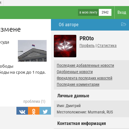
И
Вход
в мою ленту
2942
Об авторе
измене
PROto
 суда
Профиль
|
Статистика
вободы
Последние добавленные новости
оды на срок до 1 года.
Одобренные новости
Френдлента последних новостей
Последние комментарии
Личные данные
проблема (1)
Имя: Дмитрий
Местоположение: Murmansk, RUS
Контактная информация