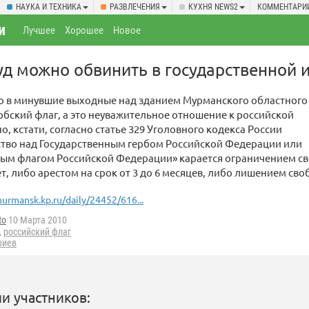
НАУКА И ТЕХНИКА
РАЗВЛЕЧЕНИЯ
КУХНЯ NEWS2
КОММЕНТАРИ
и
Лучшее
Хорошее
Новое
д можно обвинить в государственной 
то в минувшие выходные над зданием Мурманского областного
рбский флаг, а это неуважительное отношение к российской
о, кстати, согласно статье 329 Уголовного кодекса России
ство над Государственным гербом Российской Федерации или
ным флагом Российской Федерации» карается ограничением с
ет, либо арестом на срок от 3 до 6 месяцев, либо лишением своб
urmansk.kp.ru/daily/24452/616...
to
10 Марта 2010
,
российский флаг
риев
и участников: