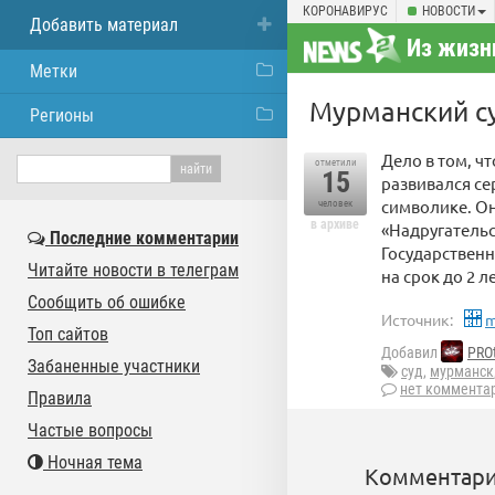
КОРОНАВИРУС
НОВОСТИ
Добавить материал
Из жизн
Метки
Мурманский су
Регионы
Дело в том, ч
отметили
15
развивался се
символике. Он
человек
в архиве
«Надругатель
Последние комментарии
Государствен
Читайте новости в телеграм
на срок до 2 л
Сообщить об ошибке
Источник:
m
Топ сайтов
Добавил
PRO
Забаненные участники
суд
,
мурманск
нет коммента
Правила
Частые вопросы
Ночная тема
Комментари