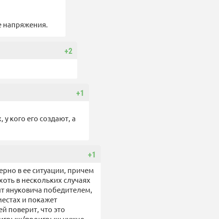
е напряжения.
+2
+1
у кого его создают, а
+1
верно в ее ситуации, причем
хоть в нескольких случаях
ит януковича победителем,
естах и покажет
й поверит, что это
выигрыш/проигрыш нужно