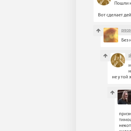
Пошли 
Вот сделает де
prece
Без 
s
м
н
не у той
призн
тимош
некот
кидал