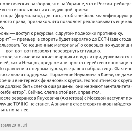
политических разборок, что на Украине, что в России- рейдерск
е всего использоваться следующий прием:
спора (формально), для того, чтобы не было квалифицирующ
овного права, признаков. Это позволяет реализовывать еще ка
ю.
роны — доступ к ресурсам, с другой- подножки противнику.
порит" — премьер, а спорить будет вероятно до ЕСПЧ (эдак года 3
ользовать "сенсационные материалы" о совершенно чудовищ
 — вот- вот- вот позволят перевернуть ситуацию.
есное, что американские пиарщики вряд ли придерживаются т
ни ей, как и Немцов, предложили просто перейтеи в оппозицию 
По сравнению с первым туром, все равно набрала еще. Фактич
лоссальная поддержка. Поражение Януковича в Киеве, он даже
оречий в интересах финансовых кругов, геополитических кругов
уже должно быть слегка ошарашены, они не знают менталитета 
комбинатор". Сейчас, слегка отойдет. оправится.
 после реверансов Януковича (Ахметова) с Москвой наступят про
лучше ТОЧНО не станет. А значит в стае стервятников найдется 
быть понаглее.
евраля 2010 ,
url