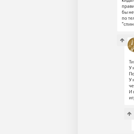
прави
бы не
по те
"спин
Ти
У 
По
У 
че
И 
иг