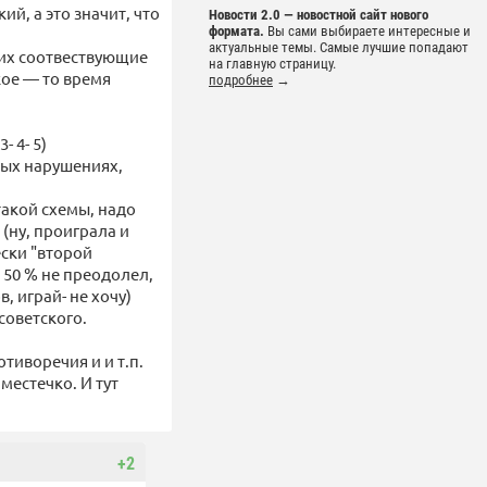
ий, а это значит, что
Новости 2.0 — новостной сайт нового
формата.
Вы сами выбираете интересные и
актуальные темы. Самые лучшие попадают
их соотвествующие
на главную страницу.
кое — то время
подробнее
→
- 4- 5)
ных нарушениях,
акой схемы, надо
(ну, проиграла и
ески "второй
 50 % не преодолел,
, играй- не хочу)
советского.
тиворечия и и т.п.
местечко. И тут
+2