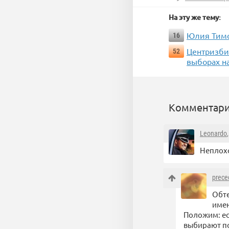
На эту же тему:
Юлия Тимо
16
Центризби
52
выборах на
Комментари
Leonardo
Неплохо
prece
Обте
име
Положим: ес
выбирают по