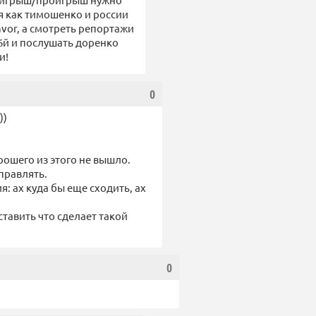
я как тимошенко и россии
nvor, а смотреть репортажи
96й и послушать доренко
и!
0
))
рошего из этого не вышло.
правлять.
: ах куда бы еще сходить, ах
тавить что сделает такой
0