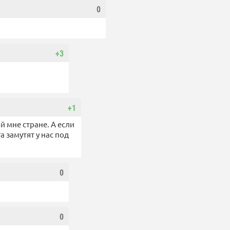
0
+3
+1
й мне стране. А если
 замутят у нас под
0
0