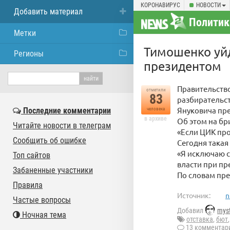
КОРОНАВИРУС
НОВОСТИ
Добавить материал
Политик
Метки
Тимошенко уйд
Регионы
президентом
Правительство
отметили
83
разбирательс
Януковича пр
Последние комментарии
человека
в архиве
Об этом на бр
Читайте новости в телеграм
«Если ЦИК пр
Сообщить об ошибке
Сегодня такая
«Я исключаю с
Топ сайтов
власти при пр
Забаненные участники
По словам пре
Правила
Источник:
n
Частые вопросы
Добавил
myst
Ночная тема
отставка
,
бют
13 комментар