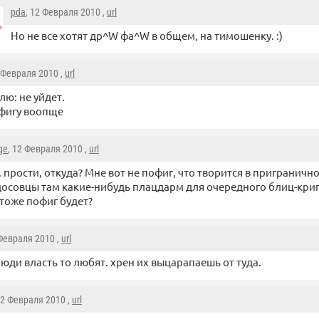
pda
, 12 Февраля 2010 ,
url
Но не все хотят др^W фа^W в общем, на тимошенку. :)
1 Февраля 2010 ,
url
лю: не уйдет.
фигу воопще
ge
, 12 Февраля 2010 ,
url
, прости, откуда? Мне вот не пофиг, что творится в пригранично
осовцы там какие-нибудь плацдарм для очередного блиц-крига
 тоже пофиг будет?
 Февраля 2010 ,
url
люди власть то любят. хрен их выцарапаешь от туда.
12 Февраля 2010 ,
url