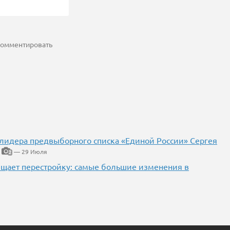
 комментировать
 лидера предвыборного списка «Единой России» Сергея
— 29 Июля
2
ещает перестройку: самые большие изменения в