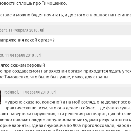
новости сплошь про Тимошенко.
йствие и можно будет почитать, а до этого сплошное нагнетани
dent
, 11 Февраля 2010 ,
url
напряжения какой оргазм?
krt
, 11 Февраля 2010 ,
url
ягко скажем херовый
о при создаваемом напряжении оргазм приходится ждать у тех, 
 же Тимошенко, что было бы лучше, имхо, для страны
rocknroll
, 11 Февраля 2010 ,
url
мудрено сказано, конечно:) а на мой взгляд, она делает все 
практически во всем, что она делает сейчас… де-факто суды 
ают наверняка нарушения, эти решения распиарят, цик объяв
енко покажет людям аннулированные судами результаты на м
орые варинты, где за януковича по 90% проголосовали, народ е
ово… и это надо сделать обязательно, правильно делает… 