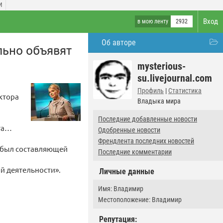
И
Вход
в мою ленту
2932
Об авторе
льно объявят
mysterious-
su.livejournal.com
Профиль
|
Статистика
ктора
Владыка мира
Последние добавленные новости
нта…
Одобренные новости
Френдлента последних новостей
Т был составляющей
Последние комментарии
й деятельности».
Личные данные
Имя: Владимир
Местоположение: Владимир
Репутация: