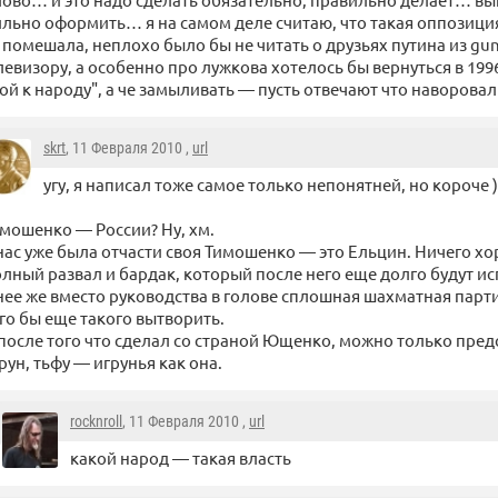
льно оформить… я на самом деле считаю, что такая оппозици
 помешала, неплохо было бы не читать о друзьях путина из gu
левизору, а особенно про лужкова хотелось бы вернуться в 19
ой к народу", а че замыливать — пусть отвечают что наворовал
skrt
, 11 Февраля 2010 ,
url
угу, я написал тоже самое только непонятней, но короче )
мошенко — России? Ну, хм.
нас уже была отчасти своя Тимошенко — это Ельцин. Ничего хо
лный развал и бардак, который после него еще долго будут ис
нее же вместо руководства в голове сплошная шахматная партия
го бы еще такого вытворить.
после того что сделал со страной Ющенко, можно только предс
рун, тьфу — игрунья как она.
rocknroll
, 11 Февраля 2010 ,
url
какой народ — такая власть