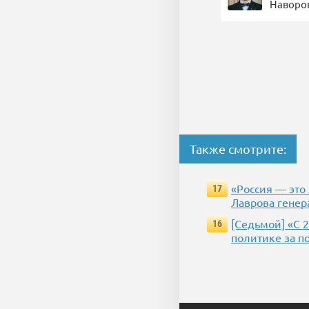
Наворов
Также смотрите:
«Россия — это
17
Лаврова генер
[Седьмой] «С 
16
политике за п