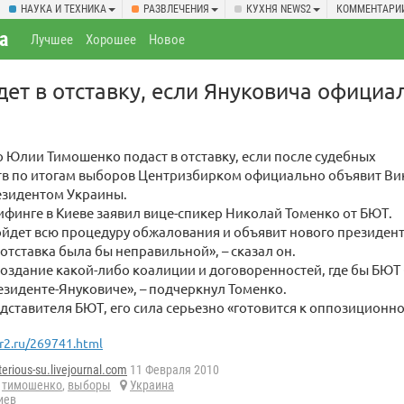
НАУКА И ТЕХНИКА
РАЗВЛЕЧЕНИЯ
КУХНЯ NEWS2
КОММЕНТАРИ
а
Лучшее
Хорошее
Новое
ет в отставку, если Януковича официа
 Юлии Тимошенко подаст в отставку, если после судебных
тв по итогам выборов Центризбирком официально объявит Ви
езидентом Украины.
ифинге в Киеве заявил вице-спикер Николай Томенко от БЮТ.
ойдет всю процедуру обжалования и объявит нового президе
 отставка была бы неправильной», – сказал он.
оздание какой-либо коалиции и договоренностей, где бы БЮ
езиденте-Януковиче», – подчеркнул Томенко.
дставителя БЮТ, его сила серьезно «готовится к оппозиционно
r2.ru/269741.html
erious-su.livejournal.com
11 Февраля 2010
,
тимошенко
,
выборы
Украина
иев