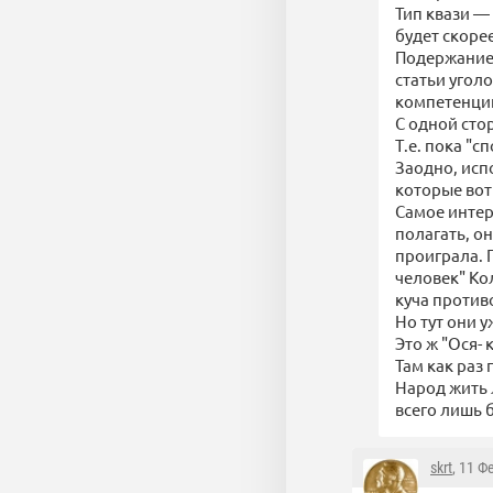
Тип квази — 
будет скоре
Подержание 
статьи угол
компетенци
С одной сто
Т.е. пока "с
Заодно, исп
которые вот
Самое интер
полагать, о
проиграла. 
человек" Ко
куча против
Но тут они 
Это ж "Ося- 
Там как раз
Народ жить 
всего лишь 
skrt
, 11 Ф