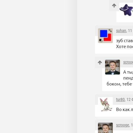
suhan
, 1
зуб став
Хоте по
scroo
А ты
пенд
боком, тебе
tur80
, 12
Во как 
scrooge
, 