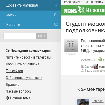
КОРОНАВИРУС
НОВОСТИ
Добавить материал
Из жизн
Метки
Студент моско
Регионы
подполковник
Подвыпивший с
отметили
11
слова главы 
МВД, и ударил
Последние комментарии
человек
в архиве
Читайте новости в телеграм
Источник:
e
Сообщить об ошибке
Добавил
cum
Топ сайтов
3 комментари
Забаненные участники
Правила
Комментари
Частые вопросы
Ночная тема
Berendei
,