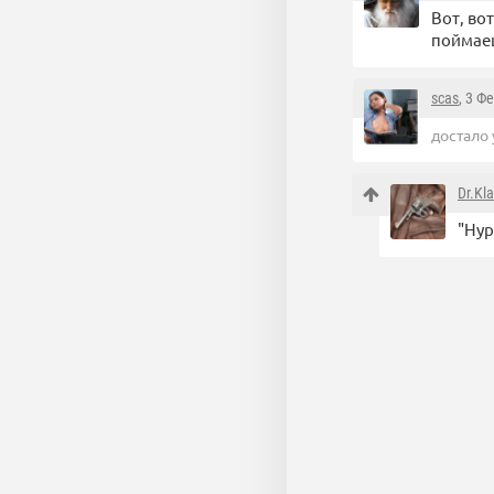
Вот, во
поймаеш
scas
, 3 Ф
достало
Dr.Kl
"Нур