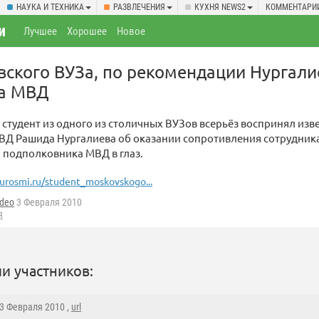
НАУКА И ТЕХНИКА
РАЗВЛЕЧЕНИЯ
КУХНЯ NEWS2
КОММЕНТАРИ
и
Лучшее
Хорошее
Новое
вского ВУЗа, по рекомендации Нургали
а МВД
тудент из одного из столичных ВУЗов всерьёз воспринял изв
МВД Рашида Нургалиева об оказании сопротивления сотрудник
 подполковника МВД в глаз.
urosmi.ru/student_moskovskogo...
deo
3 Февраля 2010
я
и участников:
 3 Февраля 2010 ,
url