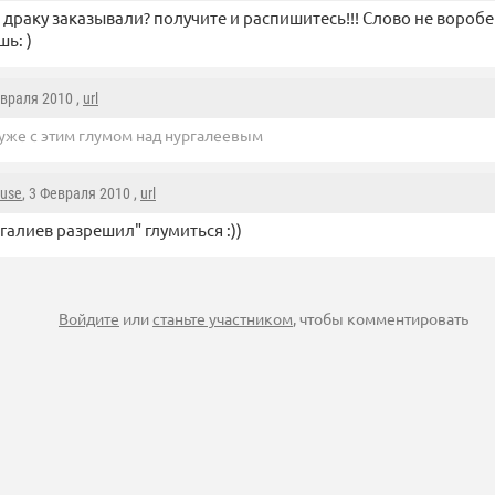
т драку заказывали? получите и распишитесь!!! Слово не воробе
ь: )
евраля 2010 ,
url
 уже с этим глумом над нургалеевым
ause
, 3 Февраля 2010 ,
url
галиев разрешил" глумиться :))
Войдите
или
станьте участником
, чтобы комментировать