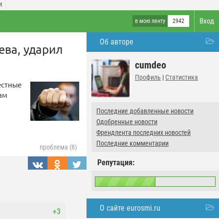
И
Вход
в мою ленту
2942
Об авторе
ева, ударил
cumdeo
Профиль
|
Статистика
естные
ам
Последние добавленные новости
Одобренные новости
Френдлента последних новостей
Последние комментарии
проблема (8)
Репутация:
О сайте eurosmi.ru
+3