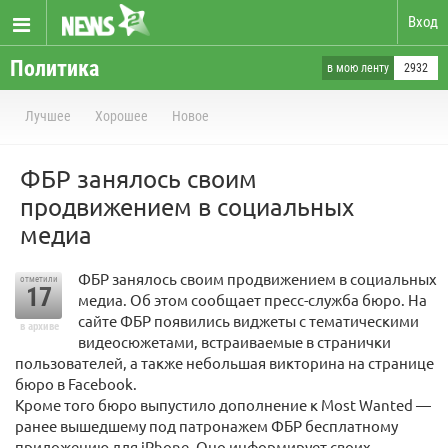
Вход
Политика
в мою ленту
2932
Лучшее
Хорошее
Новое
ФБР занялось своим
продвижением в социальных
медиа
ФБР занялось своим продвижением в социальных
отметили
17
медиа. Об этом сообщает пресс-служба бюро. На
сайте ФБР появились виджеты с тематическими
в архиве
видеосюжетами, встраиваемые в странички
пользователей, а также небольшая викторина на странице
бюро в Facebook.
Кроме того бюро выпустило дополнение к Most Wanted —
ранее вышедшему под патронажем ФБР бесплатному
приложению для iPhone. Оно информирует своих