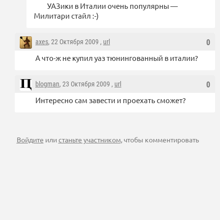
УАЗики в Италии очень популярны —
Милитари стайл :-)
axes
, 22 Октября 2009 ,
url
0
А что-ж не купил уаз тюнингованный в италии?
blogman
, 23 Октября 2009 ,
url
0
Интересно сам завести и проехать сможет?
Войдите
или
станьте участником
, чтобы комментировать