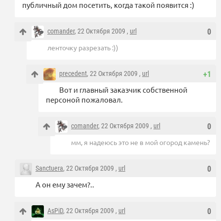
публичный дом посетить, когда такой появится :)
comander
, 22 Октября 2009 ,
url
0
ленточку разрезать :))
precedent
, 22 Октября 2009 ,
url
+1
Вот и главный заказчик собственной
персоной пожаловал.
comander
, 22 Октября 2009 ,
url
0
мм, я надеюсь это не в мой огород камень?
Sanctuera
, 22 Октября 2009 ,
url
0
А он ему зачем?..
AsPiD
, 22 Октября 2009 ,
url
0