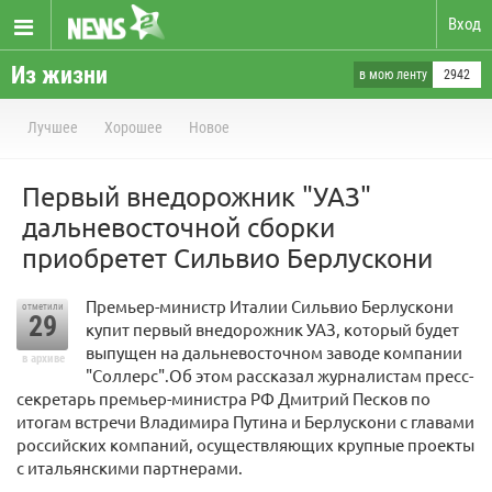
Вход
Из жизни
в мою ленту
2942
Лучшее
Хорошее
Новое
Первый внедорожник "УАЗ"
дальневосточной сборки
приобретет Сильвио Берлускони
Премьер-министр Италии Сильвио Берлускони
отметили
29
купит первый внедорожник УАЗ, который будет
выпущен на дальневосточном заводе компании
в архиве
"Соллерс".Об этом рассказал журналистам пресс-
секретарь премьер-министра РФ Дмитрий Песков по
итогам встречи Владимира Путина и Берлускони с главами
российских компаний, осуществляющих крупные проекты
с итальянскими партнерами.