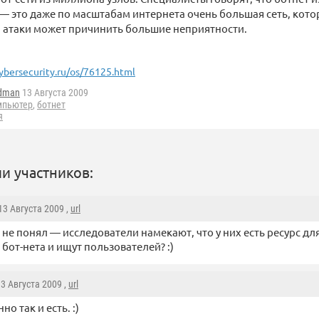
 это даже по масштабам интернета очень большая сеть, котор
 атаки может причинить большие неприятности.
ybersecurity.ru/os/76125.html
dman
13 Августа 2009
мпьютер
,
ботнет
я
и участников:
 13 Августа 2009 ,
url
о не понял — исследователи намекают, что у них есть ресурс дл
 бот-нета и ищут пользователей? :)
13 Августа 2009 ,
url
но так и есть. :)