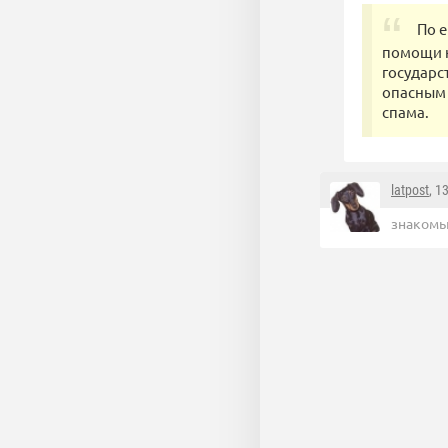
По е
помощи н
государс
опасным 
спама.
latpost
, 1
знакомы