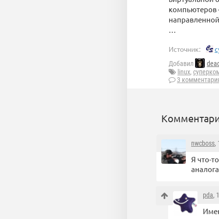
компьютеров —
направленной
…
Источник:
c
Добавил
dea
linux
,
суперко
3 комментари
Комментари
nwcboss
,
Я что-т
аналога
pda
, 
Имен