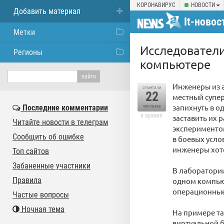
КОРОНАВИРУС
НОВОСТИ
Добавить материал
It-новос
Метки
Исследователи
Регионы
компьютере
Инженеры из 
отметили
22
местный супе
запихнуть в 
Последние комментарии
человека
в архиве
заставить их 
Читайте новости в телеграм
экспериментом
Сообщить об ошибке
в боевых усло
инженеры хоте
Топ сайтов
Забаненные участники
В лаборатории
Правила
одном компью
операционные
Частые вопросы
Ночная тема
На примере т
виртуальной б