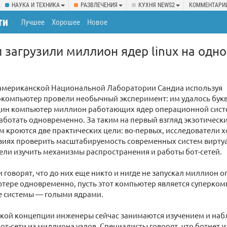
НАУКА И ТЕХНИКА
РАЗВЛЕЧЕНИЯ
КУХНЯ NEWS2
КОММЕНТАРИ
ти
Лучшее
Хорошее
Новое
 загрузили миллион ядер linux на одн
американской Национальной Лаборатории Сандиа используя
ркомпьютер провели необычный эксперимент: им удалось бук
один компьютер миллион работающих ядер операционной сист
работать одновременно. За таким на первый взгляд экзотическ
 кроются две практических цели: во-первых, исследователи хо
виях проверить масштабируемость современных систем виртуа
ли изучить механизмы распространения и работы бот-сетей.
 говорят, что до них еще никто и нигде не запускал миллион 
тере одновременно, пусть этот компьютер является суперком
 системы — голыми ядрами.
акой концепции инженеры сейчас занимаются изучением и на
от-сети из миллиона узлов. Специалисты говорят, что ботнет 