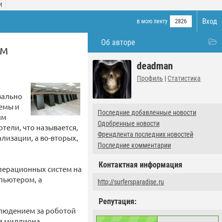
И
Вход
в мою ленту
2826
Об авторе
ом
deadman
Профиль
|
Статистика
вально
емы и
Последние добавленные новости
им
Одобренные новости
тели, что называется,
Френдлента последних новостей
лизации, а во-вторых,
Последние комментарии
Контактная информация
операционных систем на
пьютером, а
http://surfersparadise.ru
Репутация:
блюдением за роботой
из миллиона