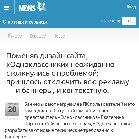
Вход
Стартапы и сервисы
в мою ленту
2571
Лучшее
Хорошее
Новое
Поменяв дизайн сайта,
«Одноклассники» неожиданно
столкнулись с проблемой:
пришлось отключить всю рекламу
— и баннеры, и контекстную.
Баннеры дают нагрузку на ПК пользователей и это
отметили
20
замедляет работу с сайтом, объясняет
представитель «Одноклассников» Екатерина
в архиве
Портная. Сейчас, по ее словам, «Одноклассники»
разрабатывают новые технические требования к
баннерам.