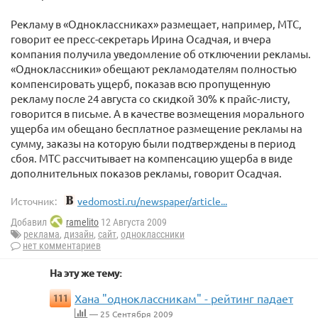
Рекламу в «Одноклассниках» размещает, например, МТС,
говорит ее пресс-секретарь Ирина Осадчая, и вчера
компания получила уведомление об отключении рекламы.
«Одноклассники» обещают рекламодателям полностью
компенсировать ущерб, показав всю пропущенную
рекламу после 24 августа со скидкой 30% к прайс-листу,
говорится в письме. А в качестве возмещения морального
ущерба им обещано бесплатное размещение рекламы на
сумму, заказы на которую были подтверждены в период
сбоя. МТС рассчитывает на компенсацию ущерба в виде
дополнительных показов рекламы, говорит Осадчая.
Источник:
vedomosti.ru/newspaper/article...
Добавил
ramelito
12 Августа 2009
реклама
,
дизайн
,
сайт
,
одноклассники
нет комментариев
На эту же тему:
Хана "одноклассникам" - рейтинг падает
111
— 25 Сентября 2009