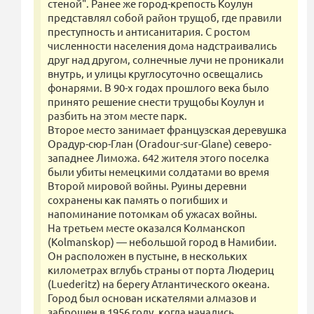
стеной". Ранее же город-крепость Коулун
представлял собой район трущоб, где правили
преступность и антисанитария. С ростом
численности населения дома надстраивались
друг над другом, солнечные лучи не проникали
внутрь, и улицы круглосуточно освещались
фонарями. В 90-х годах прошлого века было
принято решение снести трущобы Коулун и
разбить на этом месте парк.
Второе место занимает французская деревушка
Орадур-сюр-Глан (Oradour-sur-Glane) северо-
западнее Лиможа. 642 жителя этого поселка
были убиты немецкими солдатами во время
Второй мировой войны. Руины деревни
сохранены как память о погибших и
напоминание потомкам об ужасах войны.
На третьем месте оказался Колманскоп
(Kolmanskop) — небольшой город в Намибии.
Он расположен в пустыне, в нескольких
километрах вглубь страны от порта Людериц
(Luederitz) на берегу Атлантического океана.
Город был основан искателями алмазов и
заброшен в 1956 году, когда начались