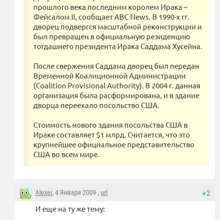
прошлого века последним королем Ирака –
Фейсалом II, сообщает ABC News. В 1990-х гг.
дворец подвергся масштабной реконструкции и
был превращен в официальную резиденцию
тогдашнего президента Ирака Саддама Хусейна.
После свержения Саддама дворец был передан
Временной Коалиционной Администрации
(Coalition Provisional Authority). В 2004 г. данная
организация была расформирована, и в здание
дворца переехало посольство США.
Стоимость нового здания посольства США в
Ираке составляет $1 млрд. Считается, что это
крупнейшее официальное представительство
США во всем мире.
Alexei
, 4 Января 2009 ,
url
+2
И еще на ту же тему: