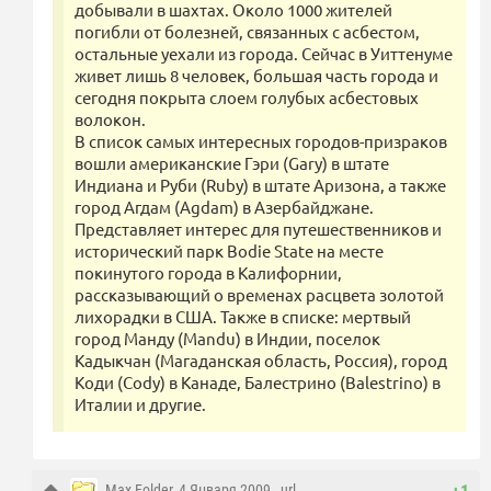
добывали в шахтах. Около 1000 жителей
погибли от болезней, связанных с асбестом,
остальные уехали из города. Сейчас в Уиттенуме
живет лишь 8 человек, большая часть города и
сегодня покрыта слоем голубых асбестовых
волокон.
В список самых интересных городов-призраков
вошли американские Гэри (Gary) в штате
Индиана и Руби (Ruby) в штате Аризона, а также
город Агдам (Agdam) в Азербайджане.
Представляет интерес для путешественников и
исторический парк Bodie State на месте
покинутого города в Калифорнии,
рассказывающий о временах расцвета золотой
лихорадки в США. Также в списке: мертвый
город Манду (Mandu) в Индии, поселок
Кадыкчан (Магаданская область, Россия), город
Коди (Cody) в Канаде, Балестрино (Balestrino) в
Италии и другие.
Max Folder
, 4 Января 2009 ,
url