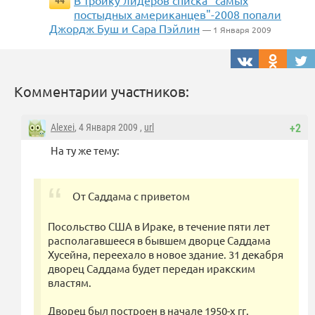
В тройку лидеров списка "самых
44
постыдных американцев"-2008 попали
Джордж Буш и Сара Пэйлин
— 1 Января 2009
Комментарии участников:
Alexei
, 4 Января 2009 ,
url
+2
На ту же тему:
От Саддама с приветом
Посольство США в Ираке, в течение пяти лет
располагавшееся в бывшем дворце Саддама
Хусейна, переехало в новое здание. 31 декабря
дворец Саддама будет передан иракским
властям.
Дворец был построен в начале 1950-х гг.