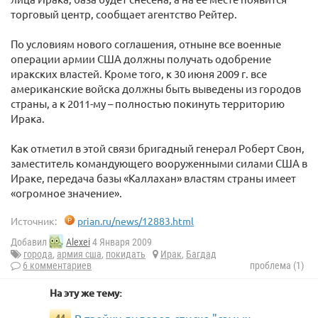
торговый центр, сообщает агентство Рейтер.
По условиям нового соглашения, отныне все военные
операции армии США должны получать одобрение
иракских властей. Кроме того, к 30 июня 2009 г. все
американские войска должны быть выведены из городов
страны, а к 2011-му – полностью покинуть территорию
Ирака.
Как отметил в этой связи бригадный генерал Роберт Свон,
заместитель командующего вооруженными силами США в
Ираке, передача базы «Каллахан» властям страны имеет
«огромное значение».
Источник:
prian.ru/news/12883.html
Добавил
Alexei
4 Января 2009
города
,
армия сша
,
покидать
Ирак
,
Багдад
6 комментариев
проблема (1)
На эту же тему: