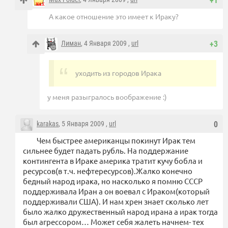
+1
А какое отношение это имеет к Ираку?
Лиман
, 4 Января 2009 ,
url
+3
уходить из городов Ирака
у меня разыгралось воображение :)
karakas
, 5 Января 2009 ,
url
0
Чем быстрее американцы покинут Ирак тем
сильнее будет падать рубль. На поддержание
контингента в Ираке америка тратит кучу бобла и
ресурсов(в т.ч. нефтересурсов).Жалко конечно
бедный народ ирака, но насколько я помню СССР
поддерживала Иран а он воевал с Ираком(который
поддерживали США). И нам хрен знает сколько лет
было жалко дружественный народ ирана а ирак тогда
был агрессором… Может себя жалеть начнем- тех