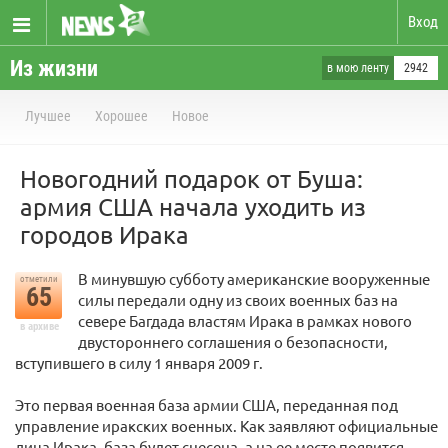
Вход
Из жизни
в мою ленту
2942
Лучшее
Хорошее
Новое
Новогодний подарок от Буша:
армия США начала уходить из
городов Ирака
В минувшую субботу американские вооруженные
отметили
65
силы передали одну из своих военных баз на
севере Багдада властям Ирака в рамках нового
в архиве
двустороннего соглашения о безопасности,
вступившего в силу 1 января 2009 г.
Это первая военная база армии США, переданная под
управление иракских военных. Как заявляют официальные
лица Ирака, база будет снесена, а на ее месте появится