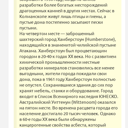
разработки более богатых месторождений
драгоценных камней в других местах. Сейчас в
Колманскопе живут лишь птицы и гиены, а
пустые дома постепенно засыпают пески
пустыни.
На четвертом месте — заброшенный
шахтерский город Хамберстоун (Humberstone),
находящийся в знаменитой чилийской пустыне
Атакама. Хамберстоун был процветающим
городом в 20-40-х годах ХХ века. Но с развитием
химической промышленности местные
разработки минералов становились все менее
выгодными, жители города покидали свои
дома, пока в 1961 году Хамберстоун полностью
не опустел. Сохранившиеся здания до сих пор
хранят мебель, станки и оборудование. Город
входит в Список Всемирного наследия ЮНЕСКО.
Австралийский Уиттенум (Wittenoom) оказался
на пятом месте. Во времена расцвета города его
население достигало 20 тысяч человек. Однако
в 60-е годы ХХ века были обнаружены
канцерогенные свойства асбеста, который