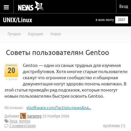
Вход
UNIX/Linux
в мою ленту
2337
Лучшее
Хорошее
Новое
Советы пользователям Gentoo
Gentoo — один из самых трудных для изучения
отметили
20
дистрибутивов. Хотя многие старые пользователи
скажут что огромное сообщество и обширная
в архиве
документация могут здорово помочь новичкам. В
этой статье приведён ряд подсказок, которые помогут
новым пользователям быстрее освоить Gentoo.
Источник:
ylsoftware.com/?action=news&na...
Добавил
narsereg
23 Ноября 2006
linux
,
gentoo
2 комментария
проблема (1)