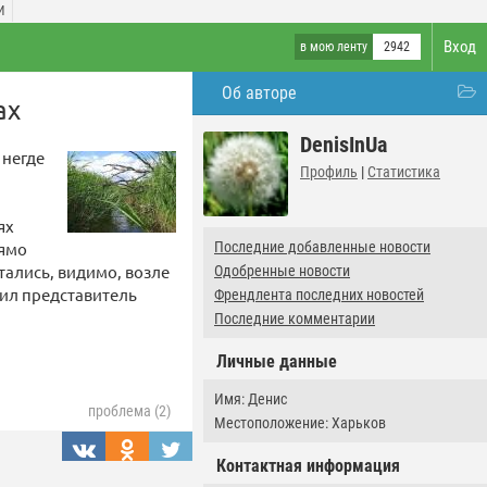
И
Вход
в мою ленту
2942
Об авторе
ах
DenisInUa
 негде
Профиль
|
Статистика
ях
рямо
Последние добавленные новости
тались, видимо, возле
Одобренные новости
тил представитель
Френдлента последних новостей
Последние комментарии
Личные данные
Имя: Денис
проблема (2)
Местоположение: Харьков
Контактная информация