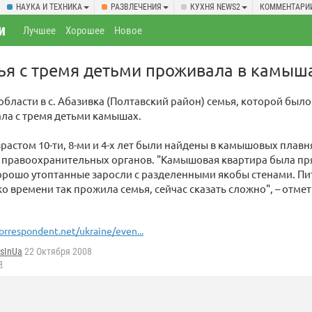
НАУКА И ТЕХНИКА
РАЗВЛЕЧЕНИЯ
КУХНЯ NEWS2
КОММЕНТАРИ
и
Лучшее
Хорошее
Новое
ья с тремя детьми проживала в камыш
области в с. Абазивка (Полтавский район) семья, которой было
ла с тремя детьми камышах.
зрастом 10-ти, 8-ми и 4-х лет были найдены в камышовых плавн
 правоохранительных органов. "Камышовая квартира была п
орошо утоптанные заросли с разделенными якобы стенами. Пи
ко времени так прожила семья, сейчас сказать сложно", – отме
orrespondent.net/ukraine/even...
isInUa
22 Октября 2008
я