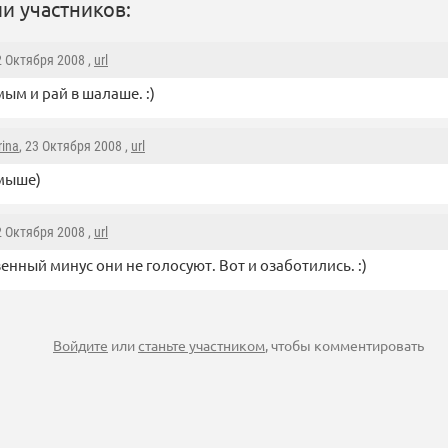
и участников:
2 Октября 2008 ,
url
ым и рай в шалаше. :)
rina
, 23 Октября 2008 ,
url
мыше)
2 Октября 2008 ,
url
енный минус они не голосуют. Вот и озаботились. :)
Войдите
или
станьте участником
, чтобы комментировать