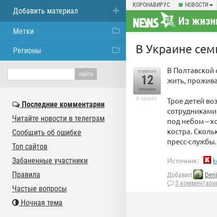
КОРОНАВИРУС
НОВОСТИ
Добавить материал
Из жизн
Метки
В Украине сем
Регионы
В Полтавской 
отметили
12
жить, прожива
человека
в архиве
Трое детей во
Последние комментарии
сотрудниками
Читайте новости в телеграм
под небом – х
костра. Сколь
Сообщить об ошибке
пресс-службы.
Топ сайтов
Забаненные участники
Источник:
k
Правила
Добавил
Den
3 комментари
Частые вопросы
Ночная тема