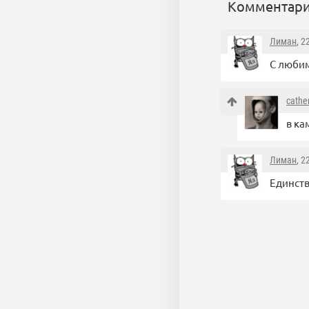
Комментари
Лиман
, 2
С любим
cathe
в ка
Лиман
, 2
Единств