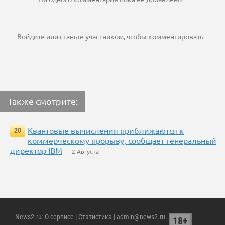
Войдите
или
станьте участником
, чтобы комментировать
Также смотрите:
Квантовые вычисления приближаются к
20
коммерческому прорыву, сообщает генеральный
директор IBM
— 2 Августа
News2.ru
:
О сервисе
|
Статистика
| admin@news2.ru
18+