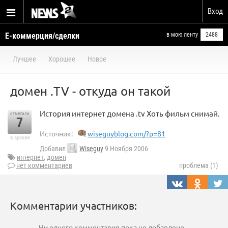
Вход
Е-коммерция/сделки
в мою ленту
2488
Лучшее
Хорошее
Новое
домен .TV - откуда он такой
История интернет домена .tv Хоть фильм снимай.
отметили
7
Источник:
wiseguyblog.com/?p=81
в архиве
Добавил
Wiseguy
9 Ноября 2006
интернет
,
домен
нет комментариев
проблема (1)
Комментарии участников:
Ни одного комментария пока не добавлено