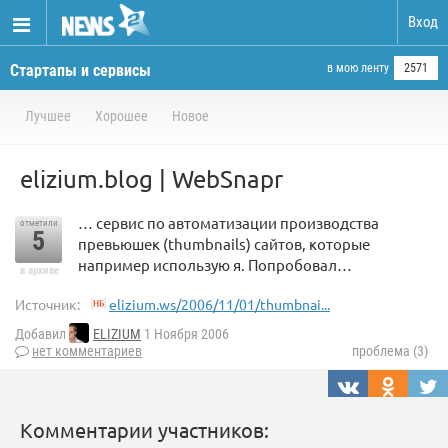
Вход
Стартапы и сервисы
в мою ленту
2571
Лучшее
Хорошее
Новое
elizium.blog | WebSnapr
… сервис по автоматизации производства
отметили
5
превьюшек (thumbnails) сайтов, которые
например использую я. Попробовал…
в архиве
Источник:
elizium.ws/2006/11/01/thumbnai...
Добавил
ELIZIUM
1 Ноября 2006
нет комментариев
проблема (3)
Комментарии участников: