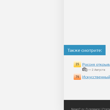
Также смотрите:
Россия открыв
25
— 2 Августа
2
Искусственный
76
News2.ru
:
О сервисе
|
Стат