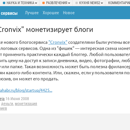
НАУКА И ТЕХНИКА
РАЗВЛЕЧЕНИЯ
КУХНЯ NEWS2
КОММЕНТАРИ
Лучшее
Хорошее
Новое
 сервисы
Cronvix" монетизирует блоги
ке нового блогосервиса
"Cronvix"
создателями были учтены все
блоговых сервисов. Одна из "фишек" — интересная схема моне
т применить практически каждый блоггер. Любой пользовате
ить цену на доступ к записи дневника, видео, фотографии, лю
 или папке. Такая возможность может быть полезна фрилансе
м какого-либо контента. Или, скажем, если у пользователя п
люзив, он может его продать.
ahabr.ru/blog/startup/4425...
eja
16 Июня 2008
,
деньги
,
монетизация
риев