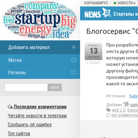
КОРОНАВИРУС
НОВОСТИ
Стартапы и
Блогосервис "
При разработ
отметили
Добавить материал
13
места других 
которую може
человека
Метки
в архиве
может установ
другому файлу
Регионы
производителя
какой-то экск
Источник:
habr
Добавил
corn
Последние комментарии
web 2.0
,
блоги
нет коммента
Читайте новости в телеграм
Сообщить об ошибке
Топ сайтов