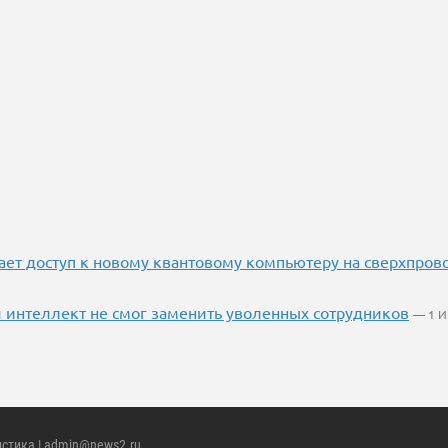
ает доступ к новому квантовому компьютеру на сверхпровод
 интеллект не смог заменить уволенных сотрудников
— 1 
истика
| admin@news2.ru