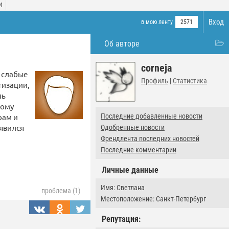
И
Вход
в мою ленту
2571
Об авторе
corneja
 слабые
Профиль
|
Статистика
тизации,
ль
бому
рам и
Последние добавленные новости
оявился
Одобренные новости
Френдлента последних новостей
Последние комментарии
Личные данные
Имя: Светлана
проблема (1)
Местоположение: Санкт-Петербург
Репутация: