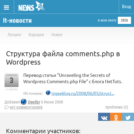
Вход
It-новости
в мою ленту
2826
Лучшее
Хорошее
Новое
Структура файла comments.php в
Wordpress
Перевод статьи "Unraveling the Secrets of
отметили
3
Wordpress Comments.php File" с блога NetTuts.
в архиве
Источник:
ingeeklog.ru/2008/06/05/struct...
Добавил
Dweller
6 Июня 2008
нет комментариев
проблема (3)
Комментарии участников: