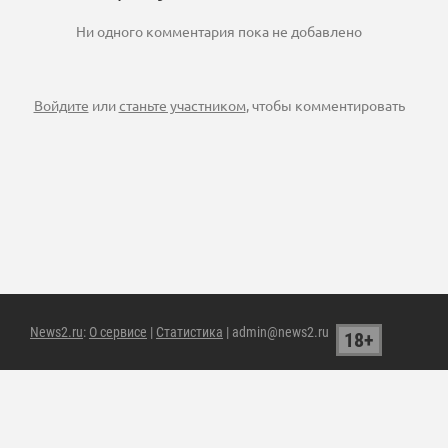
Ни одного комментария пока не добавлено
Войдите
или
станьте участником
, чтобы комментировать
News2.ru
:
О сервисе
|
Статистика
| admin@news2.ru
18+