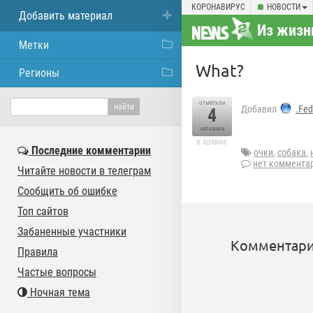
КОРОНАВИРУС
НОВОСТИ
Добавить материал
Из жизн
Метки
What?
Регионы
отметили
Добавил
.Fed
4
человека
в архиве
Последние комментарии
очки
,
собака
,
нет коммента
Читайте новости в телеграм
Сообщить об ошибке
Топ сайтов
Забаненные участники
Комментари
Правила
Частые вопросы
Ночная тема