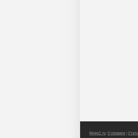
News2.ru
:
О сервисе
|
Стат