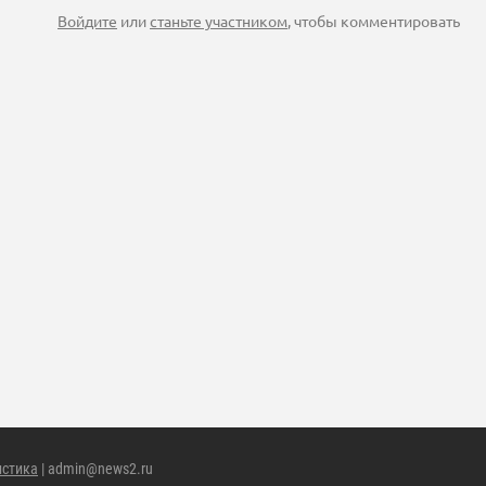
Войдите
или
станьте участником
, чтобы комментировать
истика
| admin@news2.ru