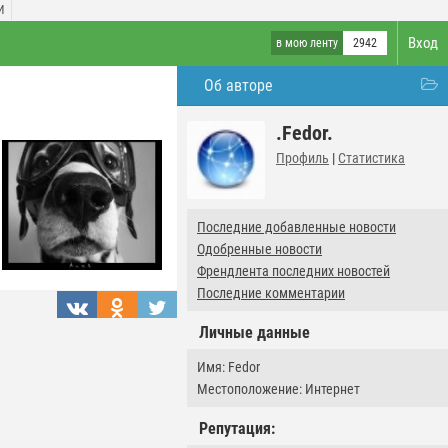
И
Вход
в мою ленту
2942
Об авторе
.Fedor.
Профиль
|
Статистика
Последние добавленные новости
Одобренные новости
Френдлента последних новостей
Последние комментарии
Личные данные
Имя: Fedor
Местоположение: Интернет
Репутация: