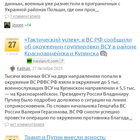
данным, военных уже разместили в приграничных с
Украиной районах Польши, где они прох
...
7 комментариев
+14
jzucen
«Тактический успех»: в ВС РФ сообщили
отметили
27
об окружении группировки ВСУ в районе
Красноармейска и Купянска
в архиве
3
russian.rt.com
Kalman
, 27 Октября 2025
Тысячи военных ВСУ на двух направлениях попали в
окружение ВС РФВС РФ взяли в окружение до 5 тыс.
военнослужащих ВСУ на Купянском направлении и 5,5 тыс.
— на Красноармейском. Президенту России Владимиру
Путину было подробно доложено о ситуации на линии
соприкосновения. По словам начальника Генштаба ВС
России Валерия Герасимова, ВС РФ смогли успешно
провести операцию по окружению противника благода
...
нет комментариев
Трамп и Путин внесли ясность:
отметили