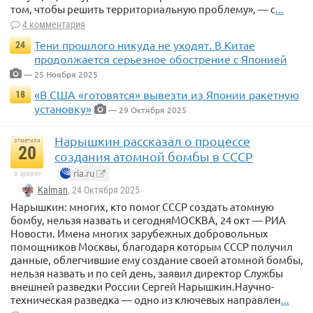
том, чтобы решить территориальную проблему», — с
...
4 комментария
Тени прошлого никуда не уходят. В Китае
24
продолжается серьезное обострение с Японией
— 25 Ноября 2025
«В США «готовятся» вывезти из Японии ракетную
18
установку»
— 29 Октября 2025
Нарышкин рассказал о процессе
отметили
20
создания атомной бомбы в СССР
ria.ru
в архиве
Kalman
, 24 Октября 2025
Нарышкин: многих, кто помог СССР создать атомную
бомбу, нельзя назвать и сегодняМОСКВА, 24 окт — РИА
Новости. Имена многих зарубежных добровольных
помощников Москвы, благодаря которым СССР получил
данные, облегчившие ему создание своей атомной бомбы,
нельзя назвать и по сей день, заявил директор Службы
внешней разведки России Сергей Нарышкин.Научно-
техническая разведка — одно из ключевых направлен
...