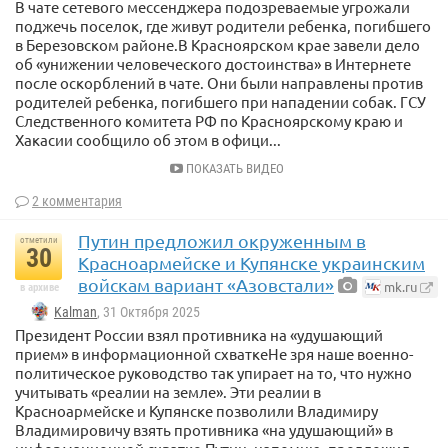
В чате сетевого мессенджера подозреваемые угрожали
поджечь поселок, где живут родители ребенка, погибшего
в Березовском районе.В Красноярском крае завели дело
об «унижении человеческого достоинства» в Интернете
после оскорблений в чате. Они были направлены против
родителей ребенка, погибшего при нападении собак. ГСУ
Следственного комитета РФ по Красноярскому краю и
Хакасии сообщило об этом в офици...
ПОКАЗАТЬ ВИДЕО
2 комментария
Путин предложил окруженным в
отметили
30
Красноармейске и Купянске украинским
войскам вариант «Азовстали»
mk.ru
в архиве
Kalman
, 31 Октября 2025
Президент России взял противника на «удушающий
прием» в информационной схваткеНе зря наше военно-
политическое руководство так упирает на то, что нужно
учитывать «реалии на земле». Эти реалии в
Красноармейске и Купянске позволили Владимиру
Владимировичу взять противника «на удушающий» в