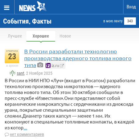
Вход
События, Факты
в мою ленту
343
Лучшее
Хорошее
Новое
В России разработали технологию
отметили
23
производства ядерного топлива нового
типа
iz.ru
в архиве
sant
, 2 Ноября 2025
В России в НИИ НПО «Луч» (входит в Росатом) разработали
технологию производства микротвэлов — ядерного
топлива нового типа. Об этом 30 октября сообщили в
пресс-службе «Известиям».Они представляют собой
керамические микрокапсулы с сердечниками из диоксида
урана, покрытые специальными защитными
слоями.Диаметр таких капсул — менее 1 мм. Их
компонуют в специальные топливные компакты, в каждой
из котор
...
нет комментариев