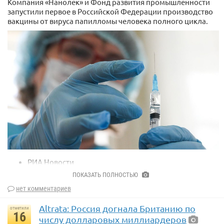
Компания «Нанолек» и Фонд развития промышленности
запустили первое в Российской Федерации производство
вакцины от вируса папилломы человека полного цикла.
РИА Новости
ПОКАЗАТЬ ПОЛНОСТЬЮ
Об этом пишет РИА Новости.
нет комментариев
«В следующем году первые серии вакцин ВПЧ выйдут в
гражданский оборот. Это будет в втором полугодии 2026
Altrata: Россия догнала Британию по
отметили
года», — указал гендиректор «Нанолек» Евгений Баринов.
16
числу долларовых миллиардеров