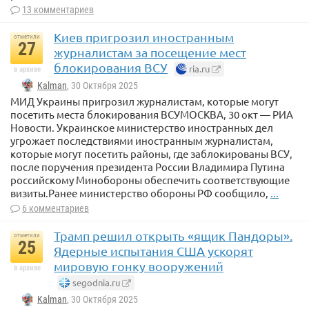
13 комментариев
Киев пригрозил иностранным
отметили
27
журналистам за посещение мест
блокирования ВСУ
ria.ru
в архиве
Kalman
, 30 Октября 2025
МИД Украины пригрозил журналистам, которые могут
посетить места блокирования ВСУМОСКВА, 30 окт — РИА
Новости. Украинское министерство иностранных дел
угрожает последствиями иностранным журналистам,
которые могут посетить районы, где заблокированы ВСУ,
после поручения президента России Владимира Путина
российскому Минобороны обеспечить соответствующие
визиты.Ранее министерство обороны РФ сообщило,
...
6 комментариев
Трамп решил открыть «ящик Пандоры».
отметили
25
Ядерные испытания США ускорят
мировую гонку вооружений
в архиве
segodnia.ru
Kalman
, 30 Октября 2025