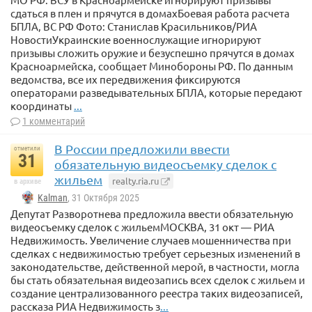
сдаться в плен и прячутся в домахБоевая работа расчета
БПЛА, ВС РФ Фото: Станислав Красильников/РИА
НовостиУкраинские военнослужащие игнорируют
призывы сложить оружие и безуспешно прячутся в домах
Красноармейска, сообщает Минобороны РФ. По данным
ведомства, все их передвижения фиксируются
операторами разведывательных БПЛА, которые передают
координаты
...
1 комментарий
В России предложили ввести
отметили
31
обязательную видеосъемку сделок с
жильем
realty.ria.ru
в архиве
Kalman
, 31 Октября 2025
Депутат Разворотнева предложила ввести обязательную
видеосъемку сделок с жильемМОСКВА, 31 окт — РИА
Недвижимость. Увеличение случаев мошенничества при
сделках с недвижимостью требует серьезных изменений в
законодательстве, действенной мерой, в частности, могла
бы стать обязательная видеозапись всех сделок с жильем и
создание централизованного реестра таких видеозаписей,
рассказа РИА Недвижимость з
...