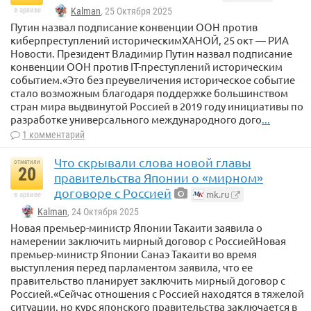
в архиве
Kalman
, 25 Октября 2025
Путин назвал подписание конвенции ООН против
киберпреступлений историческимХАНОЙ, 25 окт — РИА
Новости. Президент Владимир Путин назвал подписание
конвенции ООН против IT-преступлений историческим
событием.«Это без преувеличения историческое событие
стало возможным благодаря поддержке большинством
стран мира выдвинутой Россией в 2019 году инициативы по
разработке универсального международного дого
...
1 комментарий
Что скрывали слова новой главы
отметили
20
правительства Японии о «мирном»
договоре с Россией
mk.ru
в архиве
Kalman
, 24 Октября 2025
Новая премьер-министр Японии Такаити заявила о
намерении заключить мирный договор с РоссиейНовая
премьер-министр Японии Санаэ Такаити во время
выступления перед парламентом заявила, что ее
правительство планирует заключить мирный договор с
Россией.«Сейчас отношения с Россией находятся в тяжелой
ситуации, но курс японского правительства заключается в