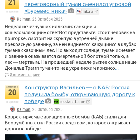
21
переговорный туман сменился угрозой
«Буревестника»
mk.ru
в архиве
Kalman
, 26 Октября 2025
Неделя исчезнувших иллюзий: санкции и
«ошеломляющий» ответВот представьте: стоит человек на
пригорке, смотрит на скрытую в утренней дымке
прекрасную равнину, за ней виднеется кажущийся в клубах
тумана сказочным лес. Но выходит солнце, туман исчезает
и равнина оказывается смертельной болотной топью, а
лес — мертвым. На прошедшей неделе рыжее солнце наше
Дональд Трамп туман-то над украинским кризисо
...
8 комментариев
Конструктор Васильев — о КАБ: Россия
отметили
20
получила бомбу, открывающую дорогу к
победе
russian.rt.com
в архиве
Kalman
, 26 Октября 2025
Корректируемые авиационные бомбы (КАБ) стали для
Вооружённых сил России средством, которое открывает
дорогу к победе.