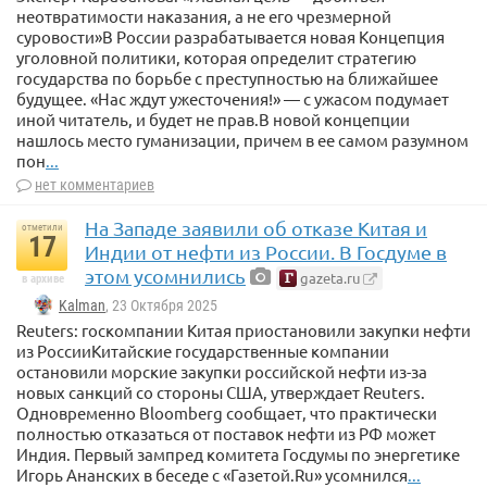
неотвратимости наказания, а не его чрезмерной
суровости»В России разрабатывается новая Концепция
уголовной политики, которая определит стратегию
государства по борьбе с преступностью на ближайшее
будущее. «Нас ждут ужесточения!» — с ужасом подумает
иной читатель, и будет не прав.В новой концепции
нашлось место гуманизации, причем в ее самом разумном
пон
...
нет комментариев
На Западе заявили об отказе Китая и
отметили
17
Индии от нефти из России. В Госдуме в
этом усомнились
gazeta.ru
в архиве
Kalman
, 23 Октября 2025
Reuters: госкомпании Китая приостановили закупки нефти
из РоссииКитайские государственные компании
остановили морские закупки российской нефти из-за
новых санкций со стороны США, утверждает Reuters.
Одновременно Bloomberg сообщает, что практически
полностью отказаться от поставок нефти из РФ может
Индия. Первый зампред комитета Госдумы по энергетике
Игорь Ананских в беседе с «Газетой.Ru» усомнился
...