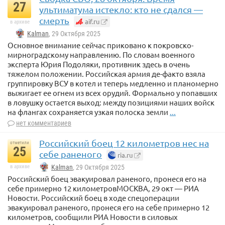
27
ультиматума истекло: кто не сдался —
смерть
aif.ru
в архиве
Kalman
, 29 Октября 2025
Основное внимание сейчас приковано к покровско-
мирноградскому направлению. По словам военного
эксперта Юрия Подоляки, противник здесь в очень
тяжелом положении. Российская армия де-факто взяла
группировку ВСУ в котел и теперь медленно и планомерно
выжигает ее огнем из всех орудий. Формально у попавших
в ловушку остается выход: между позициями наших войск
на флангах сохраняется узкая полоска земли
...
нет комментариев
Российский боец 12 километров нес на
отметили
25
себе раненого
ria.ru
в архиве
Kalman
, 29 Октября 2025
Российский боец эвакуировал раненого, пронеся его на
себе примерно 12 километровМОСКВА, 29 окт — РИА
Новости. Российский боец в ходе спецоперации
эвакуировал раненого, пронеся его на себе примерно 12
километров, сообщили РИА Новости в силовых