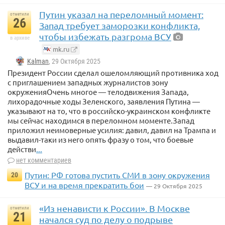
В лидерах рейтинга — США (1135 миллиардеров), КНР
Путин указал на переломный момент:
отметили
26
(321) и ФРГ (184).
Запад требует заморозки конфликта,
чтобы избежать разгрома ВСУ
в архиве
mk.ru
Kalman
, 29 Октября 2025
Президент России сделал ошеломляющий противника ход
с приглашением западных журналистов зону
окруженияОчень многое — телодвижения Запада,
лихорадочные ходы Зеленского, заявления Путина —
указывают на то, что в российско-украинском конфликте
мы сейчас находимся в переломном моменте.Запад
приложил неимоверные усилия: давил, давил на Трампа и
выдавил-таки из него опять фразу о том, что боевые
действи
...
нет комментариев
Путин: РФ готова пустить СМИ в зону окружения
20
ВСУ и на время прекратить бои
— 29 Октября 2025
«Из ненависти к России». В Москве
отметили
21
начался суд по делу о подрыве