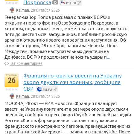
Покровска
mk.ru
в архиве
Kalman
, 28 Октября 2025
Генерал-майор Попов рассказал о планах ВС РФ и
открытии нового фронтаОсвобождение Покровска, в
котором, по данным с мест, может оказаться в ловушке от
пяти до шести тысяч вэсэушников, приблизит российскую
армию к открытию нового направления наступления. Об
этом во вторник, 28 октября, написала Financial Times.
Между тем, помимо наступательных действий на
Донбассе, ВС РФ продолжают наносить удары п
...
нет комментариев
Франция готовится ввести на Украину
отметили
26
около двух тысяч военных, сообщила
СВР
ria.ru
в архиве
Kalman
, 28 Октября 2025
МОСКВА, 28 окт — РИА Новости. Франция планирует
ввести на Украину контингент в размере около двух тысяч
военных, сообщило пресс-бюро Службы внешней разведки
России.«Костяк формирования составят штурмовики
французского иностранного легиона, преимущественно из
стран Латинской Америки», — заявили в спецслужбе. По ее