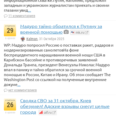
информационной схватке.Путин, напомню, предложил
западным и украинским журналистам приехать и своими
глазами увид
...
11 комментариев
Мадуро тайно обратился к Путину за
отметили
29
военной помощью
mk.ru
в архиве
Kalman
, 31 Октября 2025
WP: Мадуро попросил Россию о поставках ракет, радаров и
модернизированных самолетовНа фоне
беспрецедентного наращивания военной мощи США в
Карибском бассейне и противоречивых заявлений
Дональда Трампа, президент Венесуэлы Николас Мадуро
впал в панику и тайно обратился за срочной военной
помощью к России, Китаю и Ирану. Об этом сообщает The
Washington Post со ссылкой на полученные внутренние
докуме
...
нет комментариев
Сводка СВО за 31 октября. Киев
отметили
26
обезумел! Адские взрывы снесут целые
города
aif.ru
в архиве