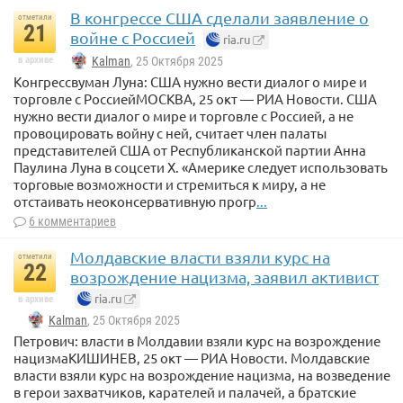
В конгрессе США сделали заявление о
отметили
21
войне с Россией
ria.ru
в архиве
Kalman
, 25 Октября 2025
Конгрессвуман Луна: США нужно вести диалог о мире и
торговле с РоссиейМОСКВА, 25 окт — РИА Новости. США
нужно вести диалог о мире и торговле с Россией, а не
провоцировать войну с ней, считает член палаты
представителей США от Республиканской партии Анна
Паулина Луна в соцсети X. «Америке следует использовать
торговые возможности и стремиться к миру, а не
отстаивать неоконсервативную прогр
...
6 комментариев
Молдавские власти взяли курс на
отметили
22
возрождение нацизма, заявил активист
ria.ru
в архиве
Kalman
, 25 Октября 2025
Петрович: власти в Молдавии взяли курс на возрождение
нацизмаКИШИНЕВ, 25 окт — РИА Новости. Молдавские
власти взяли курс на возрождение нацизма, на возведение
в герои захватчиков, карателей и палачей, а братские