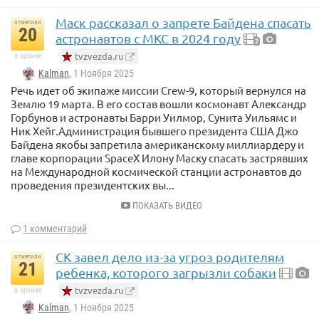
Маск рассказал о запрете Байдена спасать
отметили
20
астронавтов с МКС в 2024 году
2
tvzvezda.ru
в архиве
Kalman
, 1 Ноября 2025
Речь идет об экипаже миссии Crew-9, который вернулся на
Землю 19 марта. В его состав вошли космонавт Александр
Горбунов и астронавты Барри Уилмор, Сунита Уильямс и
Ник Хейг.Администрация бывшего президента США Джо
Байдена якобы запретила американскому миллиардеру и
главе корпорации SpaceX Илону Маску спасать застрявших
на Международной космической станции астронавтов до
проведения президентских вы...
ПОКАЗАТЬ ВИДЕО
1 комментарий
СК завел дело из-за угроз родителям
отметили
21
ребенка, которого загрызли собаки
tvzvezda.ru
в архиве
Kalman
, 1 Ноября 2025