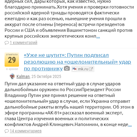
ядерных сил, дары которых, как известно, нужно
открывает нам дорогу к победе», — приводит слова
благодарно принимать.Хотя учения и проверки готовности
Васильева kp.ru.
российской ядерной триады проводятся фактически
Ранее офицер ВСУ с позывным Чили пожаловался на
ежегодно и как раз осенью, нынешние учения прошли в
серьёзные проблемы, которые создают удары
аккурат после отмены (переноса) встречи президентов
российскими КАБ.
России и США и объявления Вашингтоном санкций против
крупных российских энергетических комп
...
1 комментарий
«Уже не шутит»: Путин подписал
отметили
29
резолюцию на «ошеломительный» удар
по противнику
mk.ru
в архиве
Kalman
, 25 Октября 2025
Путин дал указание на ответный удар в случае ударов
дальнобойным оружием по РоссииПрезидент России
Владимир Путин уже принял решение на ответный
«ошеломительный» удар в случае, если Украина отправит
дальнобойные ракеты вглубь нашей территории. Об этом в
эфире программы «АК-81» рассказал военный эксперт,
глава Центра изучения военных и политических
конфликтов Андрей Клинцевич.Напомним, в конце неде
...
14 комментариев