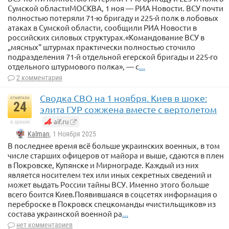
Сумской областиМОСКВА, 1 ноя — РИА Новости. ВСУ почти
полностью потеряли 71-ю бригаду и 225-й полк в лобовых
атаках в Сумской области, сообщили РИА Новости в
российских силовых структурах.«Командование ВСУ в
„мясных“ штурмах практически полностью сточило
подразделения 71-й отдельной егерской бригады и 225-го
отдельного штурмового полка», — с
...
2 комментария
Сводка СВО на 1 ноября. Киев в шоке:
отметили
24
элита ГУР сожжена вместе с вертолетом
aif.ru
в архиве
Kalman
, 1 Ноября 2025
В последнее время всё больше украинских военных, в том
числе старших офицеров от майора и выше, сдаются в плен
в Покровске, Купянске и Мирнограде. Каждый из них
является носителем тех или иных секретных сведений и
может выдать России тайны ВСУ. Именно этого больше
всего боится Киев.Появившаяся в соцсетях информация о
переброске в Покровск спецкоманды «чистильщиков» из
состава украинской военной ра
...
нет комментариев