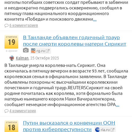
могилы погибших советских солдат пребывают в забвении
и неоднократно подвергались осквернению, сообщил в
пятницу глава национального координационного
комитета «Победа» и поискового движени
...
6 комментариев
В Таиланде объявлен годичный траур
отметили
19
после смерти королевы-матери Сирикит
rg.ru
в архиве
Kalman
, 25 Октября 2025
В Таиланде умерла королева-мать Сирикит. Она
скончалась в пятницу вечером в возрасте 93 лет, сообщила
королевская семья в официальном заявлении. В Таиланде
объявлены похороны «с высочайшими королевскими
почестями» и годичный траур.REUTERSСирикит на своей
родине почиталась как королева, хотя формально была
матерью нынешнего короля Махи Вачиралонгкорна,
сообщает немецкое информационное агентство DPA
...
4 комментария
Путин высказался о конвенции ООН
отметили
18
против киберпреступности
ria.ru