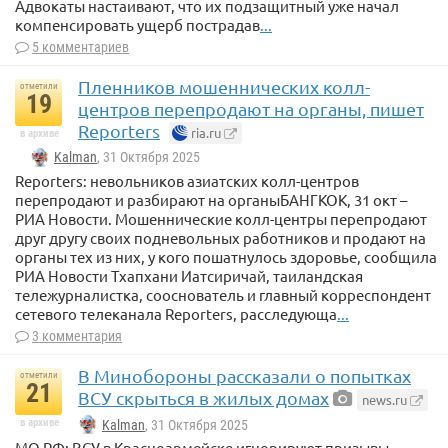
Адвокаты настаивают, что их подзащитный уже начал
компенсировать ущерб пострадав
...
5 комментариев
Пленников мошеннических колл-
отметили
19
центров перепродают на органы, пишет
Reporters
ria.ru
в архиве
Kalman
, 31 Октября 2025
Reporters: невольников азиатских колл-центров
перепродают и разбирают на органыБАНГКОК, 31 окт –
РИА Новости. Мошеннические колл-центры перепродают
друг другу своих подневольных работников и продают на
органы тех из них, у кого пошатнулось здоровье, сообщила
РИА Новости Тхапхани Иатсиричай, таиландская
тележурналистка, сооснователь и главный корреспондент
сетевого телеканала Reporters, расследующа
...
3 комментария
В Минобороны рассказали о попытках
отметили
21
ВСУ скрыться в жилых домах
news.ru
в архиве
Kalman
, 31 Октября 2025
МО РФ: ВСУ в Красноармейске игнорируют призывы