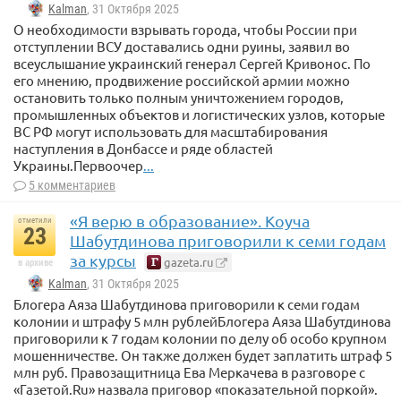
Kalman
, 31 Октября 2025
О необходимости взрывать города, чтобы России при
отступлении ВСУ доставались одни руины, заявил во
всеуслышание украинский генерал Сергей Кривонос. По
его мнению, продвижение российской армии можно
остановить только полным уничтожением городов,
промышленных объектов и логистических узлов, которые
ВС РФ могут использовать для масштабирования
наступления в Донбассе и ряде областей
Украины.Первоочер
...
5 комментариев
«Я верю в образование». Коуча
отметили
23
Шабутдинова приговорили к семи годам
за курсы
gazeta.ru
в архиве
Kalman
, 31 Октября 2025
Блогера Аяза Шабутдинова приговорили к семи годам
колонии и штрафу 5 млн рублейБлогера Аяза Шабутдинова
приговорили к 7 годам колонии по делу об особо крупном
мошенничестве. Он также должен будет заплатить штраф 5
млн руб. Правозащитница Ева Меркачева в разговоре с
«Газетой.Ru» назвала приговор «показательной поркой».