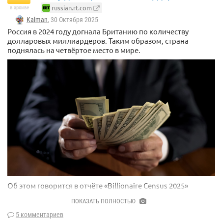
Ранее депутат Госдумы, член комитета по
russian.rt.com
в архиве
здравоохранению Юлия Дрожжина предложила включить
Kalman
, 30 Октября 2025
вакцинацию от вируса папилломы человека в
национальный календарь прививок.
Россия в 2024 году догнала Британию по количеству
долларовых миллиардеров. Таким образом, страна
Опрошенные RT врачи рассказали, сколько прививок
поднялась на четвёртое место в мире.
можно делать одновременно.
Об этом говорится в отчёте «Billionaire Census 2025»
компании Altrata.
ПОКАЗАТЬ ПОЛНОСТЬЮ
Число российских миллиардеров выросло до 128 человек,
5 комментариев
совокупное состояние которых равняется $457 млрд.