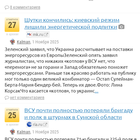
8 комментариев
Шутки кончились: киевский режим
отметили
С.-ПЕТЕРБУРГ, 1 ноя — РИА Новости.
Подозреваемых в
27
лишили энергетической подпитки
финансировании ФБК* (признан в России экстремистским
mk.ru
и ликвидирован) задержали в Санкт-Петербурге, сообщила
в архиве
пресс-служба УФСБ России по Санкт-Петербургу и
Kalman
, 1 Ноября 2025
Ленинградской области.
Зеленский заявил, что Украина рассчитывает на поставки
«В ходе проведенных оперативно-разыскных
энергоресурсов из ЕвропыЗеленский опять заявил
мероприятий установлено, что указанные граждане
журналистам, что никаких «котлов» у ВСУ нет, что
инициативно оказывали финансовую помощь НКО „ФБК“*,
«перемога» не за горами и Запад обязательно поможет
деятельность которой направлена против безопасности
энергоресурсами. Раньше так красиво работать на публику
Российской Федерации», — говорится в сообщении.
мог только один великий комбинатор — Остап Сулейман-
По этому факту возбуждены уголовные дела по ч.1 ст. 282.3
Берта-Мария-Бендер-бей. Теперь их двое.Фото: Лина
УК РФ (финансирование экстремистской деятельности).
КорсакЧто касается «котлов», то украинс
...
нет комментариев
Судя по кадрам видео, предоставленном УФСБ, задержаны
молодой человек и девушка.
ВСУ почти полностью потеряли бригаду
отметили
Сообщается, что фигурантам избрана мера пресечения в
25
и полк в штурмах в Сумской области
виде подписки о невыезде.
ria.ru
в архиве
* признан в России экстремистским и ликвидирован
Kalman
, 1 Ноября 2025
ВСУ почти полностью потеряли 71-ю бригаду и 225-й полк в