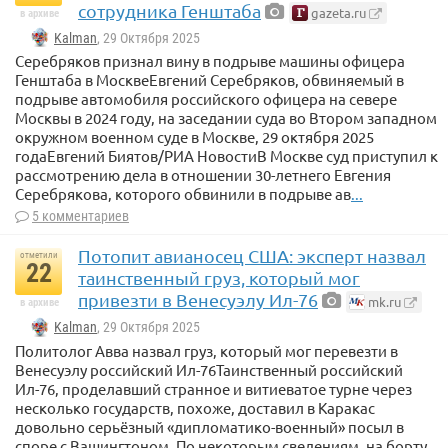
сотрудника Генштаба
gazeta.ru
в архиве
Kalman
, 29 Октября 2025
Серебряков признал вину в подрыве машины офицера
Генштаба в МосквеЕвгений Серебряков, обвиняемый в
подрыве автомобиля российского офицера на севере
Москвы в 2024 году, на заседании суда во Втором западном
окружном военном суде в Москве, 29 октября 2025
годаЕвгений Биятов/РИА НовостиВ Москве суд приступил к
рассмотрению дела в отношении 30-летнего Евгения
Серебрякова, которого обвинили в подрыве ав
...
5 комментариев
Потопит авианосец США: эксперт назвал
отметили
22
таинственный груз, который мог
привезти в Венесуэлу Ил-76
mk.ru
в архиве
Kalman
, 29 Октября 2025
Политолог Авва назвал груз, который мог перевезти в
Венесуэлу российский Ил-76Таинственный российский
Ил-76, проделавший странное и витиеватое турне через
несколько государств, похоже, доставил в Каракас
довольно серьёзный «дипломатико-военный» посыл в
споре с Вашингтоном. По некоторым сведениям, на борту