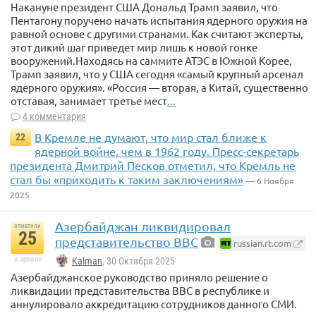
Накануне президент США Дональд Трамп заявил, что
Пентагону поручено начать испытания ядерного оружия на
равной основе с другими странами. Как считают эксперты,
этот дикий шаг приведет мир лишь к новой гонке
вооружений.Находясь на саммите АТЭС в Южной Корее,
Трамп заявил, что у США сегодня «самый крупный арсенал
ядерного оружия». «Россия — вторая, а Китай, существенно
отставая, занимает третье мест
...
4 комментария
В Кремле не думают, что мир стал ближе к
22
ядерной войне, чем в 1962 году. Пресс-секретарь
президента Дмитрий Песков отметил, что Кремль не
стал бы «приходить к таким заключениям»
— 6 Ноября
2025
Азербайджан ликвидировал
отметили
25
представительство BBC
russian.rt.com
в архиве
Kalman
, 30 Октября 2025
Азербайджанское руководство приняло решение о
ликвидации представительства BBC в республике и
аннулировало аккредитацию сотрудников данного СМИ.