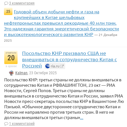
3 комментария
Годовой объем добычи нефти и газа на
25
крупнейших в Китае шельфовых
нефтепромыслах превысил рекордные 40 млн тонн.
Это надежная гарантия энергетической безопасности
и высокотехнологического развития КНР
— 21 Декабря
2025
Посольство КНР призвало США не
отметили
20
вмешиваться в сотрудничество Китая с
Россией
ria.ru
в архиве
Kalman
, 23 Октября 2025
Посольство КНР: третьи страны не должны вмешиваться в
сотрудничество Китая и РФВАШИНГТОН, 23 окт — РИА
Новости, Сергей Попов. Третьи страны не должны
вмешиваться в сотрудничество Китая и России, заявил РИА
Новости пресс-секретарь посольства КНР в Вашингтоне Лю
Пэнъюй. «Обычное двустороннее сотрудничество Китая и
России не направлено против третьих стран. В него не
должны вмешиваться третьи страны»
...
1 комментарий