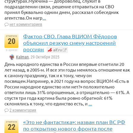
структурах.Мужчина — доброволец, служит в
подразделении связи, решение отправиться на СВО
принял буквально одним днем, рассказал собеседник
агентства.Он нагр
...
нет комментариев
Фактор СВО. Глава ВЦИОМ Фёдоров
отметили
20
объяснил резкую смену настроений
россиян
aif.ru
в архиве
Kalman
, 29 Октября 2025
День народного единства в России впервые отметили 20
лет назад, в 2005-м. И все эти годы менялось отношение как
к самому празднику, так и к тому, чему он
посвящен.Например, в 2021 году на вопрос ВЦИОМ «Есть в
России народное единство или нет?» положительно
ответили лишь 31% опрошенных, а отрицательно — 61%. А
спустя три года картина была ровно обратной: 61%
склонялись к тому, что единство есть, и
...
2 комментария
«Это не фантастика»: назван план ВС РФ
отметили
22
по открытию нового фронта после