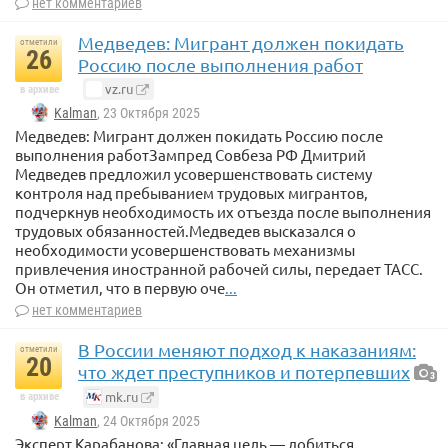
нет комментариев
Медведев: Мигрант должен покидать
отметили
26
Россию после выполнения работ
vz.ru
в архиве
Kalman
, 23 Октября 2025
Медведев: Мигрант должен покидать Россию после
выполнения работЗампред Совбеза РФ Дмитрий
Медведев предложил усовершенствовать систему
контроля над пребыванием трудовых мигрантов,
подчеркнув необходимость их отъезда после выполнения
трудовых обязанностей.Медведев высказался о
необходимости усовершенствовать механизмы
привлечения иностранной рабочей силы, передает ТАСС.
Он отметил, что в первую оче
...
нет комментариев
В России меняют подход к наказаниям:
отметили
20
что ждет преступников и потерпевших
3
mk.ru
в архиве
Kalman
, 24 Октября 2025
Эксперт Карабанова: «Главная цель — добиться