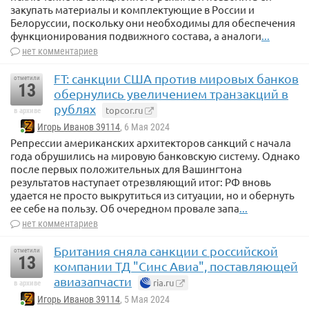
закупать материалы и комплектующие в России и
Белоруссии, поскольку они необходимы для обеспечения
функционирования подвижного состава, а аналоги
...
нет комментариев
FT: санкции США против мировых банков
отметили
13
обернулись увеличением транзакций в
рублях
topcor.ru
в архиве
Игорь Иванов 39114
, 6 Мая 2024
Репрессии американских архитекторов санкций с начала
года обрушились на мировую банковскую систему. Однако
после первых положительных для Вашингтона
результатов наступает отрезвляющий итог: РФ вновь
удается не просто выкрутиться из ситуации, но и обернуть
ее себе на пользу. Об очередном провале запа
...
нет комментариев
Британия сняла санкции с российской
отметили
13
компании ТД "Синс Авиа", поставляющей
авиазапчасти
ria.ru
в архиве
Игорь Иванов 39114
, 5 Мая 2024