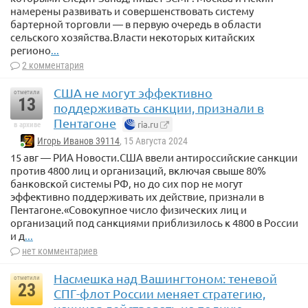
намерены развивать и совершенствовать систему
бартерной торговли — в первую очередь в области
сельского хозяйства.Власти некоторых китайских
регионо
...
2 комментария
США не могут эффективно
отметили
13
поддерживать санкции, признали в
Пентагоне
ria.ru
в архиве
Игорь Иванов 39114
, 15 Августа 2024
15 авг — РИА Новости.США ввели антироссийские санкции
против 4800 лиц и организаций, включая свыше 80%
банковской системы РФ, но до сих пор не могут
эффективно поддерживать их действие, признали в
Пентагоне.«Совокупное число физических лиц и
организаций под санкциями приблизилось к 4800 в России
и д
...
нет комментариев
Насмешка над Вашингтоном: теневой
отметили
23
СПГ-флот России меняет стратегию,