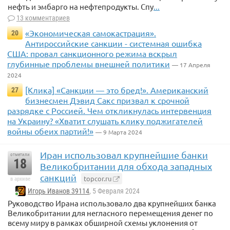
нефть и эмбарго на нефтепродукты. Спу
...
13 комментариев
«Экономическая самокастрация».
20
Антироссийские санкции - системная ошибка
США: провал санкционного режима вскрыл
глубинные проблемы внешней политики
— 17 Апреля
2024
[Клика] «Санкции — это бред!». Американский
27
бизнесмен Дэвид Сакс призвал к срочной
разрядке с Россией. Чем откликнулась интервенция
на Украину? «Хватит слушать клику поджигателей
войны обеих партий!»
— 9 Марта 2024
Иран использовал крупнейшие банки
отметили
18
Великобритании для обхода западных
санкций
topcor.ru
в архиве
Игорь Иванов 39114
, 5 Февраля 2024
Руководство Ирана использовало два крупнейших банка
Великобритании для негласного перемещения денег по
всему миру в рамках обширной схемы уклонения от