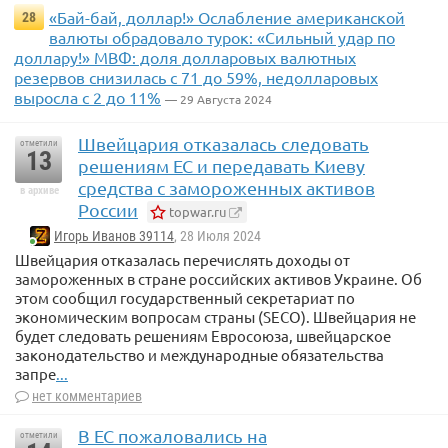
«Бай-бай, доллар!» Ослабление американской
28
валюты обрадовало турок: «Сильный удар по
доллару!» МВФ: доля долларовых валютных
резервов снизилась с 71 до 59%, недолларовых
выросла с 2 до 11%
— 29 Августа 2024
Швейцария отказалась следовать
отметили
13
решениям ЕС и передавать Киеву
средства с замороженных активов
в архиве
России
topwar.ru
Игорь Иванов 39114
, 28 Июля 2024
Швейцария отказалась перечислять доходы от
замороженных в стране российских активов Украине. Об
этом сообщил государственный секретариат по
экономическим вопросам страны (SECO). Швейцария не
будет следовать решениям Евросоюза, швейцарское
законодательство и международные обязательства
запре
...
нет комментариев
В ЕС пожаловались на
отметили