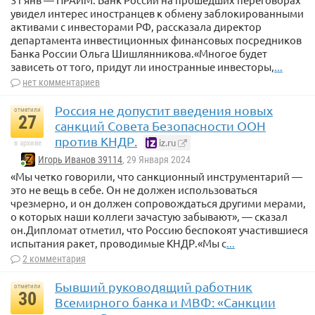
увидел интерес иностранцев к обмену заблокированными
активами с инвесторами РФ, рассказала директор
департамента инвестиционных финансовых посредников
Банка России Ольга Шишлянникова.«Многое будет
зависеть от того, придут ли иностранные инвесторы,
...
нет комментариев
Россия не допустит введения новых
отметили
27
санкций Совета Безопасности ООН
против КНДР.
iz.ru
в архиве
Игорь Иванов 39114
, 29 Января 2024
«Мы четко говорили, что санкционный инструментарий —
это не вещь в себе. Он не должен использоваться
чрезмерно, и он должен сопровождаться другими мерами,
о которых наши коллеги зачастую забывают», — сказал
он.Дипломат отметил, что Россию беспокоят участившиеся
испытания ракет, проводимые КНДР.«Мы с
...
2 комментария
Бывший руководящий работник
отметили
30
Всемирного банка и МВФ: «Санкции