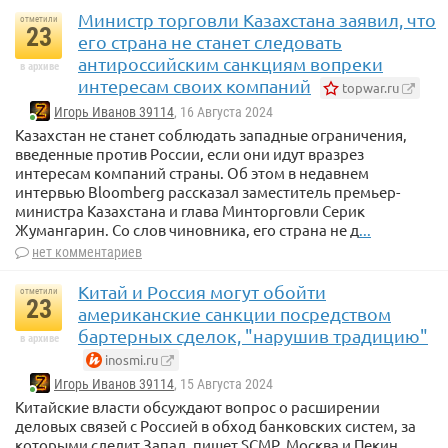
Министр торговли Казахстана заявил, что
отметили
23
его страна не станет следовать
антироссийским санкциям вопреки
в архиве
интересам своих компаний
topwar.ru
Игорь Иванов 39114
, 16 Августа 2024
Казахстан не станет соблюдать западные ограничения,
введенные против России, если они идут вразрез
интересам компаний страны. Об этом в недавнем
интервью Bloomberg рассказал заместитель премьер-
министра Казахстана и глава Минторговли Серик
Жумангарин. Со слов чиновника, его страна не д
...
нет комментариев
Китай и Россия могут обойти
отметили
23
американские санкции посредством
бартерных сделок, "нарушив традицию"
в архиве
inosmi.ru
Игорь Иванов 39114
, 15 Августа 2024
Китайские власти обсуждают вопрос о расширении
деловых связей с Россией в обход банковских систем, за
которыми следит Запад, пишет SCMP. Москва и Пекин