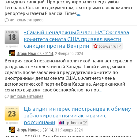
западных санкций. Процесс курировали спецслужбы
Тегерана. Согласно документам, с которыми ознакомились
репортеры газеты Financial Times
...
нет комментариев
«Самый ненадежный член НАТО»: глава
отметили
18
комитета сената США призвал ввести
санкции против Венгрии
topwar.ru
в архиве
Игорь Иванов 39114
, 2 Февраля 2024
Венгрия своей независимой политикой начинает серьезно
раздражать «коллективный Запад». Такой вывод можно
сделать после заявления председателя комитета по
иностранным делам сената США, 80-летнего члена
демократической партии Бена Кардина. Американский
сенатор выразил свое беспокойство по пов
...
нет комментариев
ЦБ видит интерес иностранцев к обмену
отметили
23
заблокированными активами с
россиянами
1prime.ru
в архиве
Игорь Иванов 39114
, 31 Января 2024
31 янв — ПРАЙМ. Банк России на прошедших переговорах