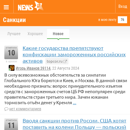
Вход
Санкции
в мою ленту
76
Лучшее
Хорошее
Новое
Какие государства препятствуют
отметили
10
конфискации замороженных российских
активов
topcor.ru
в архиве
Игорь Иванов 39114
, 22 Августа 2024
В силу всевозможных обстоятельств за симпатии
Глобального Юга борются и Киев, и Москва. В данной связи
необходимо признать: вопрос принудительного изъятия
средств с замороженных счетов ЦБ РФ непопулярен среди
правительств стран третьего мира. Зачем южанам
тормозить отъём денег у Кремля
...
нет комментариев
Вводя санкции против России, США хотят
отметили
11
поставить на колени Польшу — польский