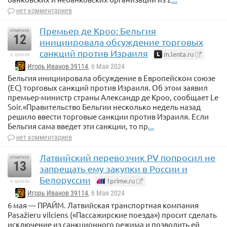
нет комментариев
Премьер де Кроо: Бельгия
отметили
12
инициировала обсуждение торговых
санкций против Израиля
m.lenta.ru
в архиве
Игорь Иванов 39114
, 6 Мая 2024
Бельгия инициировала обсуждение в Европейском союзе
(ЕС) торговых санкций против Израиля. Об этом заявил
премьер-министр страны Александр де Кроо, сообщает Le
Soir.«Правительство Бельгии несколько недель назад
решило ввести торговые санкции против Израиля. Если
Бельгия сама введет эти санкции, то пр
...
нет комментариев
Латвийский перевозчик PV попросил не
отметили
13
запрещать ему закупки в России и
Белоруссии
1prime.ru
в архиве
Игорь Иванов 39114
, 6 Мая 2024
6 мая — ПРАЙМ. Латвийская транспортная компания
Pasažieru vilciens («Пассажирские поезда») просит сделать
исключение из санкционного режима и позволить ей