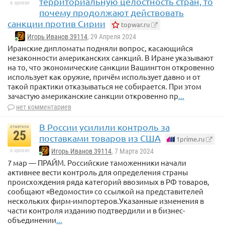
территориальную целостность стран, то
в архиве
почему продолжают действовать
санкции против Сирии
topwar.ru
Игорь Иванов 39114
, 29 Апреля 2024
Иранские дипломаты подняли вопрос, касающийся
незаконности американских санкций. В Иране указывают
на то, что экономические санкции Вашингтон откровенно
использует как оружие, причём использует давно и от
такой практики отказываться не собирается. При этом
зачастую американские санкции откровенно пр
...
нет комментариев
В России усилили контроль за
отметили
25
поставками товаров из США
1prime.ru
в архиве
Игорь Иванов 39114
, 7 Марта 2024
7 мар — ПРАЙМ. Российские таможенники начали
активнее вести контроль для определения страны
происхождения ряда категорий ввозимых в РФ товаров,
сообщают «Ведомости» со ссылкой на представителей
нескольких фирм-импортеров.Указанные изменения в
части контроля изданию подтвердили и в бизнес-
объединении
...