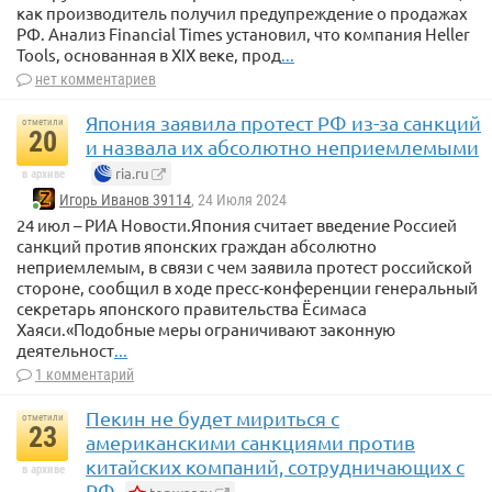
как производитель получил предупреждение о продажах
РФ. Анализ Financial Times установил, что компания Heller
Tools, основанная в XIX веке, прод
...
нет комментариев
Япония заявила протест РФ из-за санкций
отметили
20
и назвала их абсолютно неприемлемыми
ria.ru
в архиве
Игорь Иванов 39114
, 24 Июля 2024
24 июл – РИА Новости.Япония считает введение Россией
санкций против японских граждан абсолютно
неприемлемым, в связи с чем заявила протест российской
стороне, сообщил в ходе пресс-конференции генеральный
секретарь японского правительства Ёсимаса
Хаяси.«Подобные меры ограничивают законную
деятельност
...
1 комментарий
Пекин не будет мириться с
отметили
23
американскими санкциями против
китайских компаний, сотрудничающих с
в архиве
РФ