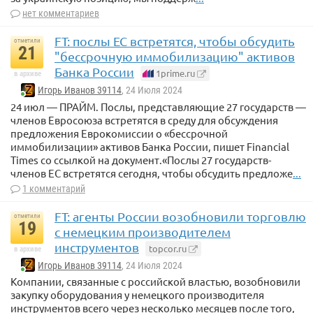
нет комментариев
FT: послы ЕС встретятся, чтобы обсудить
отметили
21
"бессрочную иммобилизацию" активов
Банка России
1prime.ru
в архиве
Игорь Иванов 39114
, 24 Июля 2024
24 июл — ПРАЙМ. Послы, представляющие 27 государств —
членов Евросоюза встретятся в среду для обсуждения
предложения Еврокомиссии о «бессрочной
иммобилизации» активов Банка России, пишет Financial
Times со ссылкой на документ.«Послы 27 государств-
членов ЕС встретятся сегодня, чтобы обсудить предложе
...
1 комментарий
FT: агенты России возобновили торговлю
отметили
19
с немецким производителем
инструментов
topcor.ru
в архиве
Игорь Иванов 39114
, 24 Июля 2024
Компании, связанные с российской властью, возобновили
закупку оборудования у немецкого производителя
инструментов всего через несколько месяцев после того,