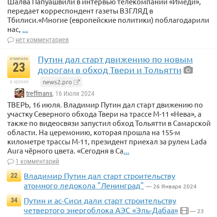
Шалва Папуашвили в интервью телекомпании «Имеди»,
передает корреспондент газеты ВЗГЛЯД в
Тбилиси.«Многие (европейские политики) поблагодарили
нас,
...
нет комментариев
Путин дал старт движению по новым
отметили
23
дорогам в обход Твери и Тольятти
news2.pro
в архиве
treffmans
, 16 Июля 2024
ТВЕРЬ, 16 июля. Владимир Путин дал старт движению по
участку Северного обхода Твери на трассе М-11 «Нева», а
также по видеосвязи запустил обход Тольятти в Самарской
области. На церемонию, которая прошла на 155-м
километре трассы М-11, президент приехал за рулем Lada
Aura чёрного цвета. «Сегодня в Са
...
1 комментарий
Владимир Путин дал старт строительству
22
атомного ледокола "Ленинград"
— 26 Января 2024
Путин и ас-Сиси дали старт строительству
34
четвертого энергоблока АЭС «Эль-Дабаа»
— 23