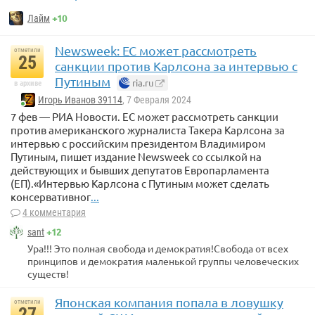
+10
Лайм
Newsweek: ЕС может рассмотреть
отметили
25
санкции против Карлсона за интервью с
Путиным
ria.ru
в архиве
Игорь Иванов 39114
, 7 Февраля 2024
7 фев — РИА Новости. ЕС может рассмотреть санкции
против американского журналиста Такера Карлсона за
интервью с российским президентом Владимиром
Путиным, пишет издание Newsweek со ссылкой на
действующих и бывших депутатов Европарламента
(ЕП).«Интервью Карлсона с Путиным может сделать
консервативног
...
4 комментария
+12
sant
Ура!!! Это полная свобода и демократия!Свобода от всех
принципов и демократия маленькой группы человеческих
существ!
Японская компания попала в ловушку
отметили
27