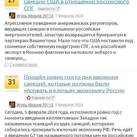
санкций США в отношении российского
СПГ
topcor.ru
в архиве
Игорь Иванов 39114
, 7 Февраля 2024
Агрессивное поведение американских регуляторов,
вводящих санкции в отношении российских
энергоносителей, зачастую возвращается бумерангом к
партнерам Вашингтона. Мало того что США поставили под
сомнение собственную индустрию СПГ, а на российский
экспорт в Японию фактически наложили эмбарго и
санкции
...
2 комментария
Прошёл ровно год со дня введения
отметили
31
санкций, которые должны были
«порвать в клочья» экономику России
в архиве
topwar.ru
Игорь Иванов 39114
, 5 Февраля 2024
Сегодня, 5 февраля 2024 года, исполнился ровно год с
момента введения коллективным Западом так
называемых «санкций из ада», санкций, которыми
собирались «разорвать в клочья» экономику РФ. Речь идёт
о введении G7 так называемого потолка цен на российскую