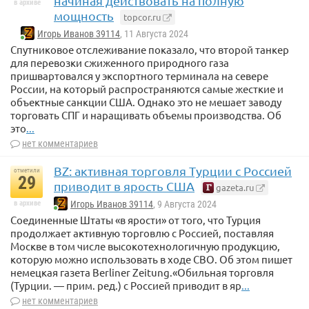
начиная действовать на полную
в архиве
мощность
topcor.ru
Игорь Иванов 39114
, 11 Августа 2024
Спутниковое отслеживание показало, что второй танкер
для перевозки сжиженного природного газа
пришвартовался у экспортного терминала на севере
России, на который распространяются самые жесткие и
объектные санкции США. Однако это не мешает заводу
торговать СПГ и наращивать объемы производства. Об
это
...
нет комментариев
BZ: активная торговля Турции с Россией
отметили
29
приводит в ярость США
gazeta.ru
в архиве
Игорь Иванов 39114
, 9 Августа 2024
Соединенные Штаты «в ярости» от того, что Турция
продолжает активную торговлю с Россией, поставляя
Москве в том числе высокотехнологичную продукцию,
которую можно использовать в ходе СВО. Об этом пишет
немецкая газета Berliner Zeitung.«Обильная торговля
(Турции. — прим. ред.) с Россией приводит в яр
...
нет комментариев