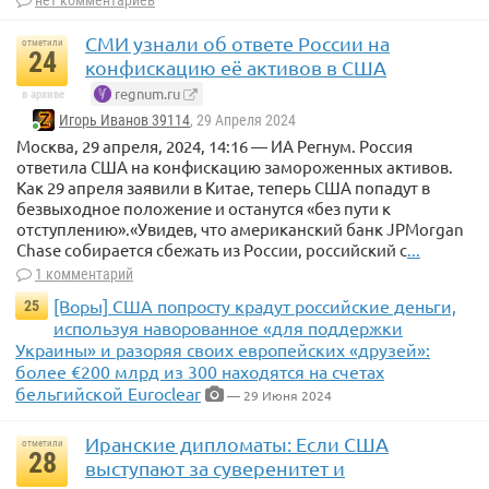
нет комментариев
СМИ узнали об ответе России на
отметили
24
конфискацию её активов в США
regnum.ru
в архиве
Игорь Иванов 39114
, 29 Апреля 2024
Москва, 29 апреля, 2024, 14:16 — ИА Регнум. Россия
ответила США на конфискацию замороженных активов.
Как 29 апреля заявили в Китае, теперь США попадут в
безвыходное положение и останутся «без пути к
отступлению».«Увидев, что американский банк JPMorgan
Chase собирается сбежать из России, российский с
...
1 комментарий
[Воры] США попросту крадут российские деньги,
25
используя наворованное «для поддержки
Украины» и разоряя своих европейских «друзей»:
более €200 млрд из 300 находятся на счетах
бельгийской Euroclear
— 29 Июня 2024
Иранские дипломаты: Если США
отметили
28
выступают за суверенитет и