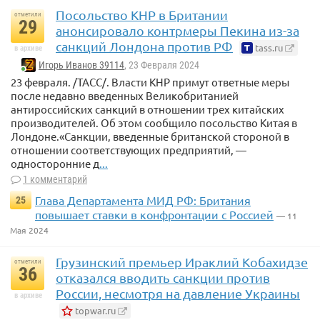
Посольство КНР в Британии
отметили
29
анонсировало контрмеры Пекина из-за
санкций Лондона против РФ
tass.ru
в архиве
Игорь Иванов 39114
, 23 Февраля 2024
23 февраля. /ТАСС/. Власти КНР примут ответные меры
после недавно введенных Великобританией
антироссийских санкций в отношении трех китайских
производителей. Об этом сообщило посольство Китая в
Лондоне.«Санкции, введенные британской стороной в
отношении соответствующих предприятий, —
односторонние д
...
1 комментарий
Глава Департамента МИД РФ: Британия
25
повышает ставки в конфронтации с Россией
— 11
Мая 2024
Грузинский премьер Ираклий Кобахидзе
отметили
36
отказался вводить санкции против
России, несмотря на давление Украины
в архиве
topwar.ru