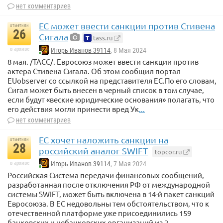
нет комментариев
ЕС может ввести санкции против Стивена
отметили
26
Сигала
tass.ru
в архиве
Игорь Иванов 39114
, 8 Мая 2024
8 мая. /ТАСС/. Евросоюз может ввести санкции против
актера Стивена Сигала. Об этом сообщил портал
EUobserver со ссылкой на представителя ЕС.По его словам,
Сигал может быть внесен в черный список в том случае,
если будут «веские юридические основания» полагать, что
его действия могли принести вред Ук
...
нет комментариев
ЕС хочет наложить санкции на
отметили
28
российский аналог SWIFT
topcor.ru
в архиве
Игорь Иванов 39114
, 7 Мая 2024
Российская Система передачи финансовых сообщений,
разработанная после отключения РФ от международной
системы SWIFT, может быть включена в 14-й пакет санкций
Евросоюза. В ЕС недовольны тем обстоятельством, что к
отечественной платформе уже присоединились 159
банковских и небанковских организаций из 2
...