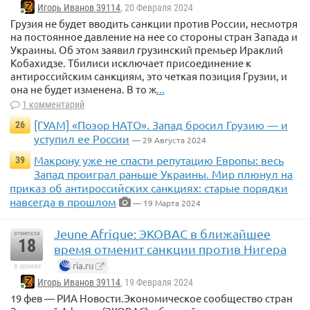
Игорь Иванов 39114
, 20 Февраля 2024
Грузия не будет вводить санкции против России, несмотря
на постоянное давление на нее со стороны стран Запада и
Украины. Об этом заявил грузинский премьер Ираклий
Кобахидзе. Тбилиси исключает присоединение к
антироссийским санкциям, это четкая позиция Грузии, и
она не будет изменена. В то ж
...
1 комментарий
[ГУАМ] «Позор НАТО». Запад бросил Грузию — и
26
уступил ее России
— 29 Августа 2024
Макрону уже не спасти репутацию Европы: весь
39
Запад проиграл раньше Украины. Мир плюнул на
приказ об антироссийских санкциях: старые порядки
навсегда в прошлом
— 19 Марта 2024
Jeune Afrique: ЭКОВАС в ближайшее
отметили
18
время отменит санкции против Нигера
ria.ru
в архиве
Игорь Иванов 39114
, 19 Февраля 2024
19 фев — РИА Новости.Экономическое сообщество стран