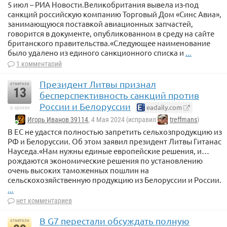
5 июл – РИА Новости.Великобритания вывела из-под
санкций российскую компанию Торговый Дом «Синс Авиа»,
занимающуюся поставкой авиационных запчастей,
говорится в документе, опубликованном в среду на сайте
британского правительства.«Следующее наименование
было удалено из единого санкционного списка и
...
1 комментарий
Президент Литвы признал
отметили
13
бесперспективность санкций против
России и Белоруссии
eadaily.com
в архиве
Игорь Иванов 39114
, 4 Мая 2024 (исправил
treffmans
)
В ЕС не удастся полностью запретить сельхозпродукцию из
РФ и Белоруссии. Об этом заявил президент Литвы Гитанас
Науседа.«Нам нужны единые европейские решения, и…
рождаются экономические решения по установлению
очень высоких таможенных пошлин на
сельскохозяйственную продукцию из Белоруссии и России.
...
нет комментариев
В G7 перестали обсуждать полную
отметили