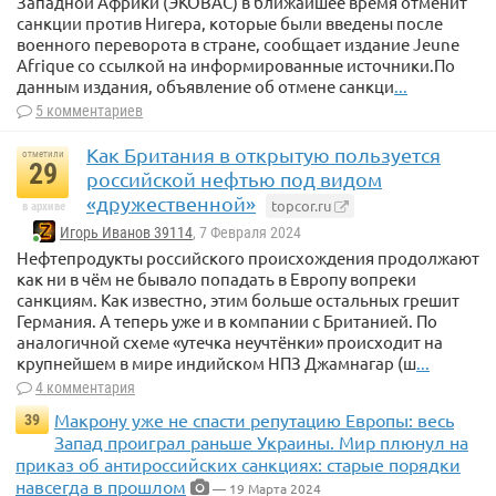
Западной Африки (ЭКОВАС) в ближайшее время отменит
санкции против Нигера, которые были введены после
военного переворота в стране, сообщает издание Jeune
Afrique со ссылкой на информированные источники.По
данным издания, объявление об отмене санкци
...
5 комментариев
Как Британия в открытую пользуется
отметили
29
российской нефтью под видом
«дружественной»
topcor.ru
в архиве
Игорь Иванов 39114
, 7 Февраля 2024
Нефтепродукты российского происхождения продолжают
как ни в чём не бывало попадать в Европу вопреки
санкциям. Как известно, этим больше остальных грешит
Германия. А теперь уже и в компании с Британией. По
аналогичной схеме «утечка неучтёнки» происходит на
крупнейшем в мире индийском НПЗ Джамнагар (ш
...
4 комментария
Макрону уже не спасти репутацию Европы: весь
39
Запад проиграл раньше Украины. Мир плюнул на
приказ об антироссийских санкциях: старые порядки
навсегда в прошлом
— 19 Марта 2024