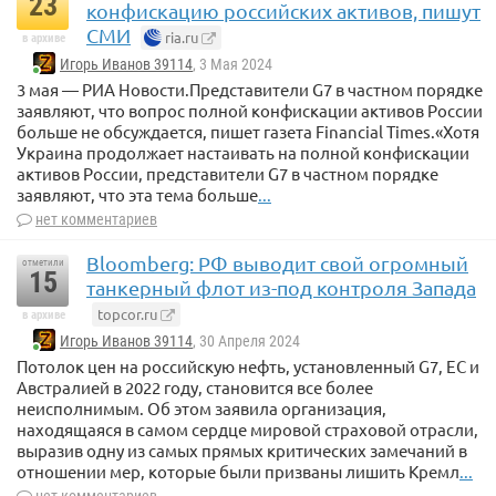
23
конфискацию российских активов, пишут
СМИ
ria.ru
в архиве
Игорь Иванов 39114
, 3 Мая 2024
3 мая — РИА Новости.Представители G7 в частном порядке
заявляют, что вопрос полной конфискации активов России
больше не обсуждается, пишет газета Financial Times.«Хотя
Украина продолжает настаивать на полной конфискации
активов России, представители G7 в частном порядке
заявляют, что эта тема больше
...
нет комментариев
Bloomberg: РФ выводит свой огромный
отметили
15
танкерный флот из-под контроля Запада
topcor.ru
в архиве
Игорь Иванов 39114
, 30 Апреля 2024
Потолок цен на российскую нефть, установленный G7, ЕС и
Австралией в 2022 году, становится все более
неисполнимым. Об этом заявила организация,
находящаяся в самом сердце мировой страховой отрасли,
выразив одну из самых прямых критических замечаний в
отношении мер, которые были призваны лишить Кремл
...