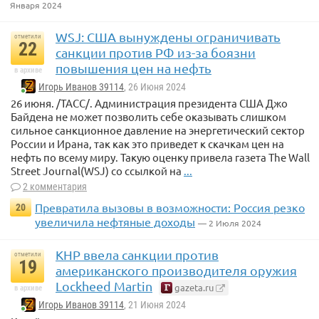
Января 2024
WSJ: США вынуждены ограничивать
отметили
22
санкции против РФ из-за боязни
повышения цен на нефть
в архиве
Игорь Иванов 39114
, 26 Июня 2024
26 июня. /ТАСС/. Администрация президента США Джо
Байдена не может позволить себе оказывать слишком
сильное санкционное давление на энергетический сектор
России и Ирана, так как это приведет к скачкам цен на
нефть по всему миру. Такую оценку привела газета The Wall
Street Journal(WSJ) со ссылкой на
...
2 комментария
Превратила вызовы в возможности: Россия резко
20
увеличила нефтяные доходы
— 2 Июля 2024
КНР ввела санкции против
отметили
19
американского производителя оружия
Lockheed Martin
gazeta.ru
в архиве
Игорь Иванов 39114
, 21 Июня 2024