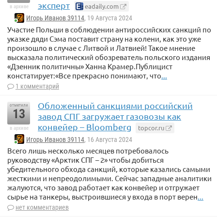
эксперт
eadaily.com
в архиве
Игорь Иванов 39114
, 19 Августа 2024
Участие Польши в соблюдении антироссийских санкций по
указке дяди Сэма поставит страну на колени, как это уже
произошло в случае с Литвой и Латвией! Такое мнение
высказала политический обозреватель польского издания
«Дзенник политичны» Ханна Крамер.Публицист
констатирует:«Все прекрасно понимают, что
...
1 комментарий
Обложенный санкциями российский
отметили
13
завод СПГ загружает газовозы как
конвейер – Bloomberg
topcor.ru
в архиве
Игорь Иванов 39114
, 16 Августа 2024
Всего лишь несколько месяцев потребовалось
руководству «Арктик СПГ – 2» чтобы добиться
убедительного обхода санкций, которые казались самыми
жесткими и непреодолимыми. Сейчас западные аналитики
жалуются, что завод работает как конвейер и отгружает
сырье на танкеры, выстроившиеся у входа в порт верен
...
нет комментариев