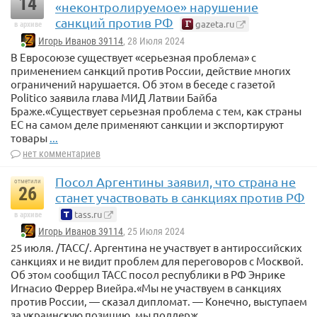
14
«неконтролируемое» нарушение
санкций против РФ
gazeta.ru
в архиве
Игорь Иванов 39114
, 28 Июля 2024
В Евросоюзе существует «серьезная проблема» с
применением санкций против России, действие многих
ограничений нарушается. Об этом в беседе с газетой
Politico заявила глава МИД Латвии Байба
Браже.«Существует серьезная проблема с тем, как страны
ЕС на самом деле применяют санкции и экспортируют
товары
...
нет комментариев
Посол Аргентины заявил, что страна не
отметили
26
станет участвовать в санкциях против РФ
tass.ru
в архиве
Игорь Иванов 39114
, 25 Июля 2024
25 июля. /ТАСС/. Аргентина не участвует в антироссийских
санкциях и не видит проблем для переговоров с Москвой.
Об этом сообщил ТАСС посол республики в РФ Энрике
Игнасио Феррер Виейра.«Мы не участвуем в санкциях
против России, — сказал дипломат. — Конечно, выступаем
за украинскую позицию, мы поддерж
...