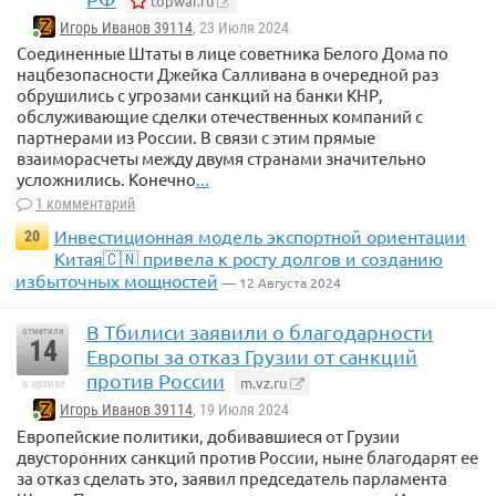
topwar.ru
Игорь Иванов 39114
, 23 Июля 2024
Соединенные Штаты в лице советника Белого Дома по
нацбезопасности Джейка Салливана в очередной раз
обрушились с угрозами санкций на банки КНР,
обслуживающие сделки отечественных компаний с
партнерами из России. В связи с этим прямые
взаиморасчеты между двумя странами значительно
усложнились. Конечно
...
1 комментарий
Инвестиционная модель экспортной ориентации
20
Китая🇨🇳 привела к росту долгов и созданию
избыточных мощностей
— 12 Августа 2024
В Тбилиси заявили о благодарности
отметили
14
Европы за отказ Грузии от санкций
против России
m.vz.ru
в архиве
Игорь Иванов 39114
, 19 Июля 2024
Европейские политики, добивавшиеся от Грузии
двусторонних санкций против России, ныне благодарят ее
за отказ сделать это, заявил председатель парламента