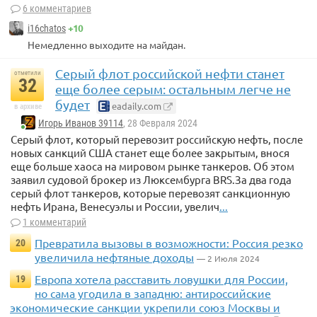
6 комментариев
+10
i16chatos
Немедленно выходите на майдан.
Серый флот российской нефти станет
отметили
32
еще более серым: остальным легче не
будет
eadaily.com
в архиве
Игорь Иванов 39114
, 28 Февраля 2024
Серый флот, который перевозит российскую нефть, после
новых санкций США станет еще более закрытым, внося
еще больше хаоса на мировом рынке танкеров. Об этом
заявил судовой брокер из Люксембурга BRS.За два года
серый флот танкеров, которые перевозят санкционную
нефть Ирана, Венесуэлы и России, увелич
...
1 комментарий
Превратила вызовы в возможности: Россия резко
20
увеличила нефтяные доходы
— 2 Июля 2024
Европа хотела расставить ловушки для России,
19
но сама угодила в западню: антироссийские
экономические санкции укрепили союз Москвы и