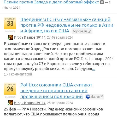
Пекина против Запада и дали обратный эффект
— 2
Июня 2024
Введением ЕС и G7 «алмазных» санкций
отметили
33
против РФ недовольны не только в Азии
и Африке, но и в США
topcor.ru
в архиве
Игорь Иванов 39114
, 27 Февраля 2024
Враждебные страны не прекращают пытаться нанести
экономический вред России при помощи различных
нерыночных ограничений. На этот раз проблематика
касается «алмазных» санкций против РФ.Так, 1 января 2024
года страны клуба G7 и Евросоюза ввели у себя запрет на
прямую покупку российских алмазов. Следующ
...
1 комментарий
Politico: союзники США считают
отметили
26
введение вторичных санкций
превышением полномочий
ria.ru
в архиве
Игорь Иванов 39114
, 25 Февраля 2024
25 фев — РИА Новости. Ряд американских союзников
полагают, что США превышают полномочия, вводя