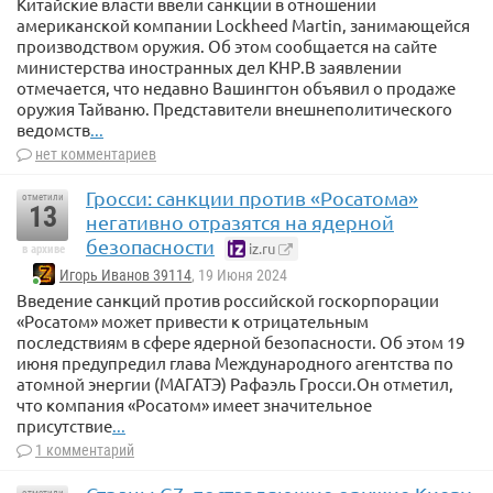
Китайские власти ввели санкции в отношении
американской компании Lockheed Martin, занимающейся
производством оружия. Об этом сообщается на сайте
министерства иностранных дел КНР.В заявлении
отмечается, что недавно Вашингтон объявил о продаже
оружия Тайваню. Представители внешнеполитического
ведомств
...
нет комментариев
Гросси: санкции против «Росатома»
отметили
13
негативно отразятся на ядерной
безопасности
iz.ru
в архиве
Игорь Иванов 39114
, 19 Июня 2024
Введение санкций против российской госкорпорации
«Росатом» может привести к отрицательным
последствиям в сфере ядерной безопасности. Об этом 19
июня предупредил глава Международного агентства по
атомной энергии (МАГАТЭ) Рафаэль Гросси.Он отметил,
что компания «Росатом» имеет значительное
присутствие
...
1 комментарий
отметили