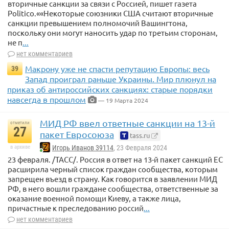
вторичные санкции за связи с Россией, пишет газета
Politico.««Некоторые союзники США считают вторичные
санкции превышением полномочий Вашингтона,
поскольку они могут наносить удар по третьим сторонам,
не п
...
нет комментариев
Макрону уже не спасти репутацию Европы: весь
39
Запад проиграл раньше Украины. Мир плюнул на
приказ об антироссийских санкциях: старые порядки
навсегда в прошлом
— 19 Марта 2024
МИД РФ ввел ответные санкции на 13-й
отметили
27
пакет Евросоюза
tass.ru
в архиве
Игорь Иванов 39114
, 23 Февраля 2024
23 февраля. /ТАСС/. Россия в ответ на 13-й пакет санкций ЕС
расширила черный список граждан сообщества, которым
запрещен въезд в страну. Как говорится в заявлении МИД
РФ, в него вошли граждане сообщества, ответственные за
оказание военной помощи Киеву, а также лица,
причастные к преследованию россий
...
нет комментариев