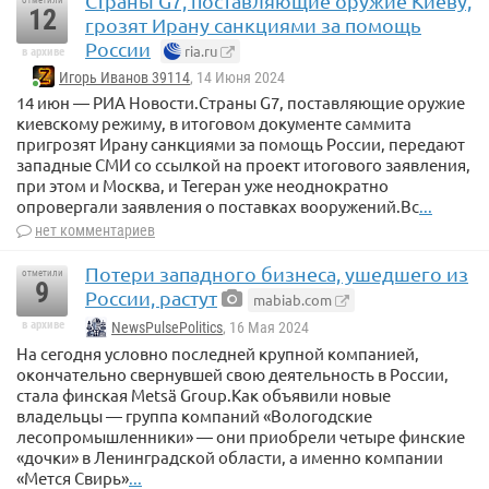
Страны G7, поставляющие оружие Киеву,
12
грозят Ирану санкциями за помощь
России
ria.ru
в архиве
Игорь Иванов 39114
, 14 Июня 2024
14 июн — РИА Новости.Страны G7, поставляющие оружие
киевскому режиму, в итоговом документе саммита
пригрозят Ирану санкциями за помощь России, передают
западные СМИ со ссылкой на проект итогового заявления,
при этом и Москва, и Тегеран уже неоднократно
опровергали заявления о поставках вооружений.Вс
...
нет комментариев
Потери западного бизнеса, ушедшего из
отметили
9
России, растут
mabiab.com
в архиве
NewsPulsePolitics
, 16 Мая 2024
На сегодня условно последней крупной компанией,
окончательно свернувшей свою деятельность в России,
стала финская Metsä Group.Как объявили новые
владельцы — группа компаний «Вологодские
лесопромышленники» — они приобрели четыре финские
«дочки» в Ленинградской области, а именно компании
«Мется Свирь»
...