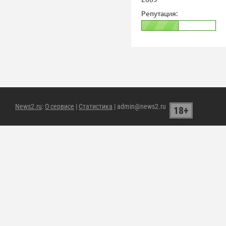
Репутация:
News2.ru
:
О сервисе
|
Статистика
| admin@news2.ru
18+