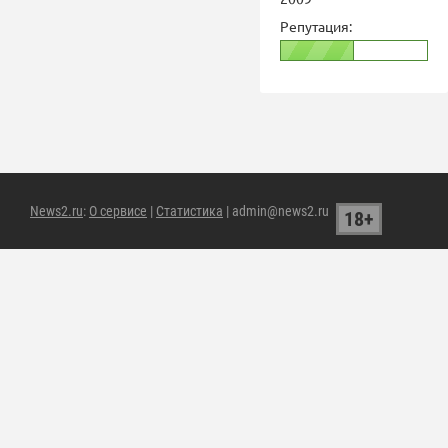
Репутация:
News2.ru
:
О сервисе
|
Статистика
| admin@news2.ru
18+