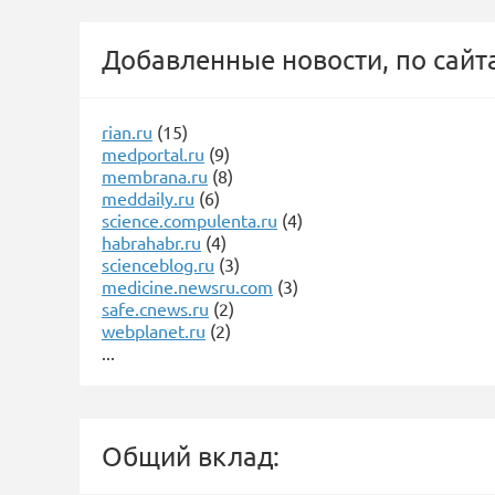
Добавленные новости, по сайт
rian.ru
(15)
medportal.ru
(9)
membrana.ru
(8)
meddaily.ru
(6)
science.compulenta.ru
(4)
habrahabr.ru
(4)
scienceblog.ru
(3)
medicine.newsru.com
(3)
safe.cnews.ru
(2)
webplanet.ru
(2)
...
Общий вклад: