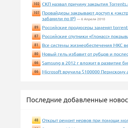
СКП назвал причину закрытия Torrents.
102
Провайдеры закрывают доступ к «экстре
107
забанили по IP)
— 6 Апреля 2010
Российские продюсеры заменят torrent
89
Российские спутники «Глонасс» покрыв
87
Все системы жизнеобеспечения МКС ве
81
Новый гель избавит от рубцов и после
80
Samsung в 2012 г вложит в развитие б
66
Microsoft вручила $100000 Пермскому а
66
Последние добавленные новос
Открыт ремонт нервов при помощи мо
48