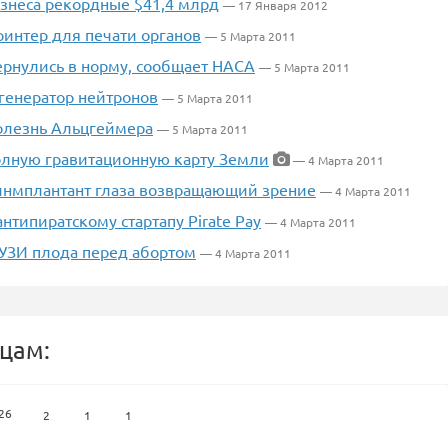
изнеса рекордные $41,4 млрд
— 17 Января 2012
ринтер для печати органов
— 5 Марта 2011
рнулись в норму, сообщает НАСА
— 5 Марта 2011
генератор нейтронов
— 5 Марта 2011
олезнь Альцгеймера
— 5 Марта 2011
олную гравитационную карту Земли
— 4 Марта 2011
 инмплантант глаза возвращающий зрение
— 4 Марта 2011
нтипиратскому стартапу Pirate Pay
— 4 Марта 2011
 УЗИ плода перед абортом
— 4 Марта 2011
цам:
26
2
1
1