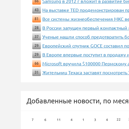
Samsung в 2012 г вложит в развитие б
66
На выставке TED продемонстрирован п
43
Все системы жизнеобеспечения МКС ве
81
В России запущен первый компактный 
28
Ученые нашли способ предотвратить б
37
Европейский спутник GOCE составил п
29
В Европе впервые поступит в продажу
29
Microsoft вручила $100000 Пермскому а
66
Жительниц Техаса заставят посмотреть
31
Добавленные новости, по меся
22
7
6
11
4
1
3
4