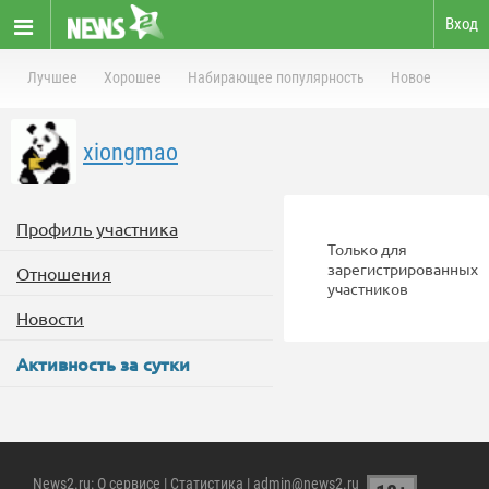
Вход
Лучшее
Хорошее
Набирающее популярность
Новое
xiongmao
Профиль участника
Только для
зарегистрированных
Отношения
участников
Новости
Активность за сутки
News2.ru
:
О сервисе
|
Статистика
| admin@news2.ru