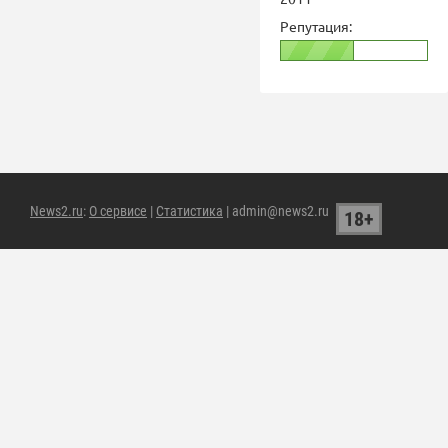
Репутация:
News2.ru
:
О сервисе
|
Статистика
| admin@news2.ru
18+