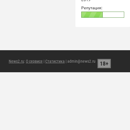
Репутация:
News2.ru
:
О сервисе
|
Статистика
| admin@news2.ru
18+