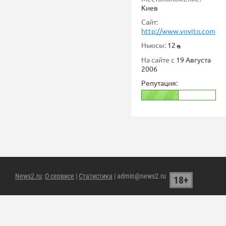
Киев
Сайт:
http://www.vovito.com
Ньюсы:
12
На сайте с
19 Августа
2006
Репутация:
News2.ru
:
О сервисе
|
Статистика
| admin@news2.ru
18+