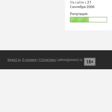
На сайте с
21
Сентября 2006
Репутация:
News2.ru
:
О сервисе
|
Статистика
| admin@news2.ru
18+