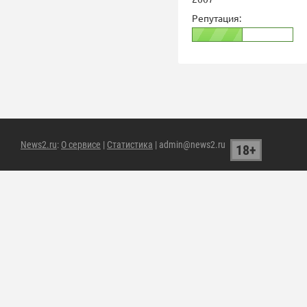
Репутация:
News2.ru
:
О сервисе
|
Статистика
| admin@news2.ru
18+