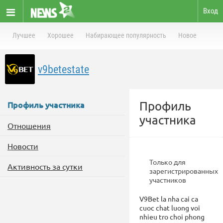
Вход
Лучшее
Хорошее
Набирающее популярность
Новое
v9betestate
Профиль
Профиль участника
участника
Отношения
Новости
Только для
Активность за сутки
зарегистрированных
участников
V9Bet la nha cai ca
cuoc chat luong voi
nhieu tro choi phong