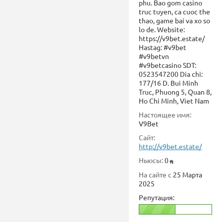
phu. Bao gom casino
truc tuyen, ca cuoc the
thao, game bai va xo so
lo de. Website:
https://v9bet.estate/
Hastag: #v9bet
#v9betvn
#v9betcasino SDT:
0523547200 Dia chi:
177/16 D. Bui Minh
Truc, Phuong 5, Quan 8,
Ho Chi Minh, Viet Nam
Настоящее имя:
V9Bet
Сайт:
http://v9bet.estate/
Ньюсы:
0
На сайте с
25 Марта
2025
Репутация: