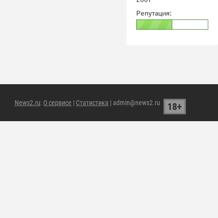
Репутация:
News2.ru
:
О сервисе
|
Статистика
| admin@news2.ru
18+