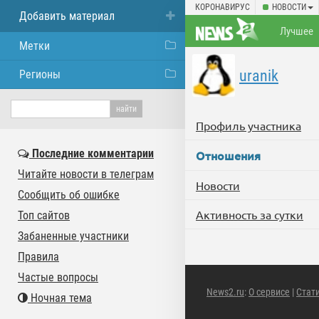
КОРОНАВИРУС
НОВОСТИ
Добавить материал
Лучшее
Метки
uranik
Регионы
Профиль участника
Последние комментарии
Отношения
Читайте новости в телеграм
Новости
Сообщить об ошибке
Активность за сутки
Топ сайтов
Забаненные участники
Правила
Частые вопросы
News2.ru
:
О сервисе
|
Стат
Ночная тема