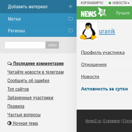
КОРОНАВИРУС
НОВОСТИ
Добавить материал
Лучшее
Метки
uranik
Регионы
Профиль участника
Последние комментарии
Отношения
Читайте новости в телеграм
Новости
Сообщить об ошибке
Активность за сутки
Топ сайтов
Забаненные участники
Правила
Частые вопросы
News2.ru
:
О сервисе
|
Стат
Ночная тема