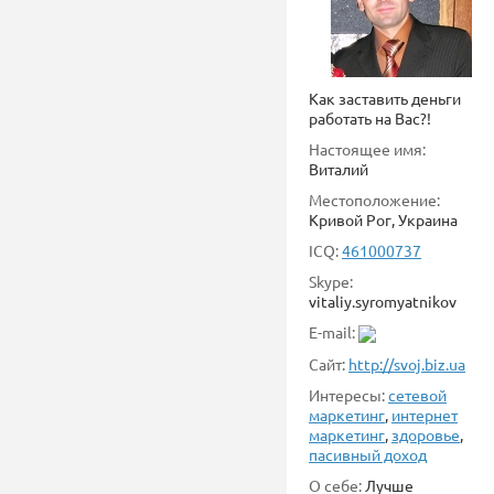
Как заставить деньги
работать на Вас?!
Настоящее имя:
Виталий
Местоположение:
Кривой Рог, Украина
ICQ:
461000737
Skype:
vitaliy.syromyatnikov
E-mail:
Сайт:
http://svoj.biz.ua
Интересы:
сетевой
маркетинг
,
интернет
маркетинг
,
здоровье
,
пасивный доход
О себе:
Лучше