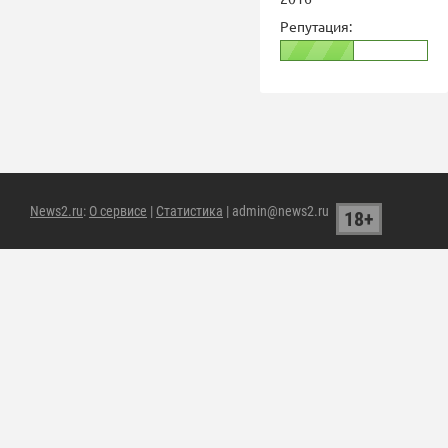
Репутация:
News2.ru
:
О сервисе
|
Статистика
| admin@news2.ru
18+