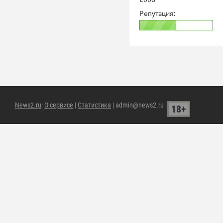
Репутация:
News2.ru
:
О сервисе
|
Статистика
| admin@news2.ru
18+