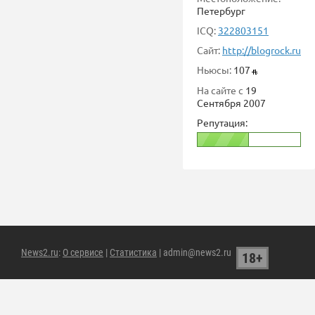
Петербург
ICQ:
322803151
Сайт:
http://blogrock.ru
Ньюсы:
107
На сайте с
19
Сентября 2007
Репутация:
News2.ru
:
О сервисе
|
Статистика
| admin@news2.ru
18+