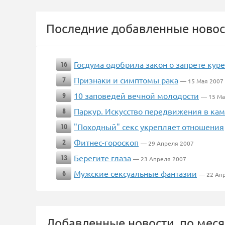
Последние добавленные новос
Госдума одобрила закон о запрете куре
16
Признаки и симптомы рака
7
— 15 Мая 2007
10 заповедей вечной молодости
9
— 15 Ма
Паркур. Искусство передвижения в ка
8
"Походный" секс укрепляет отношения
10
Фитнес-гороскоп
2
— 29 Апреля 2007
Берегите глаза
13
— 23 Апреля 2007
Мужские сексуальные фантазии
6
— 22 Ап
Добавленные новости, по меся