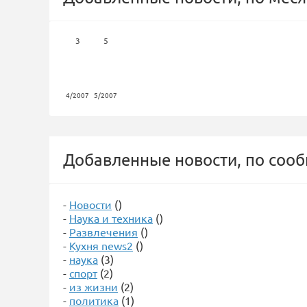
3
5
4/2007
5/2007
Добавленные новости, по соо
-
Новости
()
-
Наука и техника
()
-
Развлечения
()
-
Кухня news2
()
-
наука
(3)
-
спорт
(2)
-
из жизни
(2)
-
политика
(1)