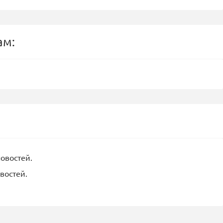
ам:
новостей.
востей.