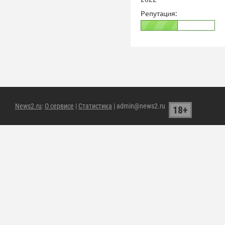
Репутация:
News2.ru
:
О сервисе
|
Статистика
| admin@news2.ru
18+