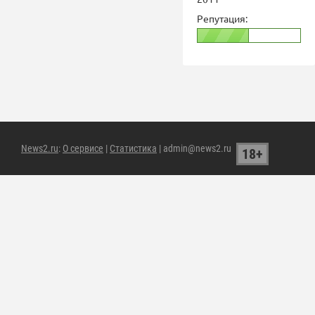
Репутация:
News2.ru
:
О сервисе
|
Статистика
| admin@news2.ru
18+